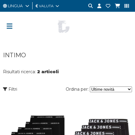
LINGUA
VALUTA
UOMO
DONNA
GIFT
INTIMO
CARD
OUTLET
Risultati ricerca:
2 articoli
BRAND
Filtri
Ordina per: