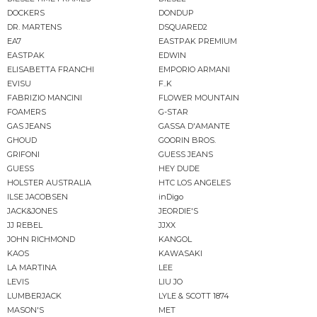
DOCKERS
DONDUP
DR. MARTENS
DSQUARED2
EA7
EASTPAK PREMIUM
EASTPAK
EDWIN
ELISABETTA FRANCHI
EMPORIO ARMANI
EVISU
F..K
FABRIZIO MANCINI
FLOWER MOUNTAIN
FOAMERS
G-STAR
GAS JEANS
GASSA D'AMANTE
GHOUD
GOORIN BROS.
GRIFONI
GUESS JEANS
GUESS
HEY DUDE
HOLSTER AUSTRALIA
HTC LOS ANGELES
ILSE JACOBSEN
inDigo
JACK&JONES
JEORDIE'S
JJ REBEL
JJXX
JOHN RICHMOND
KANGOL
KAOS
KAWASAKI
LA MARTINA
LEE
LEVIS
LIU JO
LUMBERJACK
LYLE & SCOTT 1874
MASON'S
MET