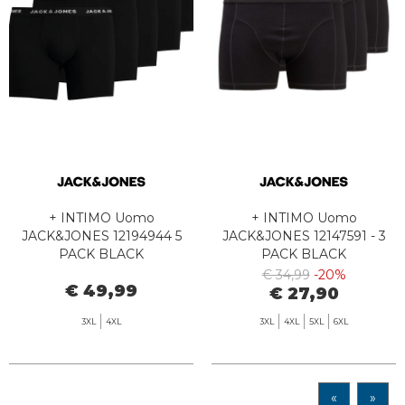
+ INTIMO Uomo
+ INTIMO Uomo
JACK&JONES 12194944 5
JACK&JONES 12147591 - 3
PACK BLACK
PACK BLACK
€ 34,99
-20%
€ 49,99
€ 27,90
3XL
4XL
3XL
4XL
5XL
6XL
«
»