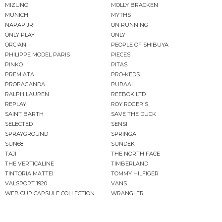
MIZUNO
MOLLY BRACKEN
MUNICH
MYTHS
NAPAPIJRI
ON RUNNING
ONLY PLAY
ONLY
ORCIANI
PEOPLE OF SHIBUYA
PHILIPPE MODEL PARIS
PIECES
PINKO
PITAS
PREMIATA
PRO-KEDS
PROPAGANDA
PURAAI
RALPH LAUREN
REEBOK LTD
REPLAY
ROY ROGER'S
SAINT BARTH
SAVE THE DUCK
SELECTED
SENSI
SPRAYGROUND
SPRINGA
SUN68
SUNDEK
TAJI
THE NORTH FACE
THE VERTICALINE
TIMBERLAND
TINTORIA MATTEI
TOMMY HILFIGER
VALSPORT 1920
VANS
WEB CUP CAPSULE COLLECTION
WRANGLER