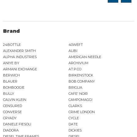
Brand
24BOTTLE
40WEFT
ALEXANDER SMITH
ALIBI
ALPHA INDUSTRIES
AMERICAN NEEDLE
ANIYE BY
ARCHIVIUM
ARMANI EXCHANGE
AT.P.CO
BERWICH
BIRKENSTOCK
BLAUER
BOB COMPANY
BOMBOOGIE
BRIGLIA
BULLY
CAFE' NOIR
CALVIN KLEIN
CAMPOMAGGI
CENSURED
CLARKS
CONVERSE
CRIME LONDON
CRYADY
CYCLE
DANIELE FIESOLI
DATE
DIADORA
DICKIES
DIESEL TIME FRAMES
DIESEL