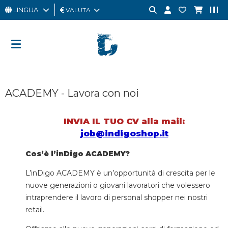
LINGUA
VALUTA
UOMO
DONNA
GIFT
ACADEMY - Lavora con noi
CARD
OUTLET
INVIA IL TUO CV
alla mail:
job@indigoshop.it
BRAND
Cos’è l’inDigo ACADEMY?
L’inDigo ACADEMY è un’opportunità di crescita per le
nuove generazioni o giovani lavoratori che volessero
intraprendere il lavoro di personal shopper nei nostri
retail.