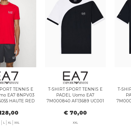
SPORT TENNIS E
T-SHIRT SPORT TENNIS E
T-SHI
mo EA7 8NPV03
PADEL Uomo EA7
P
055 HAUTE RED
7M000840 AF13689 UC001
7M000
BLACK
128,00
€ 70,00
L
XL
XXL
XXL