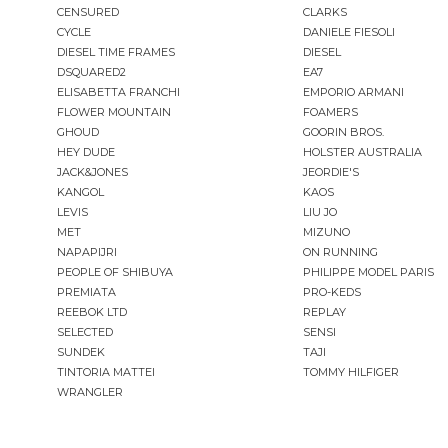
CENSURED
CLARKS
CYCLE
DANIELE FIESOLI
DIESEL TIME FRAMES
DIESEL
DSQUARED2
EA7
ELISABETTA FRANCHI
EMPORIO ARMANI
FLOWER MOUNTAIN
FOAMERS
GHOUD
GOORIN BROS.
HEY DUDE
HOLSTER AUSTRALIA
JACK&JONES
JEORDIE'S
KANGOL
KAOS
LEVIS
LIU JO
MET
MIZUNO
NAPAPIJRI
ON RUNNING
PEOPLE OF SHIBUYA
PHILIPPE MODEL PARIS
PREMIATA
PRO-KEDS
REEBOK LTD
REPLAY
SELECTED
SENSI
SUNDEK
TAJI
TINTORIA MATTEI
TOMMY HILFIGER
WRANGLER