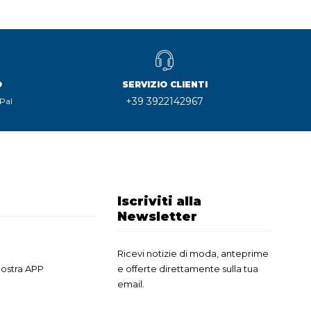
O
SERVIZIO CLIENTI
+39 3922142967
Pal
Iscriviti alla
Newsletter
Ricevi notizie di moda, anteprime
nostra APP
e offerte direttamente sulla tua
email.