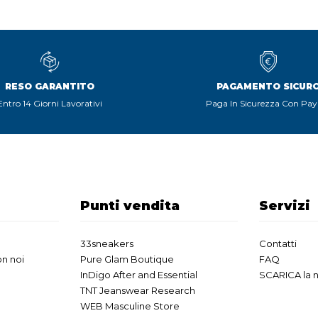
RESO GARANTITO
PAGAMENTO SICUR
Entro 14 Giorni Lavorativi
Paga In Sicurezza Con Pay
Punti vendita
Servizi
33sneakers
Contatti
n noi
Pure Glam Boutique
FAQ
InDigo After and Essential
SCARICA la 
TNT Jeanswear Research
WEB Masculine Store