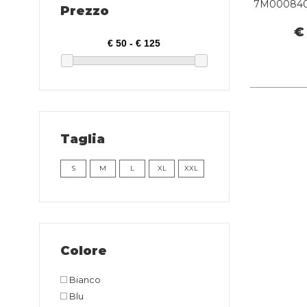
7M000840
Prezzo
ARM
€
Taglia
S
M
L
XL
XXL
Colore
Bianco
Blu