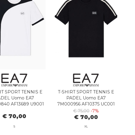
RT SPORT TENNIS E
T-SHIRT SPORT TENNIS E
ADEL Uomo EA7
PADEL Uomo EA7
840 AF13689 U9001
7M000956 AF10375 UC001
VAPOR BLUE
BLACK
€ 75,00
-7%
€ 70,00
€ 70,00
S
XL