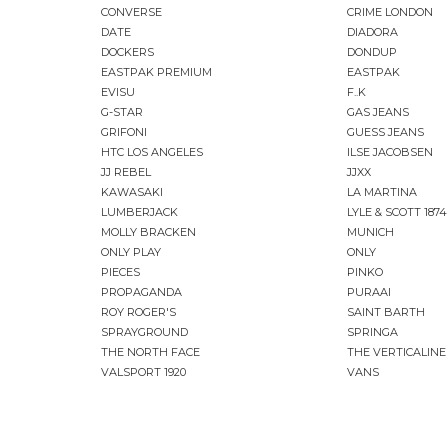
CONVERSE
CRIME LONDON
DATE
DIADORA
DOCKERS
DONDUP
EASTPAK PREMIUM
EASTPAK
EVISU
F..K
G-STAR
GAS JEANS
GRIFONI
GUESS JEANS
HTC LOS ANGELES
ILSE JACOBSEN
JJ REBEL
JJXX
KAWASAKI
LA MARTINA
LUMBERJACK
LYLE & SCOTT 1874
MOLLY BRACKEN
MUNICH
ONLY PLAY
ONLY
PIECES
PINKO
PROPAGANDA
PURAAI
ROY ROGER'S
SAINT BARTH
SPRAYGROUND
SPRINGA
THE NORTH FACE
THE VERTICALINE
VALSPORT 1920
VANS