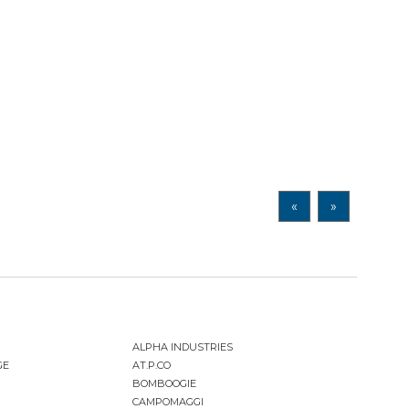
«
»
ALPHA INDUSTRIES
GE
AT.P.CO
BOMBOOGIE
CAMPOMAGGI