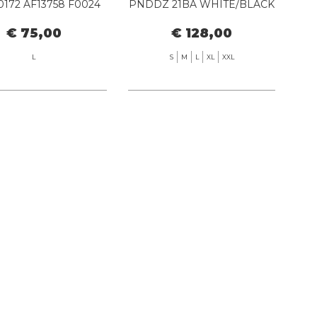
172 AF13758 F0024
PNDDZ 21BA WHITE/BLACK
FANCY WHITE
€ 75,00
€ 128,00
L
S
M
L
XL
XXL