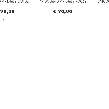
 AF13689 UB102
7M000840 AF13689 F0039
7M000
ANI BLUE
WHITE/GREEN
 70,00
€ 70,00
XXL
XL