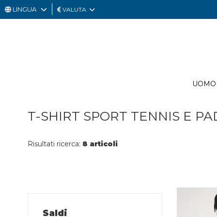
LINGUA
VALUTA
UOMO
DONNA
GIFT
UOMO
CARD
OUTLET
T-SHIRT SPORT TENNIS E PA
Risultati ricerca:
8 articoli
Saldi