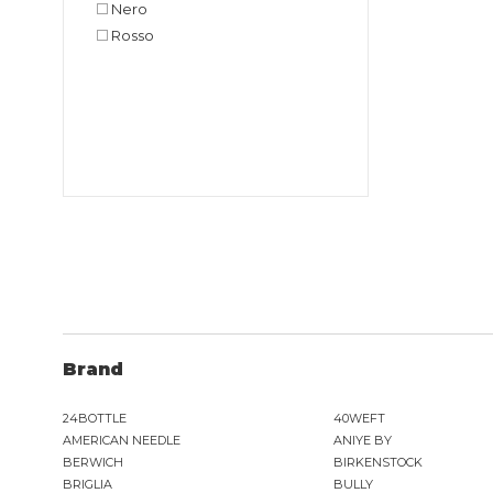
Nero
Rosso
Brand
24BOTTLE
40WEFT
AMERICAN NEEDLE
ANIYE BY
BERWICH
BIRKENSTOCK
BRIGLIA
BULLY