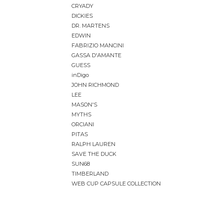
CRYADY
DICKIES
DR. MARTENS
EDWIN
FABRIZIO MANCINI
GASSA D'AMANTE
GUESS
inDigo
JOHN RICHMOND
LEE
MASON'S
MYTHS
ORCIANI
PITAS
RALPH LAUREN
SAVE THE DUCK
SUN68
TIMBERLAND
WEB CUP CAPSULE COLLECTION