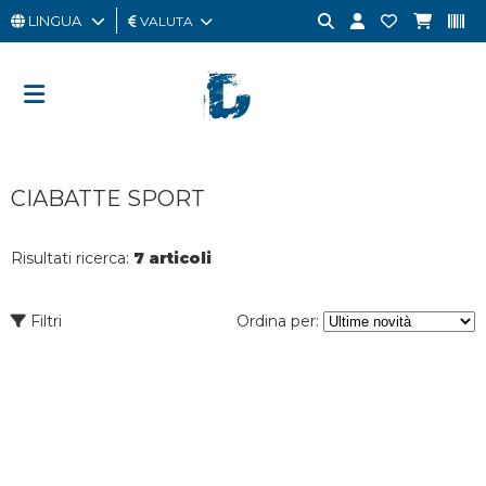
LINGUA
VALUTA
UOMO
DONNA
GIFT
CIABATTE SPORT
CARD
OUTLET
Risultati ricerca:
7 articoli
BRAND
Filtri
Ordina per: