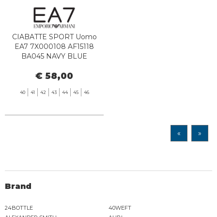
CIABATTE SPORT Uomo
EA7 7X000108 AF15118
BA045 NAVY BLUE
€ 58,00
40
41
42
43
44
45
46
«
»
Brand
24BOTTLE
40WEFT