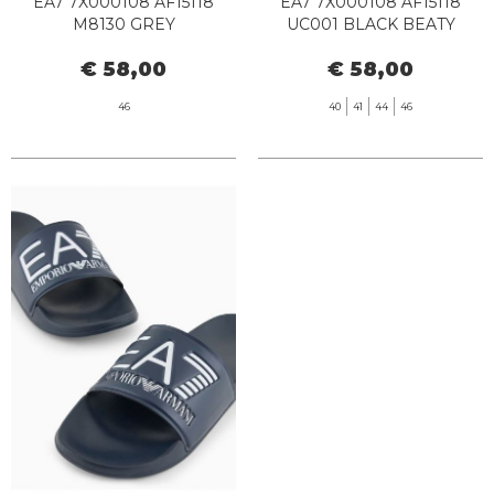
EA7 7X000108 AF15118
EA7 7X000108 AF15118
M8130 GREY
UC001 BLACK BEATY
VIOLET/OBSIDIAN
€ 58,00
€ 58,00
46
40
41
44
46