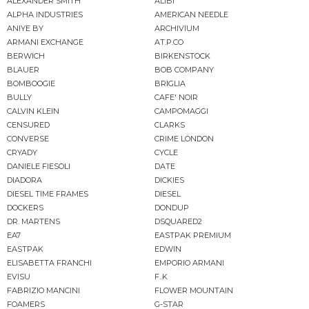
ALEXANDER SMITH
ALIBI
ALPHA INDUSTRIES
AMERICAN NEEDLE
ANIYE BY
ARCHIVIUM
ARMANI EXCHANGE
AT.P.CO
BERWICH
BIRKENSTOCK
BLAUER
BOB COMPANY
BOMBOOGIE
BRIGLIA
BULLY
CAFE' NOIR
CALVIN KLEIN
CAMPOMAGGI
CENSURED
CLARKS
CONVERSE
CRIME LONDON
CRYADY
CYCLE
DANIELE FIESOLI
DATE
DIADORA
DICKIES
DIESEL TIME FRAMES
DIESEL
DOCKERS
DONDUP
DR. MARTENS
DSQUARED2
EA7
EASTPAK PREMIUM
EASTPAK
EDWIN
ELISABETTA FRANCHI
EMPORIO ARMANI
EVISU
F..K
FABRIZIO MANCINI
FLOWER MOUNTAIN
FOAMERS
G-STAR