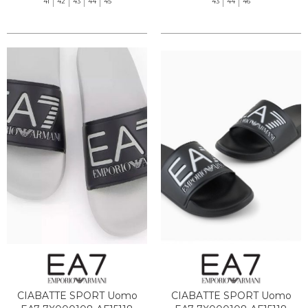
41
42
43
44
45
43
44
46
CIABATTE SPORT Uomo
CIABATTE SPORT Uomo