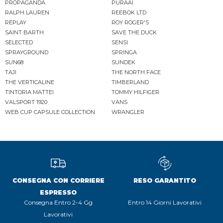
PROPAGANDA
PURAAI
RALPH LAUREN
REEBOK LTD
REPLAY
ROY ROGER'S
SAINT BARTH
SAVE THE DUCK
SELECTED
SENSI
SPRAYGROUND
SPRINGA
SUN68
SUNDEK
TAJI
THE NORTH FACE
THE VERTICALINE
TIMBERLAND
TINTORIA MATTEI
TOMMY HILFIGER
VALSPORT 1920
VANS
WEB CUP CAPSULE COLLECTION
WRANGLER
CONSEGNA CON CORRIERE
RESO GARANTITO
ESPRESSO
Consegna Entro 2-4 Gg
Entro 14 Giorni Lavorativi
Lavorativi