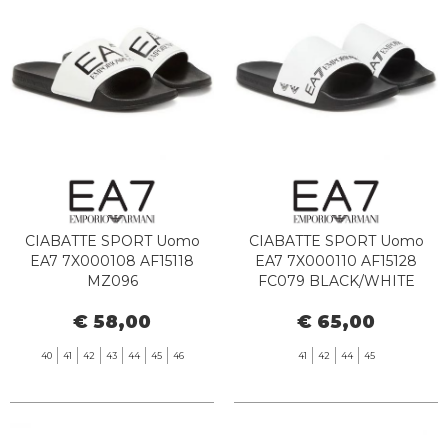
CIABATTE SPORT Uomo
CIABATTE SPORT Uomo
EA7 7X000108 AF15118
EA7 7X000110 AF15128
MZ096
FC079 BLACK/WHITE
WHITE/BLACK/BLACK
€ 58,00
€ 65,00
40
41
42
43
44
45
46
41
42
44
45