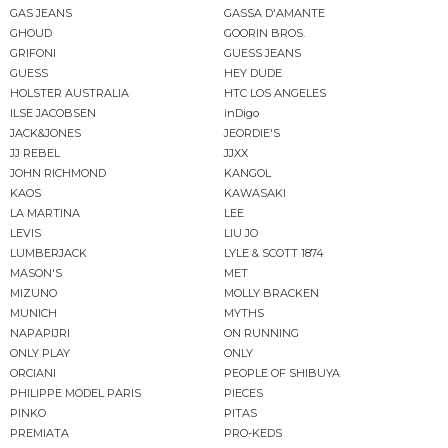
GAS JEANS
GASSA D'AMANTE
GHOUD
GOORIN BROS.
GRIFONI
GUESS JEANS
GUESS
HEY DUDE
HOLSTER AUSTRALIA
HTC LOS ANGELES
ILSE JACOBSEN
inDigo
JACK&JONES
JEORDIE'S
JJ REBEL
JJXX
JOHN RICHMOND
KANGOL
KAOS
KAWASAKI
LA MARTINA
LEE
LEVIS
LIU JO
LUMBERJACK
LYLE & SCOTT 1874
MASON'S
MET
MIZUNO
MOLLY BRACKEN
MUNICH
MYTHS
NAPAPIJRI
ON RUNNING
ONLY PLAY
ONLY
ORCIANI
PEOPLE OF SHIBUYA
PHILIPPE MODEL PARIS
PIECES
PINKO
PITAS
PREMIATA
PRO-KEDS