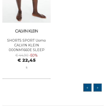
SHORTS SPORT Uomo
CALVIN KLEIN
000NM1660E SLEEP
SHORT UZZ ANIMAL
€ 44,90
-50%
BAYOU BLUE
€ 22,45
S
«
»