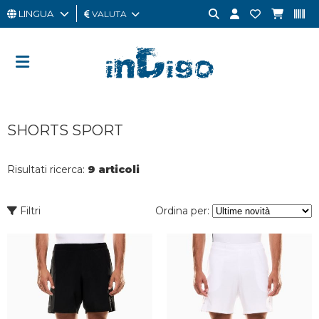
LINGUA
VALUTA
UOMO
DONNA
GIFT
SHORTS SPORT
CARD
OUTLET
Risultati ricerca:
9 articoli
BRAND
Filtri
Ordina per: