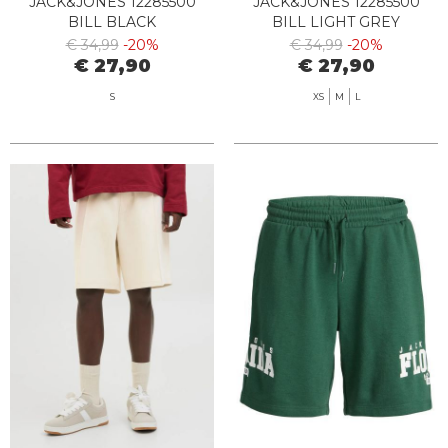
JACK&JONES 12285500
JACK&JONES 12285500
BILL BLACK
BILL LIGHT GREY
€ 34,99
-20%
€ 34,99
-20%
€ 27,90
€ 27,90
S
XS
M
L