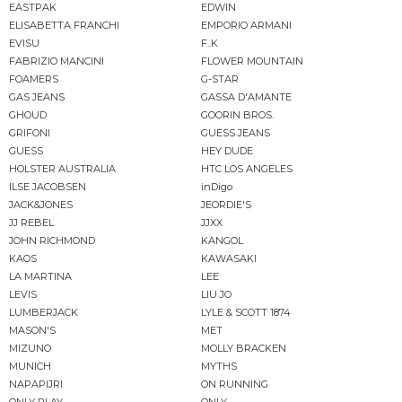
EASTPAK
EDWIN
ELISABETTA FRANCHI
EMPORIO ARMANI
EVISU
F..K
FABRIZIO MANCINI
FLOWER MOUNTAIN
FOAMERS
G-STAR
GAS JEANS
GASSA D'AMANTE
GHOUD
GOORIN BROS.
GRIFONI
GUESS JEANS
GUESS
HEY DUDE
HOLSTER AUSTRALIA
HTC LOS ANGELES
ILSE JACOBSEN
inDigo
JACK&JONES
JEORDIE'S
JJ REBEL
JJXX
JOHN RICHMOND
KANGOL
KAOS
KAWASAKI
LA MARTINA
LEE
LEVIS
LIU JO
LUMBERJACK
LYLE & SCOTT 1874
MASON'S
MET
MIZUNO
MOLLY BRACKEN
MUNICH
MYTHS
NAPAPIJRI
ON RUNNING
ONLY PLAY
ONLY