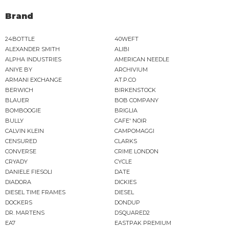
Brand
24BOTTLE
40WEFT
ALEXANDER SMITH
ALIBI
ALPHA INDUSTRIES
AMERICAN NEEDLE
ANIYE BY
ARCHIVIUM
ARMANI EXCHANGE
AT.P.CO
BERWICH
BIRKENSTOCK
BLAUER
BOB COMPANY
BOMBOOGIE
BRIGLIA
BULLY
CAFE' NOIR
CALVIN KLEIN
CAMPOMAGGI
CENSURED
CLARKS
CONVERSE
CRIME LONDON
CRYADY
CYCLE
DANIELE FIESOLI
DATE
DIADORA
DICKIES
DIESEL TIME FRAMES
DIESEL
DOCKERS
DONDUP
DR. MARTENS
DSQUARED2
EA7
EASTPAK PREMIUM