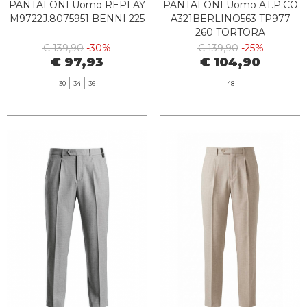
PANTALONI Uomo REPLAY
PANTALONI Uomo AT.P.CO
M9722J.8075951 BENNI 225
A321BERLINO563 TP977
260 TORTORA
€ 139,90
-30%
€ 139,90
-25%
€ 97,93
€ 104,90
30
34
36
48