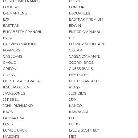
DIESEL TIME FRAMES
DIESEL
DOCKERS
DONDUP
DR. MARTENS
DSQUARED2
EA7
EASTPAK PREMIUM
EASTPAK
EDWIN
ELISABETTA FRANCHI
EMPORIO ARMANI
EVISU
F..K
FABRIZIO MANCINI
FLOWER MOUNTAIN
FOAMERS
G-STAR
GAS JEANS
GASSA D'AMANTE
GHOUD
GOORIN BROS.
GRIFONI
GUESS JEANS
GUESS
HEY DUDE
HOLSTER AUSTRALIA
HTC LOS ANGELES
ILSE JACOBSEN
inDigo
JACK&JONES
JEORDIE'S
JJ REBEL
JJXX
JOHN RICHMOND
KANGOL
KAOS
KAWASAKI
LA MARTINA
LEE
LEVIS
LIU JO
LUMBERJACK
LYLE & SCOTT 1874
MASON'S
MET