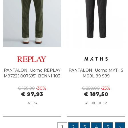
PANTALONI Uomo REPLAY
PANTALONI Uomo MYTHS
M9722J.8075951 BENNI 103
M09L 99 999
€ 139,90
-30%
€ 250,00
-25%
€ 97,93
€ 187,50
32
34
46
48
50
52
1
2
3
4
5
»