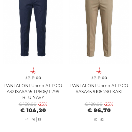
PANTALONI Uomo AT.P.CO
PANTALONI Uomo AT.P.CO
A321SASA45 TP606/T 799
SASA45 9105 230 KAKI
BLU NAVY
€ 139,00
-25%
€ 129,00
-25%
€ 104,20
€ 96,70
44
46
52
50
52