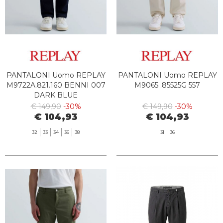
PANTALONI Uomo REPLAY
PANTALONI Uomo REPLAY
M9722A.821.160 BENNI 007
M9065 .85525G 557
DARK BLUE
€ 149,90
-30%
€ 149,90
-30%
€ 104,93
€ 104,93
32
33
34
36
38
31
36