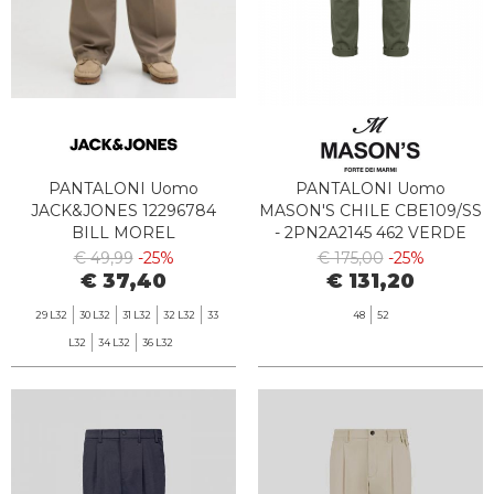
PANTALONI Uomo
PANTALONI Uomo
JACK&JONES 12296784
MASON'S CHILE CBE109/SS
BILL MOREL
- 2PN2A2145 462 VERDE
MILITARE
€ 49,99
-25%
€ 175,00
-25%
€ 37,40
€ 131,20
29 L32
30 L32
31 L32
32 L32
33
48
52
L32
34 L32
36 L32