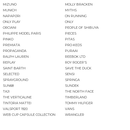
MIZUNO
MOLLY BRACKEN
MUNICH
MYTHS
NAPAPIJRI
ON RUNNING
ONLY PLAY
ONLY
ORCIANI
PEOPLE OF SHIBUYA
PHILIPPE MODEL PARIS
PIECES
PINKO
PITAS
PREMIATA
PRO-KEDS
PROPAGANDA
PURAAI
RALPH LAUREN
REEBOK LTD
REPLAY
ROY ROGER'S
SAINT BARTH
SAVE THE DUCK
SELECTED
SENSI
SPRAYGROUND
SPRINGA
SUN68
SUNDEK
TAJI
THE NORTH FACE
THE VERTICALINE
TIMBERLAND
TINTORIA MATTEI
TOMMY HILFIGER
VALSPORT 1920
VANS
WEB CUP CAPSULE COLLECTION
WRANGLER