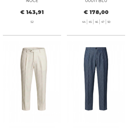
NOCE
00011 BLU
€ 143,91
€ 178,00
52
44
45
46
47
50