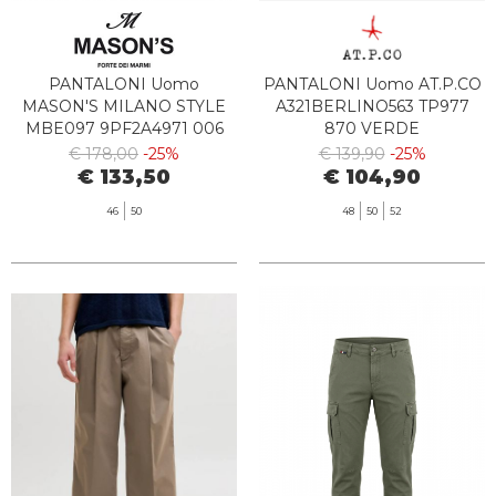
PANTALONI Uomo
PANTALONI Uomo AT.P.CO
MASON'S MILANO STYLE
A321BERLINO563 TP977
MBE097 9PF2A4971 006
870 VERDE
€ 178,00
-25%
€ 139,90
-25%
€ 133,50
€ 104,90
46
50
48
50
52