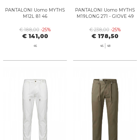
PANTALONI Uomo MYTHS
PANTALONI Uomo MYTHS
M12L 81 46
M19LONG 271 - GIOVE 49
€ 188,00
-25%
€ 238,00
-25%
€ 141,00
€ 178,50
46
46
48