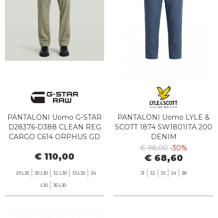
PANTALONI Uomo G-STAR
PANTALONI Uomo LYLE &
D28376-D388 CLEAN REG
SCOTT 1874 SW1801ITA 200
CARGO C614 ORPHUS GD
DENIM
€ 98,00
-30%
€ 110,00
€ 68,60
29 L30
30 L30
32 L30
33 L30
34
31
32
33
34
38
L30
36 L30