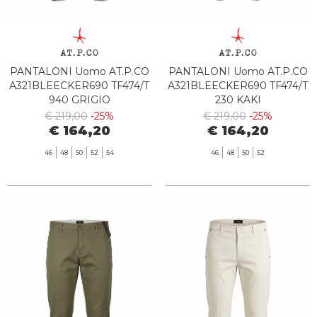
PANTALONI Uomo AT.P.CO
PANTALONI Uomo AT.P.CO
A321BLEECKER690 TF474/T
A321BLEECKER690 TF474/T
940 GRIGIO
230 KAKI
€ 219,00
-25%
€ 219,00
-25%
€ 164,20
€ 164,20
46
48
50
52
54
46
48
50
52