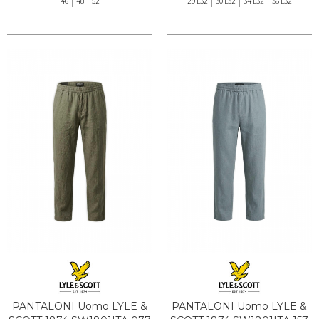
46
48
52
29 L32
30 L32
34 L32
36 L32
PANTALONI Uomo LYLE &
PANTALONI Uomo LYLE &