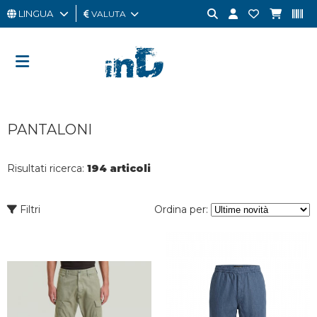
LINGUA
VALUTA
UOMO
DONNA
GIFT
PANTALONI
CARD
OUTLET
Risultati ricerca:
194 articoli
BRAND
Filtri
Ordina per: