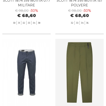
SCOTT 1874 SW1801ITA 077
SCOTT 1874 SW1801ITA 157
MILITARE
POLVERE
€ 98,00
-30%
€ 98,00
-30%
€ 68,60
€ 68,60
30
31
32
33
34
38
32
33
34
36