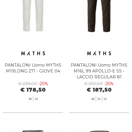
PANTALONI Uomo MYTHS
PANTALONI Uomo MYTHS
M19LONG 271 - GIOVE 04
M16L 99 APOLLO-E SS -
LACCIO REGULAR 81
€ 238,00
-25%
€ 250,00
-25%
€ 178,50
€ 187,50
48
50
48
50
52