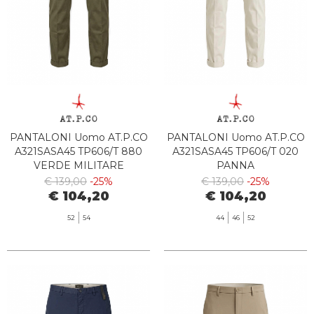
PANTALONI Uomo AT.P.CO
PANTALONI Uomo AT.P.CO
A321SASA45 TP606/T 880
A321SASA45 TP606/T 020
VERDE MILITARE
PANNA
€ 139,00
-25%
€ 139,00
-25%
€ 104,20
€ 104,20
52
54
44
46
52