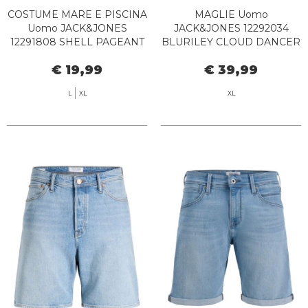
COSTUME MARE E PISCINA
MAGLIE Uomo
Uomo JACK&JONES
JACK&JONES 12292034
12291808 SHELL PAGEANT
BLURILEY CLOUD DANCER
BLUE
€ 19,99
€ 39,99
L
XL
XL