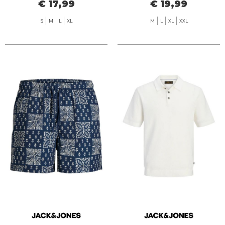
€ 17,99
€ 19,99
S
M
L
XL
M
L
XL
XXL