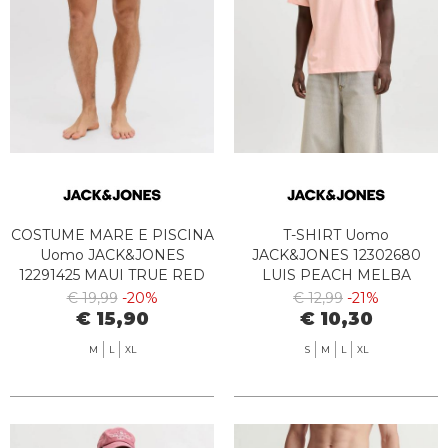
COSTUME MARE E PISCINA
T-SHIRT Uomo
Uomo JACK&JONES
JACK&JONES 12302680
12291425 MAUI TRUE RED
LUIS PEACH MELBA
€ 19,99
-20%
€ 12,99
-21%
€ 15,90
€ 10,30
M
L
XL
S
M
L
XL