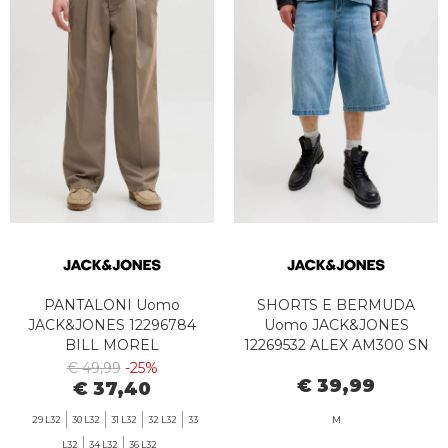
PANTALONI Uomo
SHORTS E BERMUDA
JACK&JONES 12296784
Uomo JACK&JONES
BILL MOREL
12269532 ALEX AM300 SN
€ 49,99
-25%
€ 39,99
€ 37,40
29 L32
30 L32
31 L32
32 L32
33
M
L32
34 L32
36 L32