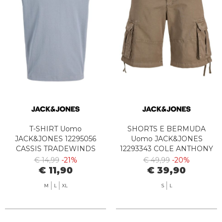
T-SHIRT Uomo
SHORTS E BERMUDA
JACK&JONES 12295056
Uomo JACK&JONES
CASSIS TRADEWINDS
12293343 COLE ANTHONY
CROCODILE
€ 14,99
-21%
€ 49,99
-20%
€ 11,90
€ 39,90
M
L
XL
S
L