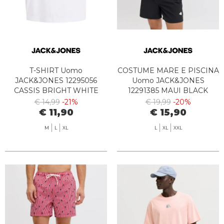
T-SHIRT Uomo
COSTUME MARE E PISCINA
JACK&JONES 12295056
Uomo JACK&JONES
CASSIS BRIGHT WHITE
12291385 MAUI BLACK
€ 14,99
-21%
€ 19,99
-20%
€ 11,90
€ 15,90
M
L
XL
L
XL
XXL