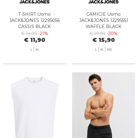
T-SHIRT Uomo
CAMICIE Uomo
JACK&JONES 12295056
JACK&JONES 12295551
CASSIS BLACK
WAFFLE BLACK
€ 14,99
-21%
€ 19,99
-20%
€ 11,90
€ 15,90
L
XL
L
XL
XXL