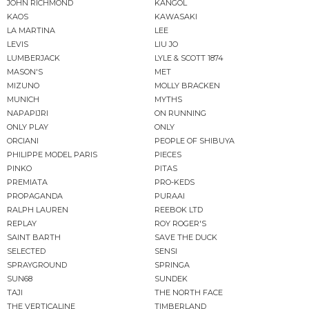
JOHN RICHMOND
KANGOL
KAOS
KAWASAKI
LA MARTINA
LEE
LEVIS
LIU JO
LUMBERJACK
LYLE & SCOTT 1874
MASON'S
MET
MIZUNO
MOLLY BRACKEN
MUNICH
MYTHS
NAPAPIJRI
ON RUNNING
ONLY PLAY
ONLY
ORCIANI
PEOPLE OF SHIBUYA
PHILIPPE MODEL PARIS
PIECES
PINKO
PITAS
PREMIATA
PRO-KEDS
PROPAGANDA
PURAAI
RALPH LAUREN
REEBOK LTD
REPLAY
ROY ROGER'S
SAINT BARTH
SAVE THE DUCK
SELECTED
SENSI
SPRAYGROUND
SPRINGA
SUN68
SUNDEK
TAJI
THE NORTH FACE
THE VERTICALINE
TIMBERLAND