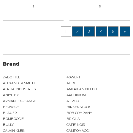
S
S
1
2
3
4
5
»
Brand
24BOTTLE
40WEFT
ALEXANDER SMITH
ALIBI
ALPHA INDUSTRIES
AMERICAN NEEDLE
ANIYE BY
ARCHIVIUM
ARMANI EXCHANGE
AT.P.CO
BERWICH
BIRKENSTOCK
BLAUER
BOB COMPANY
BOMBOOGIE
BRIGLIA
BULLY
CAFE' NOIR
CALVIN KLEIN
CAMPOMAGGI