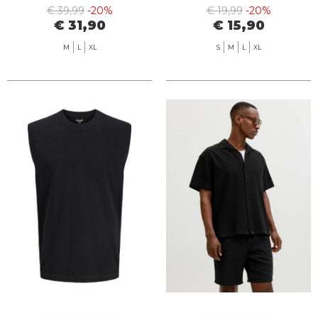
DENIM
BLAZER
€ 39,99
-20%
€ 19,99
-20%
€ 31,90
€ 15,90
M
L
XL
S
M
L
XL