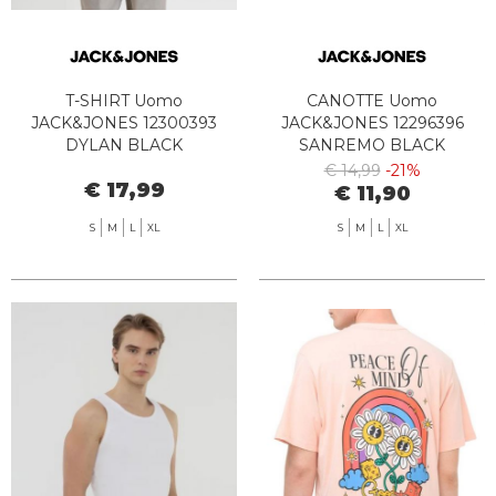
T-SHIRT Uomo
CANOTTE Uomo
JACK&JONES 12300393
JACK&JONES 12296396
DYLAN BLACK
SANREMO BLACK
€ 14,99
-21%
€ 17,99
€ 11,90
S
M
L
XL
S
M
L
XL