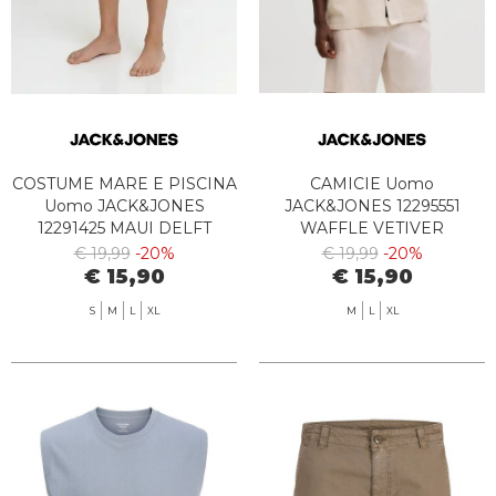
COSTUME MARE E PISCINA
CAMICIE Uomo
Uomo JACK&JONES
JACK&JONES 12295551
12291425 MAUI DELFT
WAFFLE VETIVER
€ 19,99
-20%
€ 19,99
-20%
€ 15,90
€ 15,90
S
M
L
XL
M
L
XL