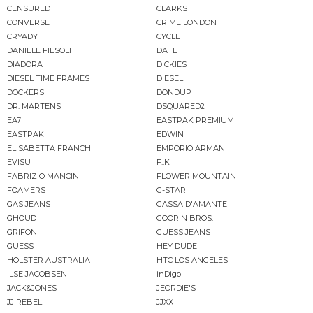
CENSURED
CLARKS
CONVERSE
CRIME LONDON
CRYADY
CYCLE
DANIELE FIESOLI
DATE
DIADORA
DICKIES
DIESEL TIME FRAMES
DIESEL
DOCKERS
DONDUP
DR. MARTENS
DSQUARED2
EA7
EASTPAK PREMIUM
EASTPAK
EDWIN
ELISABETTA FRANCHI
EMPORIO ARMANI
EVISU
F..K
FABRIZIO MANCINI
FLOWER MOUNTAIN
FOAMERS
G-STAR
GAS JEANS
GASSA D'AMANTE
GHOUD
GOORIN BROS.
GRIFONI
GUESS JEANS
GUESS
HEY DUDE
HOLSTER AUSTRALIA
HTC LOS ANGELES
ILSE JACOBSEN
inDigo
JACK&JONES
JEORDIE'S
JJ REBEL
JJXX