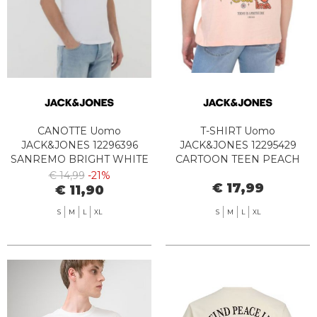
CANOTTE Uomo
T-SHIRT Uomo
JACK&JONES 12296396
JACK&JONES 12295429
SANREMO BRIGHT WHITE
CARTOON TEEN PEACH
MELBA
€ 14,99
-21%
€ 17,99
€ 11,90
S
M
L
XL
S
M
L
XL