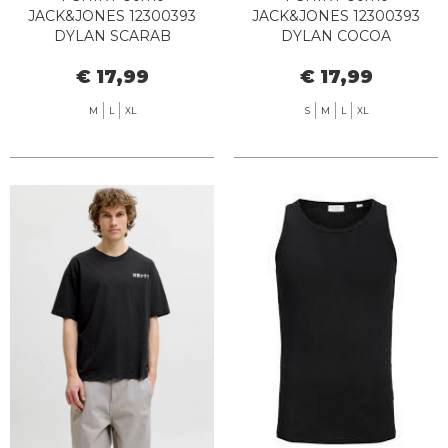
JACK&JONES 12300393
JACK&JONES 12300393
DYLAN SCARAB
DYLAN COCOA
€ 17,99
€ 17,99
M
L
XL
S
M
L
XL