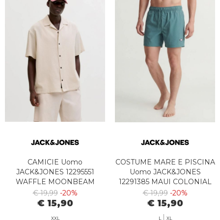
CAMICIE Uomo
COSTUME MARE E PISCINA
JACK&JONES 12295551
Uomo JACK&JONES
WAFFLE MOONBEAM
12291385 MAUI COLONIAL
BLUE
€ 19,99
-20%
€ 19,99
-20%
€ 15,90
€ 15,90
XXL
L
XL