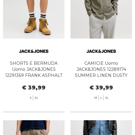
SHORTS E BERMUDA
CAMICIE Uomo
Uomo JACK&JONES
JACK&JONES 12289174
12291369 FRANK ASPHALT
SUMMER LINEN DUSTY
OLIVE
€ 39,99
€ 39,99
S
XL
M
L
XL