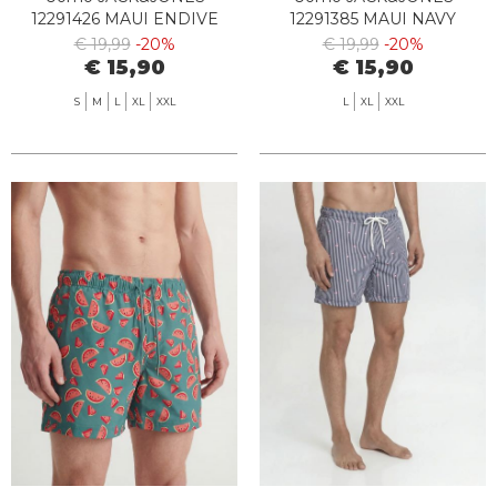
12291426 MAUI ENDIVE
12291385 MAUI NAVY
BLAZER
€ 19,99
-20%
€ 19,99
-20%
€ 15,90
€ 15,90
S
M
L
XL
XXL
L
XL
XXL