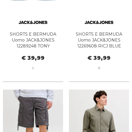
SHORTS E BERMUDA
SHORTS E BERMUDA
Uomo JACK&JONES
Uomo JACK&JONES
12289248 TONY
12269608 RICJ BLUE
JJORIGINAL SHORTS BLUE
DENIM AM 314
€ 39,99
€ 39,99
DENIM AM 393
L
S