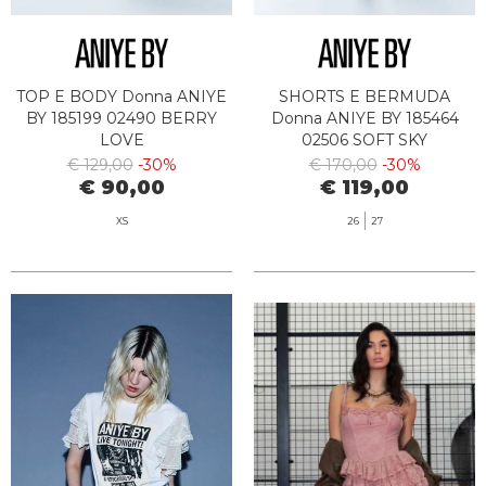
TOP E BODY Donna ANIYE
SHORTS E BERMUDA
BY 185199 02490 BERRY
Donna ANIYE BY 185464
LOVE
02506 SOFT SKY
€ 129,00
-30%
€ 170,00
-30%
€ 90,00
€ 119,00
XS
26
27