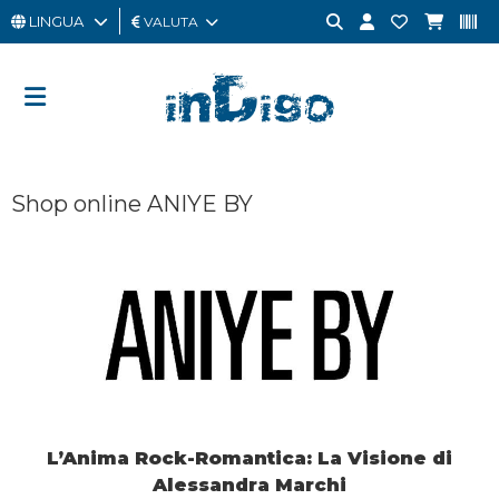
LINGUA
VALUTA
UOMO
DONNA
GIFT
Shop online ANIYE BY
CARD
OUTLET
BRAND
L’Anima Rock-Romantica: La Visione di
Alessandra Marchi