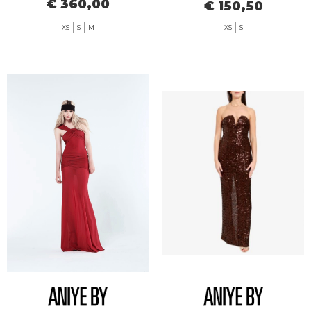
€ 360,00
€ 150,50
XS
S
M
XS
S