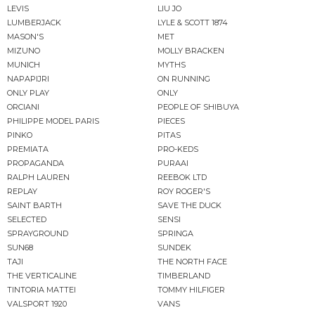
LEVIS
LIU JO
LUMBERJACK
LYLE & SCOTT 1874
MASON'S
MET
MIZUNO
MOLLY BRACKEN
MUNICH
MYTHS
NAPAPIJRI
ON RUNNING
ONLY PLAY
ONLY
ORCIANI
PEOPLE OF SHIBUYA
PHILIPPE MODEL PARIS
PIECES
PINKO
PITAS
PREMIATA
PRO-KEDS
PROPAGANDA
PURAAI
RALPH LAUREN
REEBOK LTD
REPLAY
ROY ROGER'S
SAINT BARTH
SAVE THE DUCK
SELECTED
SENSI
SPRAYGROUND
SPRINGA
SUN68
SUNDEK
TAJI
THE NORTH FACE
THE VERTICALINE
TIMBERLAND
TINTORIA MATTEI
TOMMY HILFIGER
VALSPORT 1920
VANS