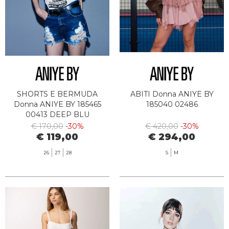
SHORTS E BERMUDA
ABITI Donna ANIYE BY
Donna ANIYE BY 185465
185040 02486
00413 DEEP BLU
€ 170,00
-30%
€ 420,00
-30%
€ 119,00
€ 294,00
26
27
28
S
M