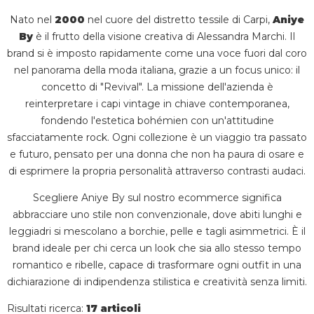
Nato nel
2000
nel cuore del distretto tessile di Carpi,
Aniye
By
è il frutto della visione creativa di Alessandra Marchi. Il
brand si è imposto rapidamente come una voce fuori dal coro
nel panorama della moda italiana, grazie a un focus unico: il
concetto di "Revival". La missione dell'azienda è
reinterpretare i capi vintage in chiave contemporanea,
fondendo l'estetica bohémien con un'attitudine
sfacciatamente rock. Ogni collezione è un viaggio tra passato
e futuro, pensato per una donna che non ha paura di osare e
di esprimere la propria personalità attraverso contrasti audaci.
Scegliere Aniye By sul nostro ecommerce significa
abbracciare uno stile non convenzionale, dove abiti lunghi e
leggiadri si mescolano a borchie, pelle e tagli asimmetrici. È il
brand ideale per chi cerca un look che sia allo stesso tempo
romantico e ribelle, capace di trasformare ogni outfit in una
dichiarazione di indipendenza stilistica e creatività senza limiti.
Risultati ricerca:
17 articoli