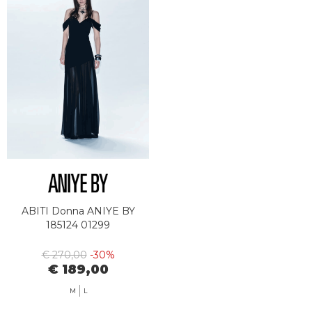
ABITI Donna ANIYE BY
185124 01299
€ 270,00
-30%
€ 189,00
M
L