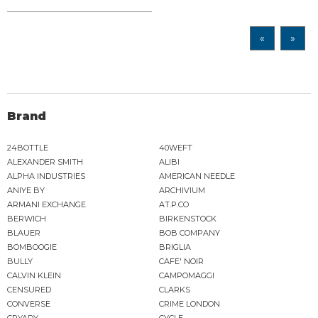
«
»
Brand
24BOTTLE
40WEFT
ALEXANDER SMITH
ALIBI
ALPHA INDUSTRIES
AMERICAN NEEDLE
ANIYE BY
ARCHIVIUM
ARMANI EXCHANGE
AT.P.CO
BERWICH
BIRKENSTOCK
BLAUER
BOB COMPANY
BOMBOOGIE
BRIGLIA
BULLY
CAFE' NOIR
CALVIN KLEIN
CAMPOMAGGI
CENSURED
CLARKS
CONVERSE
CRIME LONDON