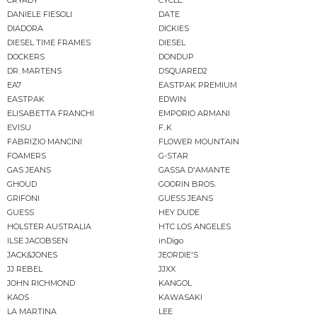
CRYADY
CYCLE
DANIELE FIESOLI
DATE
DIADORA
DICKIES
DIESEL TIME FRAMES
DIESEL
DOCKERS
DONDUP
DR. MARTENS
DSQUARED2
EA7
EASTPAK PREMIUM
EASTPAK
EDWIN
ELISABETTA FRANCHI
EMPORIO ARMANI
EVISU
F..K
FABRIZIO MANCINI
FLOWER MOUNTAIN
FOAMERS
G-STAR
GAS JEANS
GASSA D'AMANTE
GHOUD
GOORIN BROS.
GRIFONI
GUESS JEANS
GUESS
HEY DUDE
HOLSTER AUSTRALIA
HTC LOS ANGELES
ILSE JACOBSEN
inDigo
JACK&JONES
JEORDIE'S
JJ REBEL
JJXX
JOHN RICHMOND
KANGOL
KAOS
KAWASAKI
LA MARTINA
LEE