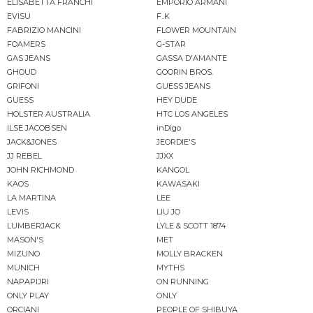
ELISABETTA FRANCHI
EMPORIO ARMANI
EVISU
F..K
FABRIZIO MANCINI
FLOWER MOUNTAIN
FOAMERS
G-STAR
GAS JEANS
GASSA D'AMANTE
GHOUD
GOORIN BROS.
GRIFONI
GUESS JEANS
GUESS
HEY DUDE
HOLSTER AUSTRALIA
HTC LOS ANGELES
ILSE JACOBSEN
inDigo
JACK&JONES
JEORDIE'S
JJ REBEL
JJXX
JOHN RICHMOND
KANGOL
KAOS
KAWASAKI
LA MARTINA
LEE
LEVIS
LIU JO
LUMBERJACK
LYLE & SCOTT 1874
MASON'S
MET
MIZUNO
MOLLY BRACKEN
MUNICH
MYTHS
NAPAPIJRI
ON RUNNING
ONLY PLAY
ONLY
ORCIANI
PEOPLE OF SHIBUYA