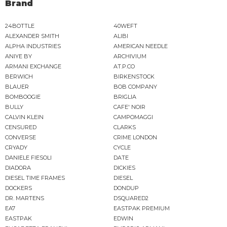
Brand
24BOTTLE
40WEFT
ALEXANDER SMITH
ALIBI
ALPHA INDUSTRIES
AMERICAN NEEDLE
ANIYE BY
ARCHIVIUM
ARMANI EXCHANGE
AT.P.CO
BERWICH
BIRKENSTOCK
BLAUER
BOB COMPANY
BOMBOOGIE
BRIGLIA
BULLY
CAFE' NOIR
CALVIN KLEIN
CAMPOMAGGI
CENSURED
CLARKS
CONVERSE
CRIME LONDON
CRYADY
CYCLE
DANIELE FIESOLI
DATE
DIADORA
DICKIES
DIESEL TIME FRAMES
DIESEL
DOCKERS
DONDUP
DR. MARTENS
DSQUARED2
EA7
EASTPAK PREMIUM
EASTPAK
EDWIN