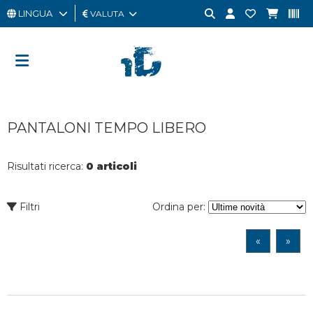
LINGUA
VALUTA
UOMO
DONNA
GIFT
PANTALONI TEMPO LIBERO
CARD
OUTLET
Risultati ricerca:
0 articoli
BRAND
Filtri
Ordina per:
«
»