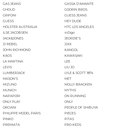
GAS JEANS
GASSA D'AMANTE
GHOUD
GOORIN BROS.
GRIFONI
GUESS JEANS
GUESS
HEY DUDE
HOLSTER AUSTRALIA
HTC LOS ANGELES
ILSE JACOBSEN
inDigo
JACK&JONES
JEORDIE'S
JJ REBEL
JJXX
JOHN RICHMOND
KANGOL
KAOS
KAWASAKI
LA MARTINA
LEE
LEVIS
LIU JO
LUMBERJACK
LYLE & SCOTT 1874
MASON'S
MET
MIZUNO
MOLLY BRACKEN
MUNICH
MYTHS
NAPAPIJRI
ON RUNNING
ONLY PLAY
ONLY
ORCIANI
PEOPLE OF SHIBUYA
PHILIPPE MODEL PARIS
PIECES
PINKO
PITAS
PREMIATA
PRO-KEDS