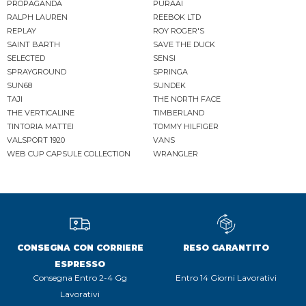
PROPAGANDA
PURAAI
RALPH LAUREN
REEBOK LTD
REPLAY
ROY ROGER'S
SAINT BARTH
SAVE THE DUCK
SELECTED
SENSI
SPRAYGROUND
SPRINGA
SUN68
SUNDEK
TAJI
THE NORTH FACE
THE VERTICALINE
TIMBERLAND
TINTORIA MATTEI
TOMMY HILFIGER
VALSPORT 1920
VANS
WEB CUP CAPSULE COLLECTION
WRANGLER
CONSEGNA CON CORRIERE
RESO GARANTITO
ESPRESSO
Consegna Entro 2-4 Gg
Entro 14 Giorni Lavorativi
Lavorativi