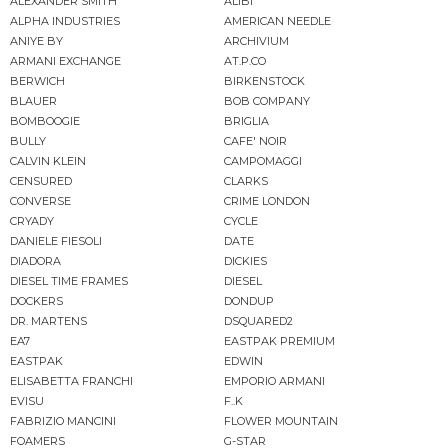
ALEXANDER SMITH
ALIBI
ALPHA INDUSTRIES
AMERICAN NEEDLE
ANIYE BY
ARCHIVIUM
ARMANI EXCHANGE
AT.P.CO
BERWICH
BIRKENSTOCK
BLAUER
BOB COMPANY
BOMBOOGIE
BRIGLIA
BULLY
CAFE' NOIR
CALVIN KLEIN
CAMPOMAGGI
CENSURED
CLARKS
CONVERSE
CRIME LONDON
CRYADY
CYCLE
DANIELE FIESOLI
DATE
DIADORA
DICKIES
DIESEL TIME FRAMES
DIESEL
DOCKERS
DONDUP
DR. MARTENS
DSQUARED2
EA7
EASTPAK PREMIUM
EASTPAK
EDWIN
ELISABETTA FRANCHI
EMPORIO ARMANI
EVISU
F..K
FABRIZIO MANCINI
FLOWER MOUNTAIN
FOAMERS
G-STAR