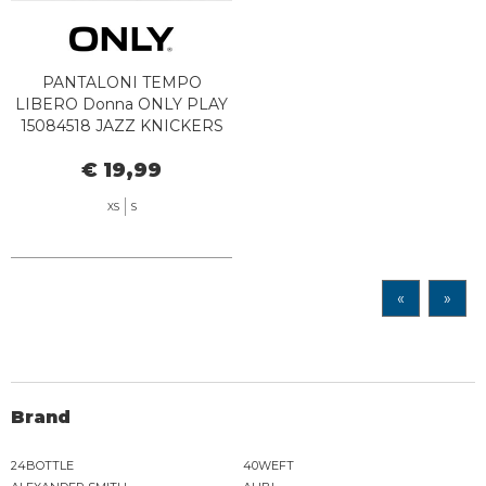
PANTALONI TEMPO
LIBERO Donna ONLY PLAY
15084518 JAZZ KNICKERS
BLACK
€ 19,99
XS
S
«
»
Brand
24BOTTLE
40WEFT