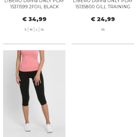
LIBERO Donna ONLY PLAY
LIBERO Donna ONLY PLAY
15311599 2FOIL BLACK
15135800 GILL TRAINING
BLACK
€ 34,99
€ 24,99
S
M
L
XL
XS