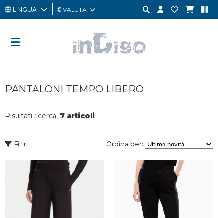
LINGUA
VALUTA
UOMO
DONNA
GIFT
PANTALONI TEMPO LIBERO
CARD
OUTLET
Risultati ricerca:
7 articoli
BRAND
Filtri
Ordina per: