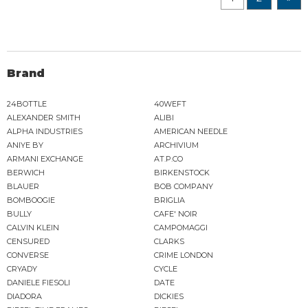
Brand
24BOTTLE
40WEFT
ALEXANDER SMITH
ALIBI
ALPHA INDUSTRIES
AMERICAN NEEDLE
ANIYE BY
ARCHIVIUM
ARMANI EXCHANGE
AT.P.CO
BERWICH
BIRKENSTOCK
BLAUER
BOB COMPANY
BOMBOOGIE
BRIGLIA
BULLY
CAFE' NOIR
CALVIN KLEIN
CAMPOMAGGI
CENSURED
CLARKS
CONVERSE
CRIME LONDON
CRYADY
CYCLE
DANIELE FIESOLI
DATE
DIADORA
DICKIES