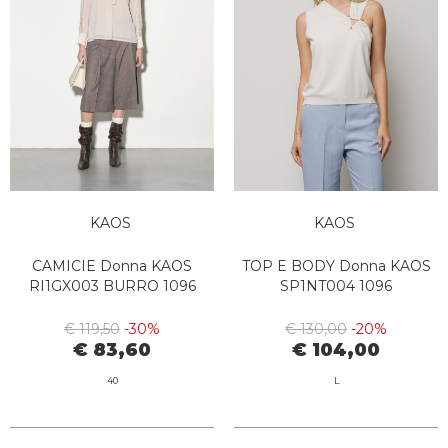
KAOS
KAOS
CAMICIE Donna KAOS
TOP E BODY Donna KAOS
RI1GX003 BURRO 1096
SP1NT004 1096
€ 119,50
-30%
€ 130,00
-20%
€ 83,60
€ 104,00
40
L