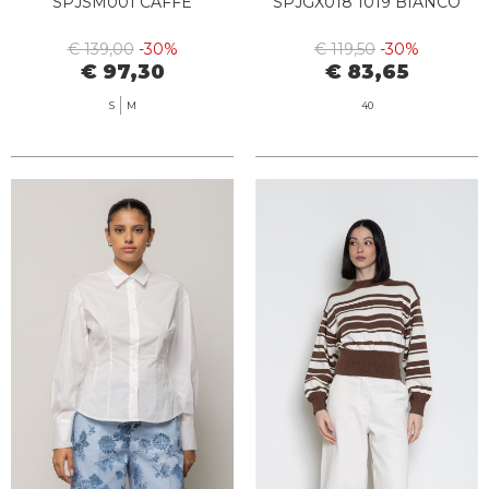
SPJSM001 CAFFE
SPJGX018 1019 BIANCO
€ 139,00
-30%
€ 119,50
-30%
€ 97,30
€ 83,65
S
M
40