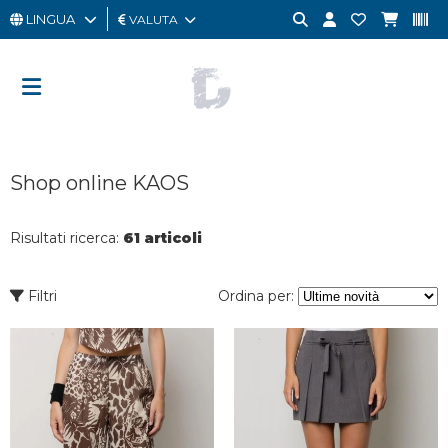
LINGUA
VALUTA
UOMO
DONNA
GIFT
Shop online KAOS
CARD
OUTLET
Risultati ricerca:
61 articoli
BRAND
Filtri
Ordina per: