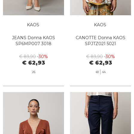
KAOS
KAOS
JEANS Donna KAOS
CANOTTE Donna KAOS
SP6MP007 3018
SPJTZ021 5021
€ 89,90
-30%
€ 89,90
-30%
€ 62,93
€ 62,93
26
40
44