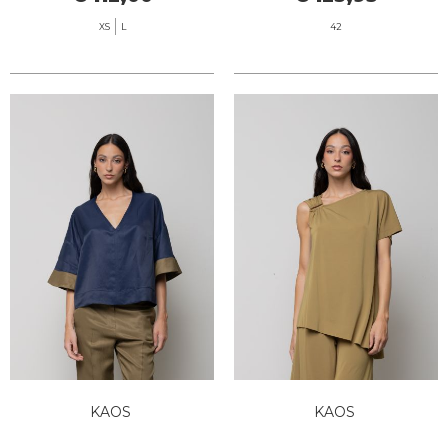
XS
L
42
KAOS
KAOS