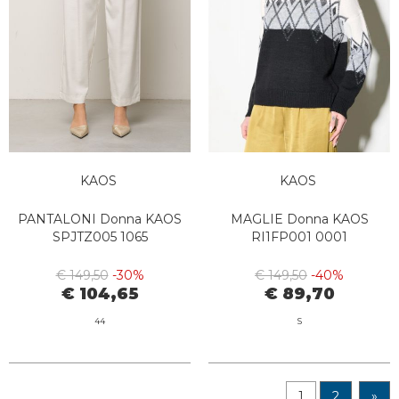
KAOS
KAOS
PANTALONI Donna KAOS
MAGLIE Donna KAOS
SPJTZ005 1065
RI1FP001 0001
€ 149,50
-30%
€ 149,50
-40%
€ 104,65
€ 89,70
44
S
1
2
»