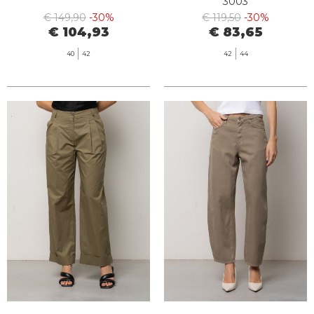
3003
€ 149,90
-30%
€ 119,50
-30%
€ 104,93
€ 83,65
40
42
42
44