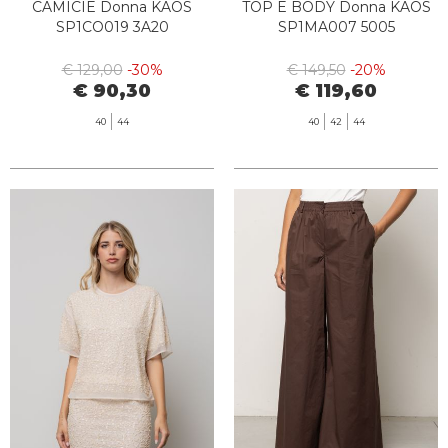
CAMICIE Donna KAOS
TOP E BODY Donna KAOS
SP1CO019 3A20
SP1MA007 5005
€ 129,00
-30%
€ 149,50
-20%
€ 90,30
€ 119,60
40
44
40
42
44