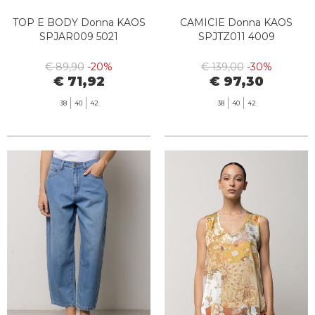
TOP E BODY Donna KAOS
CAMICIE Donna KAOS
SPJAR009 5021
SPJTZ011 4009
€ 89,90
-20%
€ 139,00
-30%
€ 71,92
€ 97,30
38
40
42
38
40
42