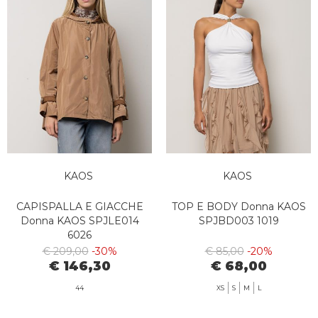
KAOS
KAOS
CAPISPALLA E GIACCHE
TOP E BODY Donna KAOS
Donna KAOS SPJLE014
SPJBD003 1019
6026
€ 209,00
-30%
€ 85,00
-20%
€ 146,30
€ 68,00
44
XS
S
M
L