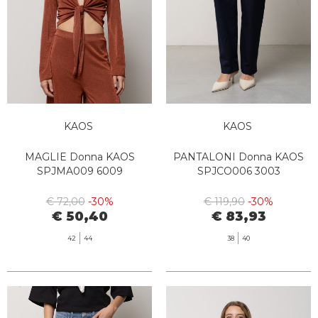
KAOS
KAOS
MAGLIE Donna KAOS
PANTALONI Donna KAOS
SPJMA009 6009
SPJCO006 3003
€ 72,00
-30%
€ 119,90
-30%
€ 50,40
€ 83,93
42
44
38
40