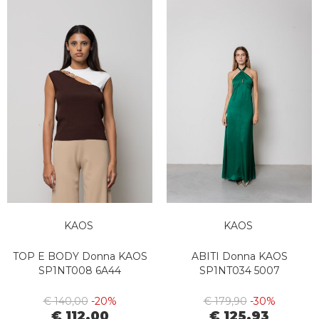
KAOS
KAOS
TOP E BODY Donna KAOS
ABITI Donna KAOS
SP1NT008 6A44
SP1NT034 5007
€ 140,00
-20%
€ 179,90
-30%
€ 112,00
€ 125,93