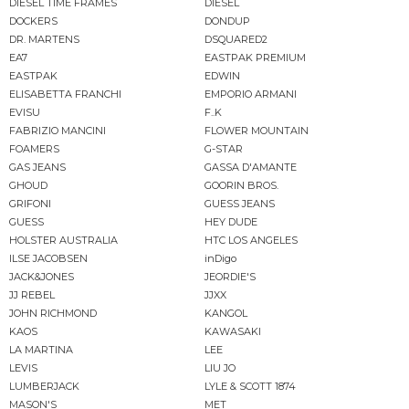
DIESEL TIME FRAMES
DIESEL
DOCKERS
DONDUP
DR. MARTENS
DSQUARED2
EA7
EASTPAK PREMIUM
EASTPAK
EDWIN
ELISABETTA FRANCHI
EMPORIO ARMANI
EVISU
F..K
FABRIZIO MANCINI
FLOWER MOUNTAIN
FOAMERS
G-STAR
GAS JEANS
GASSA D'AMANTE
GHOUD
GOORIN BROS.
GRIFONI
GUESS JEANS
GUESS
HEY DUDE
HOLSTER AUSTRALIA
HTC LOS ANGELES
ILSE JACOBSEN
inDigo
JACK&JONES
JEORDIE'S
JJ REBEL
JJXX
JOHN RICHMOND
KANGOL
KAOS
KAWASAKI
LA MARTINA
LEE
LEVIS
LIU JO
LUMBERJACK
LYLE & SCOTT 1874
MASON'S
MET