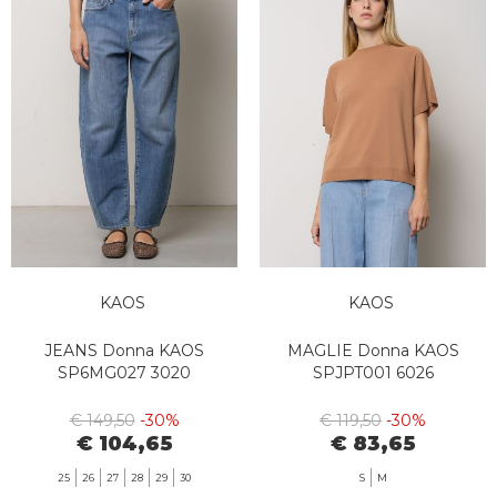
KAOS
KAOS
JEANS Donna KAOS
MAGLIE Donna KAOS
SP6MG027 3020
SPJPT001 6026
€ 149,50
-30%
€ 119,50
-30%
€ 104,65
€ 83,65
25
26
27
28
29
30
S
M