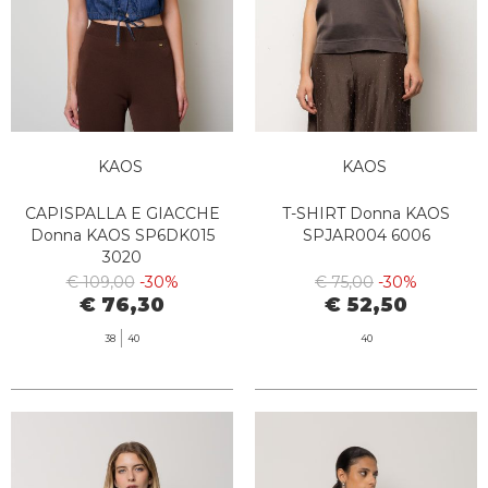
KAOS
KAOS
CAPISPALLA E GIACCHE
T-SHIRT Donna KAOS
Donna KAOS SP6DK015
SPJAR004 6006
3020
€ 109,00
-30%
€ 75,00
-30%
€ 76,30
€ 52,50
38
40
40