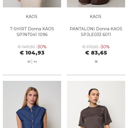
KAOS
KAOS
T-SHIRT Donna KAOS
PANTALONI Donna KAOS
SP1NT041 1096
SPJLE033 6011
€ 149,90
-30%
€ 119,50
-30%
€ 104,93
€ 83,65
40
44
38