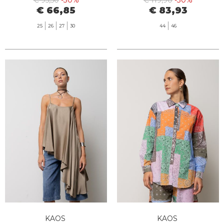
€ 95,50
-30%
€ 119,90
-30%
€ 66,85
€ 83,93
25
26
27
30
44
46
KAOS
KAOS