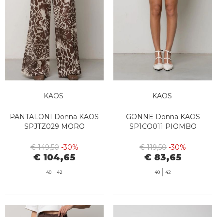
KAOS
KAOS
PANTALONI Donna KAOS
GONNE Donna KAOS
SPJTZ029 MORO
SP1CO011 PIOMBO
€ 149,50
-30%
€ 119,50
-30%
€ 104,65
€ 83,65
40
42
40
42