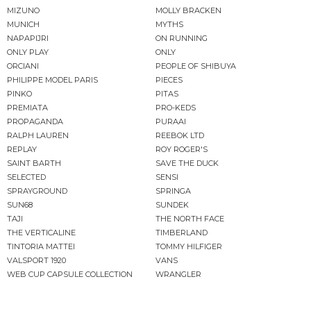
MIZUNO
MOLLY BRACKEN
MUNICH
MYTHS
NAPAPIJRI
ON RUNNING
ONLY PLAY
ONLY
ORCIANI
PEOPLE OF SHIBUYA
PHILIPPE MODEL PARIS
PIECES
PINKO
PITAS
PREMIATA
PRO-KEDS
PROPAGANDA
PURAAI
RALPH LAUREN
REEBOK LTD
REPLAY
ROY ROGER'S
SAINT BARTH
SAVE THE DUCK
SELECTED
SENSI
SPRAYGROUND
SPRINGA
SUN68
SUNDEK
TAJI
THE NORTH FACE
THE VERTICALINE
TIMBERLAND
TINTORIA MATTEI
TOMMY HILFIGER
VALSPORT 1920
VANS
WEB CUP CAPSULE COLLECTION
WRANGLER