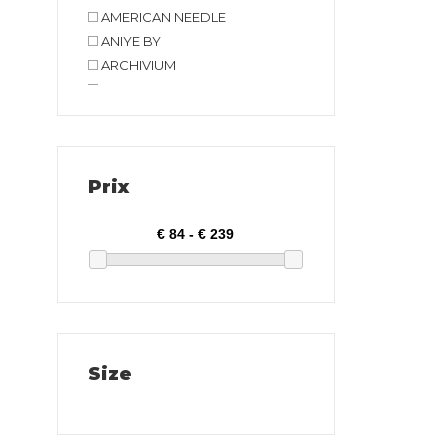
AMERICAN NEEDLE
ANIYE BY
ARCHIVIUM
ARMANI EXCHANGE
AT.P.CO
BIRKENSTOCK
BOB COMPANY
Prix
BOMBOOGIE
BRIGLIA
CAFE' NOIR
CAMPOMAGGI
CLARKS
CONVERSE
CRIME LONDON
Size
CRYADY
CYCLE
DANIELE FIESOLI