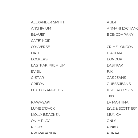
ALEXANDER SMITH
ALIBI
ARCHIVIUM
ARMANI EXCHAN
BLAUER
BOB COMPANY
CAFE' NOIR
CONVERSE
CRIME LONDON
DATE
DIADORA
DOCKERS
DONDUP
EASTPAK PREMIUM
EASTPAK
EVISU
F..K
G-STAR
GAS JEANS
GRIFONI
GUESS JEANS
HTC LOS ANGELES
ILSE JACOBSEN
JJXX
KAWASAKI
LA MARTINA
LUMBERJACK
LYLE & SCOTT 1874
MOLLY BRACKEN
MUNICH
ONLY PLAY
ONLY
PIECES
PINKO
PROPAGANDA
PURAAI