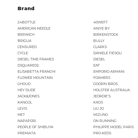
G-STAR
Brand
GAS JEANS
GASSA D'AMANTE
24BOTTLE
40WEFT
GHOUD
AMERICAN NEEDLE
ANIYE BY
GOORIN BROS.
BERWICH
BIRKENSTOCK
GRIFONI
BRIGLIA
BULLY
CENSURED
GUESS JEANS
CLARKS
CYCLE
DANIELE FIESOLI
GUESS
DIESEL TIME FRAMES
DIESEL
HEY DUDE
DSQUARED2
EA7
HOLSTER AUSTRALIA
ELISABETTA FRANCHI
EMPORIO ARMANI
HTC LOS ANGELES
FLOWER MOUNTAIN
FOAMERS
GHOUD
ILSE JACOBSEN
GOORIN BROS.
HEY DUDE
HOLSTER AUSTRALIA
inDigo
JACK&JONES
JEORDIE'S
JACK&JONES
KANGOL
KAOS
JEORDIE'S
LEVIS
LIU JO
MET
MIZUNO
NAPAPIJRI
JJXX
ON RUNNING
PEOPLE OF SHIBUYA
PHILIPPE MODEL PARIS
JOHN RICHMOND
PREMIATA
PRO-KEDS
KANGOL