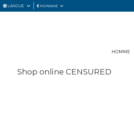
LANGUE
MONNAIE
HOMME
FEMME
CARTE
HOMME
CADEAU
OUTLET
Shop online CENSURED