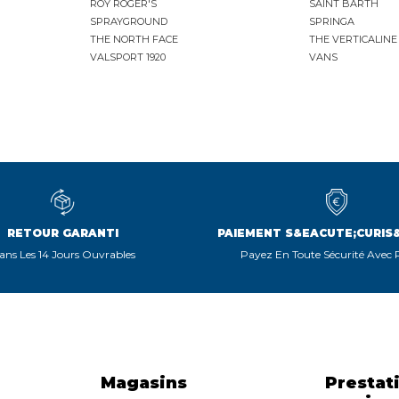
ROY ROGER'S
SAINT BARTH
SPRAYGROUND
SPRINGA
THE NORTH FACE
THE VERTICALINE
VALSPORT 1920
VANS
RETOUR GARANTI
PAIEMENT S&EACUTE;CURIS
ans Les 14 Jours Ouvrables
Payez En Toute Sécurité Avec
Magasins
Prestat