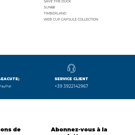
SAVE THE DUCK
SUN68
TIMBERLAND
WEB CUP CAPSULE COLLECTION
&EACUTE;
SERVICE CLIENT
+39 3922142967
 PayPal
ions de
Abonnez-vous à la