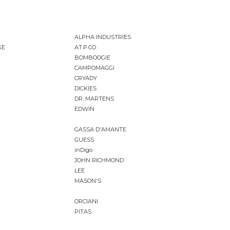
ALPHA INDUSTRIES
GE
AT.P.CO
BOMBOOGIE
CAMPOMAGGI
CRYADY
DICKIES
DR. MARTENS
EDWIN
GASSA D'AMANTE
GUESS
inDigo
JOHN RICHMOND
LEE
MASON'S
ORCIANI
PITAS