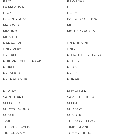
KAOS
KAWASAKI
LA MARTINA
LEE
LEVIS
LIU JO
LUMBERJACK
LYLE & SCOTT 1874
MASON'S
MET
MIZUNO
MOLLY BRACKEN
MUNICH
NAPAPIJRI
ON RUNNING
ONLY PLAY
ONLY
ORCIANI
PEOPLE OF SHIBUYA
PHILIPPE MODEL PARIS
PIECES
PINKO
PITAS
PREMIATA
PRO-KEDS
PROPAGANDA
PURAAI
REPLAY
ROY ROGER'S
SAINT BARTH
SAVE THE DUCK
SELECTED
SENSI
SPRAYGROUND
SPRINGA
SUN68
SUNDEK
TAJI
THE NORTH FACE
THE VERTICALINE
TIMBERLAND
TINTORIA MATTEI
TOMMY HILFIGER