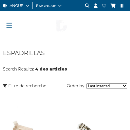
LANGUE
MONNAIE
HOMME
FEMME
CARTE
ESPADRILLAS
CADEAU
OUTLET
Search Results:
4 des articles
BRAND
Filtre de recherche
Order by: