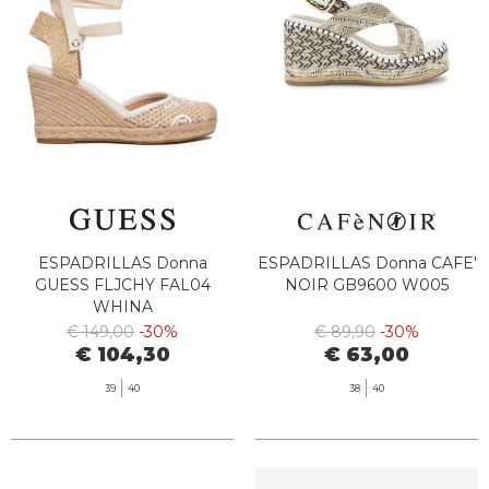
ESPADRILLAS Donna
ESPADRILLAS Donna CAFE'
GUESS FLJCHY FAL04
NOIR GB9600 W005
WHINA
€ 149,00
-30%
€ 89,90
-30%
€ 104,30
€ 63,00
39
40
38
40