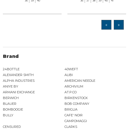
36
39
40
36
37
38
39
40
41
«
»
Brand
24BOTTLE
40WEFT
ALEXANDER SMITH
ALIBI
ALPHA INDUSTRIES
AMERICAN NEEDLE
ANIYE BY
ARCHIVIUM
ARMANI EXCHANGE
AT.P.CO
BERWICH
BIRKENSTOCK
BLAUER
BOB COMPANY
BOMBOOGIE
BRIGLIA
BULLY
CAFE' NOIR
CAMPOMAGGI
CENSURED
CLARKS