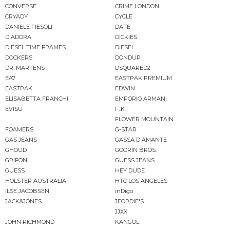
CONVERSE
CRIME LONDON
CRYADY
CYCLE
DANIELE FIESOLI
DATE
DIADORA
DICKIES
DIESEL TIME FRAMES
DIESEL
DOCKERS
DONDUP
DR. MARTENS
DSQUARED2
EA7
EASTPAK PREMIUM
EASTPAK
EDWIN
ELISABETTA FRANCHI
EMPORIO ARMANI
EVISU
F..K
FLOWER MOUNTAIN
FOAMERS
G-STAR
GAS JEANS
GASSA D'AMANTE
GHOUD
GOORIN BROS.
GRIFONI
GUESS JEANS
GUESS
HEY DUDE
HOLSTER AUSTRALIA
HTC LOS ANGELES
ILSE JACOBSEN
inDigo
JACK&JONES
JEORDIE'S
JJXX
JOHN RICHMOND
KANGOL