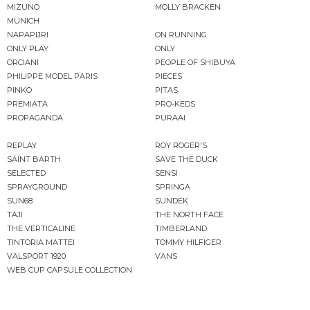
MIZUNO
MOLLY BRACKEN
MUNICH
NAPAPIJRI
ON RUNNING
ONLY PLAY
ONLY
ORCIANI
PEOPLE OF SHIBUYA
PHILIPPE MODEL PARIS
PIECES
PINKO
PITAS
PREMIATA
PRO-KEDS
PROPAGANDA
PURAAI
REPLAY
ROY ROGER'S
SAINT BARTH
SAVE THE DUCK
SELECTED
SENSI
SPRAYGROUND
SPRINGA
SUN68
SUNDEK
TAJI
THE NORTH FACE
THE VERTICALINE
TIMBERLAND
TINTORIA MATTEI
TOMMY HILFIGER
VALSPORT 1920
VANS
WEB CUP CAPSULE COLLECTION