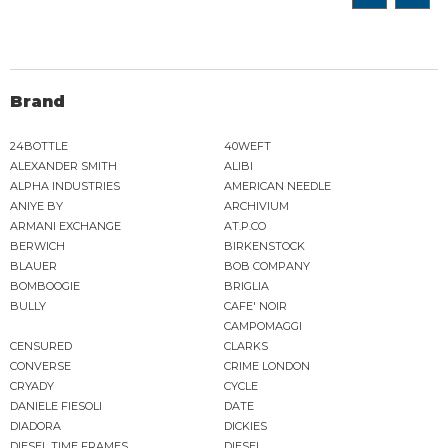
Brand
24BOTTLE
40WEFT
ALEXANDER SMITH
ALIBI
ALPHA INDUSTRIES
AMERICAN NEEDLE
ANIYE BY
ARCHIVIUM
ARMANI EXCHANGE
AT.P.CO
BERWICH
BIRKENSTOCK
BLAUER
BOB COMPANY
BOMBOOGIE
BRIGLIA
BULLY
CAFE' NOIR
CAMPOMAGGI
CENSURED
CLARKS
CONVERSE
CRIME LONDON
CRYADY
CYCLE
DANIELE FIESOLI
DATE
DIADORA
DICKIES
DIESEL TIME FRAMES
DIESEL