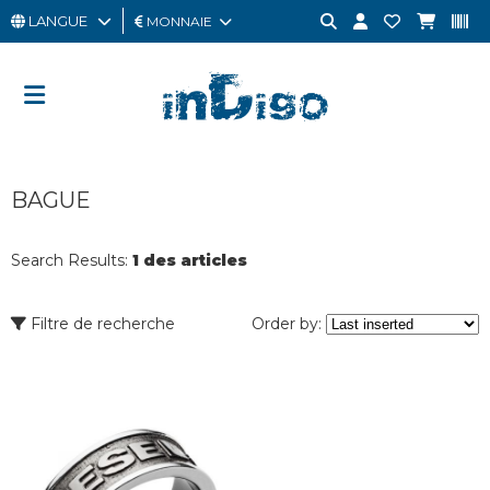
LANGUE
MONNAIE
HOMME
FEMME
CARTE
BAGUE
CADEAU
OUTLET
Search Results:
1 des articles
BRAND
Filtre de recherche
Order by: