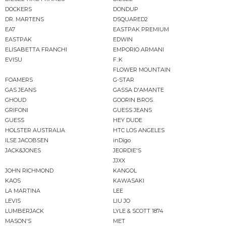
DOCKERS
DONDUP
DR. MARTENS
DSQUARED2
EA7
EASTPAK PREMIUM
EASTPAK
EDWIN
ELISABETTA FRANCHI
EMPORIO ARMANI
EVISU
F..K
FLOWER MOUNTAIN
FOAMERS
G-STAR
GAS JEANS
GASSA D'AMANTE
GHOUD
GOORIN BROS.
GRIFONI
GUESS JEANS
GUESS
HEY DUDE
HOLSTER AUSTRALIA
HTC LOS ANGELES
ILSE JACOBSEN
inDigo
JACK&JONES
JEORDIE'S
JJXX
JOHN RICHMOND
KANGOL
KAOS
KAWASAKI
LA MARTINA
LEE
LEVIS
LIU JO
LUMBERJACK
LYLE & SCOTT 1874
MASON'S
MET