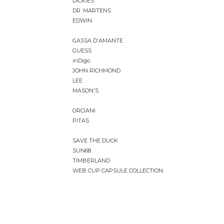
DICKIES
DR. MARTENS
EDWIN
GASSA D'AMANTE
GUESS
inDigo
JOHN RICHMOND
LEE
MASON'S
ORCIANI
PITAS
SAVE THE DUCK
SUN68
TIMBERLAND
WEB CUP CAPSULE COLLECTION