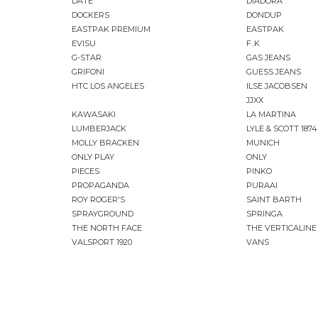
DATE
DIADORA
DOCKERS
DONDUP
EASTPAK PREMIUM
EASTPAK
EVISU
F..K
G-STAR
GAS JEANS
GRIFONI
GUESS JEANS
HTC LOS ANGELES
ILSE JACOBSEN
JJXX
KAWASAKI
LA MARTINA
LUMBERJACK
LYLE & SCOTT 1874
MOLLY BRACKEN
MUNICH
ONLY PLAY
ONLY
PIECES
PINKO
PROPAGANDA
PURAAI
ROY ROGER'S
SAINT BARTH
SPRAYGROUND
SPRINGA
THE NORTH FACE
THE VERTICALINE
VALSPORT 1920
VANS