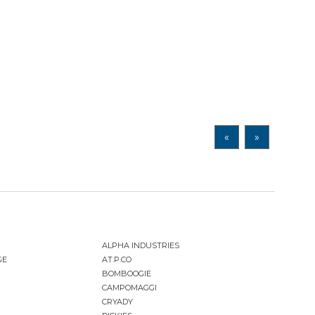
«
»
ALPHA INDUSTRIES
GE
AT.P.CO
BOMBOOGIE
CAMPOMAGGI
CRYADY