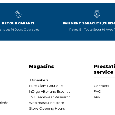
RETOUR GARANTI
PAIEMENT S&EACUTE;CURIS
ans Les 14 Jours Ouvrables
Payez En Toute Sécurité Avec
Magasins
Prestat
service
33sneakers
Pure Glam Boutique
Contacts
InDigo After and Essential
FAQ
TNT Jeanswear Research
APP
privée
Web masculine store
Store Opening Hours