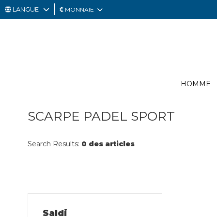
LANGUE
MONNAIE
HOMME
FEMME
CARTE
HOMME
CADEAU
OUTLET
SCARPE PADEL SPORT
Search Results:
0 des articles
Saldi