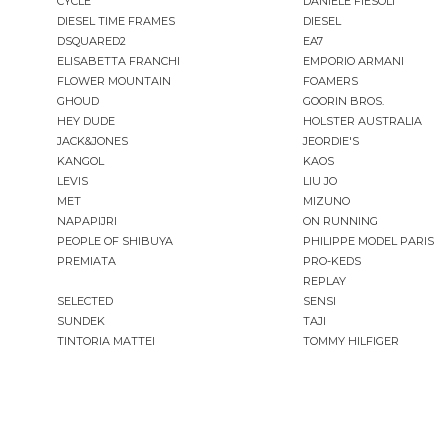
CYCLE
DANIELE FIESOLI
DIESEL TIME FRAMES
DIESEL
DSQUARED2
EA7
ELISABETTA FRANCHI
EMPORIO ARMANI
FLOWER MOUNTAIN
FOAMERS
GHOUD
GOORIN BROS.
HEY DUDE
HOLSTER AUSTRALIA
JACK&JONES
JEORDIE'S
KANGOL
KAOS
LEVIS
LIU JO
MET
MIZUNO
NAPAPIJRI
ON RUNNING
PEOPLE OF SHIBUYA
PHILIPPE MODEL PARIS
PREMIATA
PRO-KEDS
REPLAY
SELECTED
SENSI
SUNDEK
TAJI
TINTORIA MATTEI
TOMMY HILFIGER