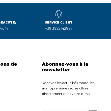
&EACUTE;
SERVICE CLIENT
+39 3922142967
 PayPal
ions de
Abonnez-vous à la
newsletter
Recevez les actualités mode, les
avant-premières et les offres
directement dans votre e-mail