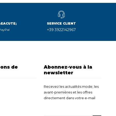
&EACUTE;
SERVICE CLIENT
+39 3922142967
 PayPal
ions de
Abonnez-vous à la
newsletter
Recevez les actualités mode, les
avant-premières et les offres
directement dans votre e-mail