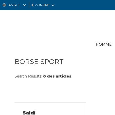
LANGUE
MONNAIE
HOMME
FEMME
CARTE
HOMME
CADEAU
OUTLET
BORSE SPORT
Search Results:
0 des articles
Saldi