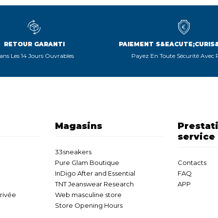
RETOUR GARANTI
PAIEMENT S&EACUTE;CURIS
ans Les 14 Jours Ouvrables
Payez En Toute Sécurité Avec
Magasins
Prestat
service
33sneakers
Pure Glam Boutique
Contacts
InDigo After and Essential
FAQ
TNT Jeanswear Research
APP
privée
Web masculine store
Store Opening Hours