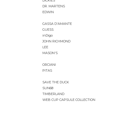
DICKIES
DR. MARTENS
EDWIN
GASSA D'AMANTE
GUESS
inDigo
JOHN RICHMOND
LEE
MASON'S
ORCIANI
PITAS
SAVE THE DUCK
SUN68
TIMBERLAND
WEB CUP CAPSULE COLLECTION