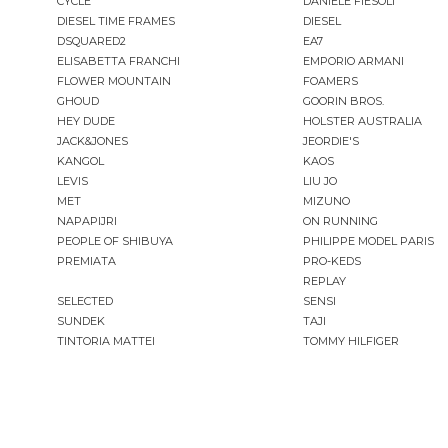
CYCLE
DANIELE FIESOLI
DIESEL TIME FRAMES
DIESEL
DSQUARED2
EA7
ELISABETTA FRANCHI
EMPORIO ARMANI
FLOWER MOUNTAIN
FOAMERS
GHOUD
GOORIN BROS.
HEY DUDE
HOLSTER AUSTRALIA
JACK&JONES
JEORDIE'S
KANGOL
KAOS
LEVIS
LIU JO
MET
MIZUNO
NAPAPIJRI
ON RUNNING
PEOPLE OF SHIBUYA
PHILIPPE MODEL PARIS
PREMIATA
PRO-KEDS
REPLAY
SELECTED
SENSI
SUNDEK
TAJI
TINTORIA MATTEI
TOMMY HILFIGER