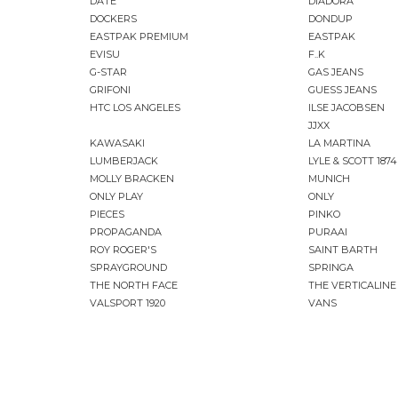
DATE
DIADORA
DOCKERS
DONDUP
EASTPAK PREMIUM
EASTPAK
EVISU
F..K
G-STAR
GAS JEANS
GRIFONI
GUESS JEANS
HTC LOS ANGELES
ILSE JACOBSEN
JJXX
KAWASAKI
LA MARTINA
LUMBERJACK
LYLE & SCOTT 1874
MOLLY BRACKEN
MUNICH
ONLY PLAY
ONLY
PIECES
PINKO
PROPAGANDA
PURAAI
ROY ROGER'S
SAINT BARTH
SPRAYGROUND
SPRINGA
THE NORTH FACE
THE VERTICALINE
VALSPORT 1920
VANS