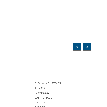
«
»
ALPHA INDUSTRIES
GE
AT.P.CO
BOMBOOGIE
CAMPOMAGGI
CRYADY