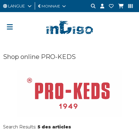
LANGUE
MONNAIE
HOMME
FEMME
CARTE
Shop online PRO-KEDS
CADEAU
OUTLET
BRAND
Search Results:
5 des articles