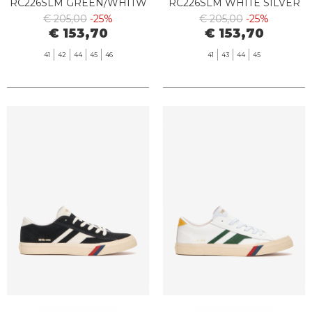
RC226SLM GREEN/WHITW
RC226SLM WHITE SILVER
€ 205,00
-25%
€ 205,00
-25%
€ 153,70
€ 153,70
41
42
44
45
46
41
43
44
45