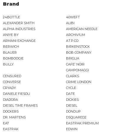
Brand
24BOTTLE
40WEFT
ALEXANDER SMITH
ALIBI
ALPHA INDUSTRIES
AMERICAN NEEDLE
ANIYE BY
ARCHIVIUM
ARMANI EXCHANGE
AT.P.CO
BERWICH
BIRKENSTOCK
BLAUER
BOB COMPANY
BOMBOOGIE
BRIGLIA
BULLY
CAFE' NOIR
CAMPOMAGGI
CENSURED
CLARKS
CONVERSE
CRIME LONDON
CRYADY
CYCLE
DANIELE FIESOLI
DATE
DIADORA
DICKIES
DIESEL TIME FRAMES
DIESEL
DOCKERS
DONDUP
DR. MARTENS
DSQUARED2
EA7
EASTPAK PREMIUM
EASTPAK
EDWIN