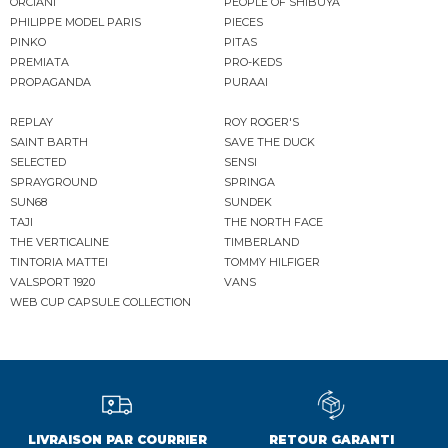
ORCIANI
PEOPLE OF SHIBUYA
PHILIPPE MODEL PARIS
PIECES
PINKO
PITAS
PREMIATA
PRO-KEDS
PROPAGANDA
PURAAI
REPLAY
ROY ROGER'S
SAINT BARTH
SAVE THE DUCK
SELECTED
SENSI
SPRAYGROUND
SPRINGA
SUN68
SUNDEK
TAJI
THE NORTH FACE
THE VERTICALINE
TIMBERLAND
TINTORIA MATTEI
TOMMY HILFIGER
VALSPORT 1920
VANS
WEB CUP CAPSULE COLLECTION
LIVRAISON PAR COURRIER
RETOUR GARANTI