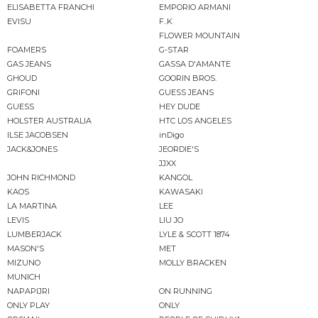
ELISABETTA FRANCHI
EMPORIO ARMANI
EVISU
F..K
FLOWER MOUNTAIN
FOAMERS
G-STAR
GAS JEANS
GASSA D'AMANTE
GHOUD
GOORIN BROS.
GRIFONI
GUESS JEANS
GUESS
HEY DUDE
HOLSTER AUSTRALIA
HTC LOS ANGELES
ILSE JACOBSEN
inDigo
JACK&JONES
JEORDIE'S
JJXX
JOHN RICHMOND
KANGOL
KAOS
KAWASAKI
LA MARTINA
LEE
LEVIS
LIU JO
LUMBERJACK
LYLE & SCOTT 1874
MASON'S
MET
MIZUNO
MOLLY BRACKEN
MUNICH
NAPAPIJRI
ON RUNNING
ONLY PLAY
ONLY