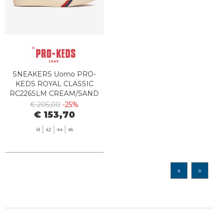
SNEAKERS Uomo PRO-
KEDS ROYAL CLASSIC
RC226SLM CREAM/SAND
€ 205,00
-25%
€ 153,70
41
42
44
46
«
»