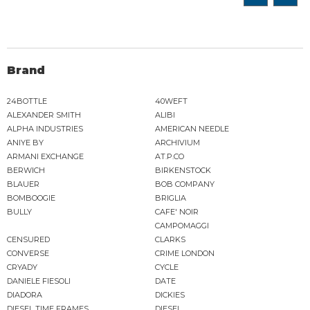
Brand
24BOTTLE
40WEFT
ALEXANDER SMITH
ALIBI
ALPHA INDUSTRIES
AMERICAN NEEDLE
ANIYE BY
ARCHIVIUM
ARMANI EXCHANGE
AT.P.CO
BERWICH
BIRKENSTOCK
BLAUER
BOB COMPANY
BOMBOOGIE
BRIGLIA
BULLY
CAFE' NOIR
CAMPOMAGGI
CENSURED
CLARKS
CONVERSE
CRIME LONDON
CRYADY
CYCLE
DANIELE FIESOLI
DATE
DIADORA
DICKIES
DIESEL TIME FRAMES
DIESEL