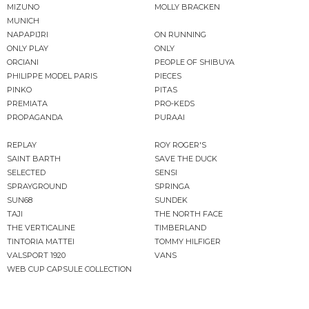
MIZUNO
MOLLY BRACKEN
MUNICH
NAPAPIJRI
ON RUNNING
ONLY PLAY
ONLY
ORCIANI
PEOPLE OF SHIBUYA
PHILIPPE MODEL PARIS
PIECES
PINKO
PITAS
PREMIATA
PRO-KEDS
PROPAGANDA
PURAAI
REPLAY
ROY ROGER'S
SAINT BARTH
SAVE THE DUCK
SELECTED
SENSI
SPRAYGROUND
SPRINGA
SUN68
SUNDEK
TAJI
THE NORTH FACE
THE VERTICALINE
TIMBERLAND
TINTORIA MATTEI
TOMMY HILFIGER
VALSPORT 1920
VANS
WEB CUP CAPSULE COLLECTION