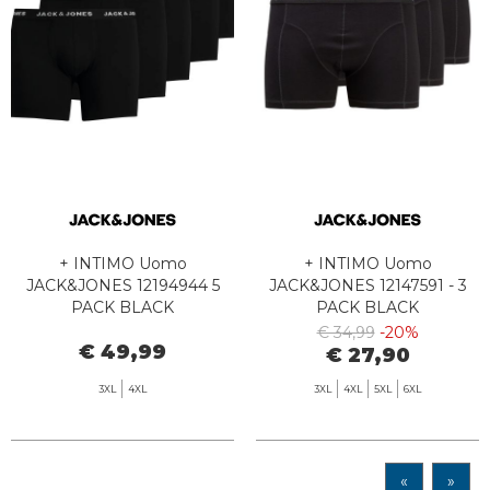
+ INTIMO Uomo
+ INTIMO Uomo
JACK&JONES 12194944 5
JACK&JONES 12147591 - 3
PACK BLACK
PACK BLACK
€ 34,99
-20%
€ 49,99
€ 27,90
3XL
4XL
3XL
4XL
5XL
6XL
«
»