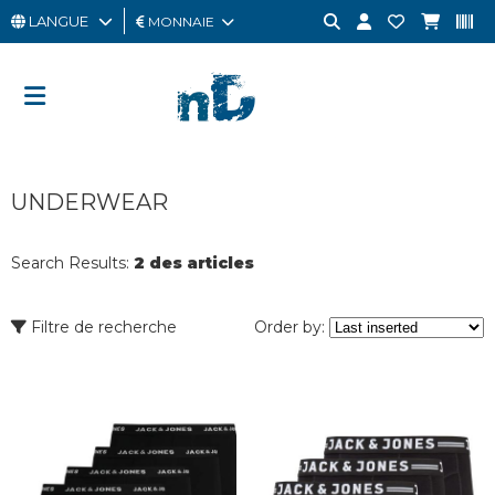
LANGUE
MONNAIE
HOMME
FEMME
CARTE
UNDERWEAR
CADEAU
OUTLET
Search Results:
2 des articles
BRAND
Filtre de recherche
Order by: