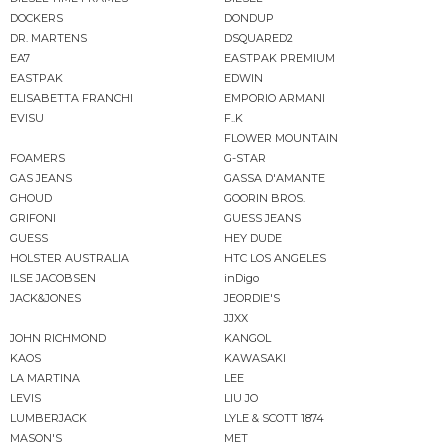
DOCKERS
DONDUP
DR. MARTENS
DSQUARED2
EA7
EASTPAK PREMIUM
EASTPAK
EDWIN
ELISABETTA FRANCHI
EMPORIO ARMANI
EVISU
F..K
FLOWER MOUNTAIN
FOAMERS
G-STAR
GAS JEANS
GASSA D'AMANTE
GHOUD
GOORIN BROS.
GRIFONI
GUESS JEANS
GUESS
HEY DUDE
HOLSTER AUSTRALIA
HTC LOS ANGELES
ILSE JACOBSEN
inDigo
JACK&JONES
JEORDIE'S
JJXX
JOHN RICHMOND
KANGOL
KAOS
KAWASAKI
LA MARTINA
LEE
LEVIS
LIU JO
LUMBERJACK
LYLE & SCOTT 1874
MASON'S
MET