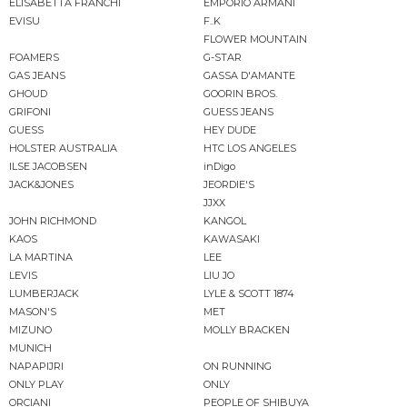
ELISABETTA FRANCHI
EMPORIO ARMANI
EVISU
F..K
FLOWER MOUNTAIN
FOAMERS
G-STAR
GAS JEANS
GASSA D'AMANTE
GHOUD
GOORIN BROS.
GRIFONI
GUESS JEANS
GUESS
HEY DUDE
HOLSTER AUSTRALIA
HTC LOS ANGELES
ILSE JACOBSEN
inDigo
JACK&JONES
JEORDIE'S
JJXX
JOHN RICHMOND
KANGOL
KAOS
KAWASAKI
LA MARTINA
LEE
LEVIS
LIU JO
LUMBERJACK
LYLE & SCOTT 1874
MASON'S
MET
MIZUNO
MOLLY BRACKEN
MUNICH
NAPAPIJRI
ON RUNNING
ONLY PLAY
ONLY
ORCIANI
PEOPLE OF SHIBUYA