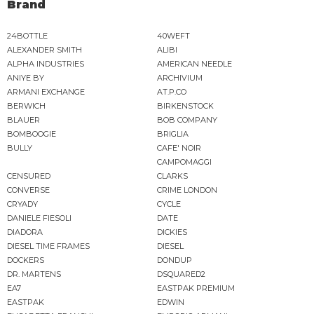
Brand
24BOTTLE
40WEFT
ALEXANDER SMITH
ALIBI
ALPHA INDUSTRIES
AMERICAN NEEDLE
ANIYE BY
ARCHIVIUM
ARMANI EXCHANGE
AT.P.CO
BERWICH
BIRKENSTOCK
BLAUER
BOB COMPANY
BOMBOOGIE
BRIGLIA
BULLY
CAFE' NOIR
CAMPOMAGGI
CENSURED
CLARKS
CONVERSE
CRIME LONDON
CRYADY
CYCLE
DANIELE FIESOLI
DATE
DIADORA
DICKIES
DIESEL TIME FRAMES
DIESEL
DOCKERS
DONDUP
DR. MARTENS
DSQUARED2
EA7
EASTPAK PREMIUM
EASTPAK
EDWIN