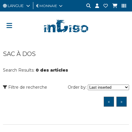
LANGUE
MONNAIE
HOMME
FEMME
CARTE
SAC À DOS
CADEAU
OUTLET
Search Results:
0 des articles
BRAND
Filtre de recherche
Order by:
«
»