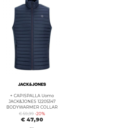
+ CAPISPALLA Uomo
JACK&JONES 12205347
BODYWARMER COLLAR
NAVY BLAZER
€ 59,99
-20%
€ 47,90