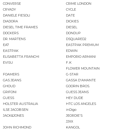
CONVERSE
CRIME LONDON
CRYADY
CYCLE
DANIELE FIESOLI
DATE
DIADORA
DICKIES
DIESEL TIME FRAMES
DIESEL
DOCKERS
DONDUP
DR. MARTENS
DSQUARED2
EA7
EASTPAK PREMIUM
EASTPAK
EDWIN
ELISABETTA FRANCHI
EMPORIO ARMANI
EVISU
F..K
FLOWER MOUNTAIN
FOAMERS
G-STAR
GAS JEANS
GASSA D'AMANTE
GHOUD
GOORIN BROS.
GRIFONI
GUESS JEANS
GUESS
HEY DUDE
HOLSTER AUSTRALIA
HTC LOS ANGELES
ILSE JACOBSEN
inDigo
JACK&JONES
JEORDIE'S
JJXX
JOHN RICHMOND
KANGOL