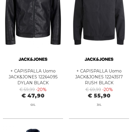
+ CAPISPALLA Uomo
+ CAPISPALLA Uomo
JACK&JONES 12264095
JACK&JONES 12243517
DYLAN BLACK
RUSH BLACK
€ 59,99
-20%
€ 69,99
-20%
€ 47,90
€ 55,90
6XL
3XL