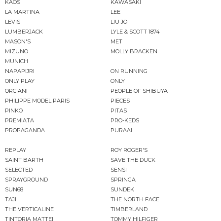
KAOS
KAWASAKI
LA MARTINA
LEE
LEVIS
LIU JO
LUMBERJACK
LYLE & SCOTT 1874
MASON'S
MET
MIZUNO
MOLLY BRACKEN
MUNICH
NAPAPIJRI
ON RUNNING
ONLY PLAY
ONLY
ORCIANI
PEOPLE OF SHIBUYA
PHILIPPE MODEL PARIS
PIECES
PINKO
PITAS
PREMIATA
PRO-KEDS
PROPAGANDA
PURAAI
REPLAY
ROY ROGER'S
SAINT BARTH
SAVE THE DUCK
SELECTED
SENSI
SPRAYGROUND
SPRINGA
SUN68
SUNDEK
TAJI
THE NORTH FACE
THE VERTICALINE
TIMBERLAND
TINTORIA MATTEI
TOMMY HILFIGER