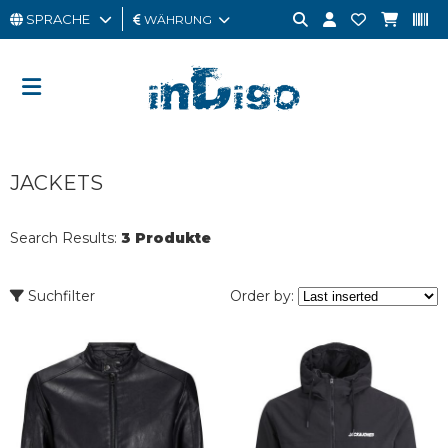
SPRACHE
WÄHRUNG
MANN
FRAU
GESCHENKKARTE
JACKETS
OUTLET
BRAND
Search Results:
3 Produkte
Suchfilter
Order by: