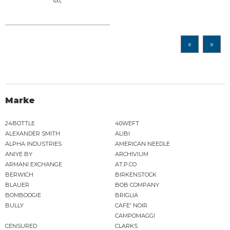
6XL
«
»
Marke
24BOTTLE
40WEFT
ALEXANDER SMITH
ALIBI
ALPHA INDUSTRIES
AMERICAN NEEDLE
ANIYE BY
ARCHIVIUM
ARMANI EXCHANGE
AT.P.CO
BERWICH
BIRKENSTOCK
BLAUER
BOB COMPANY
BOMBOOGIE
BRIGLIA
BULLY
CAFE' NOIR
CAMPOMAGGI
CENSURED
CLARKS