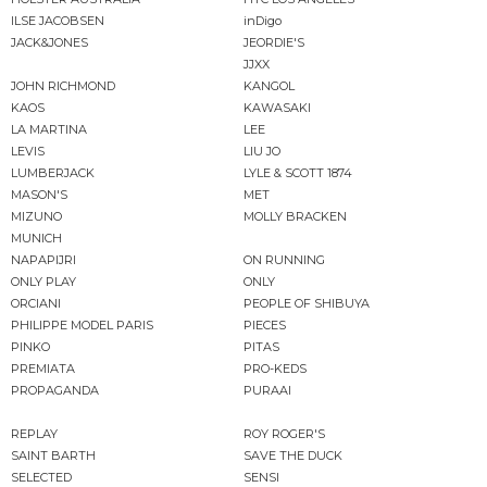
ILSE JACOBSEN
inDigo
JACK&JONES
JEORDIE'S
JJXX
JOHN RICHMOND
KANGOL
KAOS
KAWASAKI
LA MARTINA
LEE
LEVIS
LIU JO
LUMBERJACK
LYLE & SCOTT 1874
MASON'S
MET
MIZUNO
MOLLY BRACKEN
MUNICH
NAPAPIJRI
ON RUNNING
ONLY PLAY
ONLY
ORCIANI
PEOPLE OF SHIBUYA
PHILIPPE MODEL PARIS
PIECES
PINKO
PITAS
PREMIATA
PRO-KEDS
PROPAGANDA
PURAAI
REPLAY
ROY ROGER'S
SAINT BARTH
SAVE THE DUCK
SELECTED
SENSI