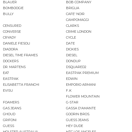
BLAUER
BOB COMPANY
BOMBOOGIE
BRIGLIA
BULLY
CAFE' NOIR
CAMPOMAGGI
CENSURED
CLARKS
CONVERSE
CRIME LONDON
CRYADY
CYCLE
DANIELE FIESOLI
DATE
DIADORA
DICKIES
DIESEL TIME FRAMES
DIESEL
DOCKERS
DONDUP
DR. MARTENS
DSQUARED2
EA7
EASTPAK PREMIUM
EASTPAK
EDWIN
ELISABETTA FRANCHI
EMPORIO ARMANI
EVISU
F..K
FLOWER MOUNTAIN
FOAMERS
G-STAR
GAS JEANS
GASSA D'AMANTE
GHOUD
GOORIN BROS.
GRIFONI
GUESS JEANS
GUESS
HEY DUDE
HOLSTER AUSTRALIA
HTC LOS ANGELES