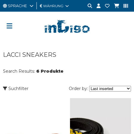
SPRACHE
WÄHRUNG
MANN
FRAU
GESCHENKKARTE
LACCI SNEAKERS
OUTLET
BRAND
Search Results:
6 Produkte
Suchfilter
Order by: