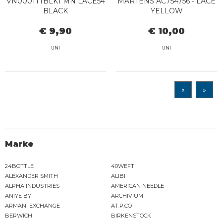
VN0001TTBLK1 MN LACE54
MARTENS AC754756 - LACE
BLACK
YELLOW
€ 9,90
€ 10,00
UNI
UNI
«
»
Marke
24BOTTLE
40WEFT
ALEXANDER SMITH
ALIBI
ALPHA INDUSTRIES
AMERICAN NEEDLE
ANIYE BY
ARCHIVIUM
ARMANI EXCHANGE
AT.P.CO
BERWICH
BIRKENSTOCK