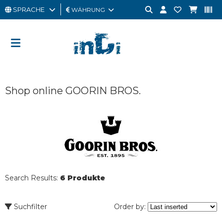
SPRACHE
WÄHRUNG
MANN
FRAU
GESCHENKKARTE
Shop online GOORIN BROS.
OUTLET
BRAND
Search Results:
6 Produkte
Suchfilter
Order by: