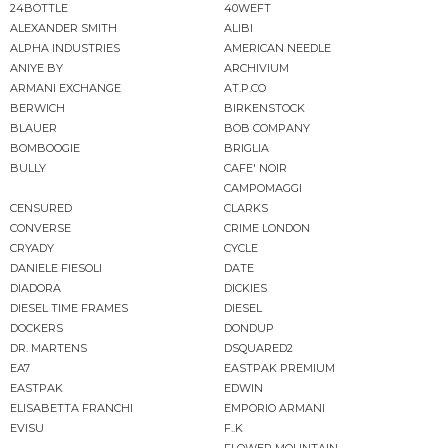
24BOTTLE
40WEFT
ALEXANDER SMITH
ALIBI
ALPHA INDUSTRIES
AMERICAN NEEDLE
ANIYE BY
ARCHIVIUM
ARMANI EXCHANGE
AT.P.CO
BERWICH
BIRKENSTOCK
BLAUER
BOB COMPANY
BOMBOOGIE
BRIGLIA
BULLY
CAFE' NOIR
CAMPOMAGGI
CENSURED
CLARKS
CONVERSE
CRIME LONDON
CRYADY
CYCLE
DANIELE FIESOLI
DATE
DIADORA
DICKIES
DIESEL TIME FRAMES
DIESEL
DOCKERS
DONDUP
DR. MARTENS
DSQUARED2
EA7
EASTPAK PREMIUM
EASTPAK
EDWIN
ELISABETTA FRANCHI
EMPORIO ARMANI
EVISU
F..K
FLOWER MOUNTAIN