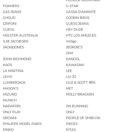
FOAMERS
G-STAR
GAS JEANS
GASSA D'AMANTE
GHOUD
GOORIN BROS.
GRIFONI
GUESS JEANS
GUESS
HEY DUDE
HOLSTER AUSTRALIA
HTC LOS ANGELES
ILSE JACOBSEN
inDigo
JACK&JONES
JEORDIE'S
JJXX
JOHN RICHMOND
KANGOL
KAOS
KAWASAKI
LA MARTINA
LEE
LEVIS
LIU JO
LUMBERJACK
LYLE & SCOTT 1874
MASON'S
MET
MIZUNO
MOLLY BRACKEN
MUNICH
NAPAPIJRI
ON RUNNING
ONLY PLAY
ONLY
ORCIANI
PEOPLE OF SHIBUYA
PHILIPPE MODEL PARIS
PIECES
PINKO
PITAS