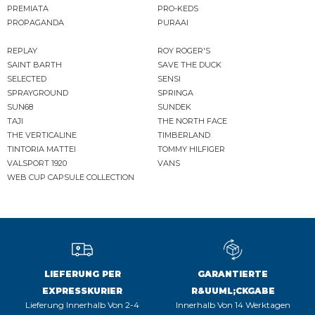
PREMIATA
PRO-KEDS
PROPAGANDA
PURAAI
REPLAY
ROY ROGER'S
SAINT BARTH
SAVE THE DUCK
SELECTED
SENSI
SPRAYGROUND
SPRINGA
SUN68
SUNDEK
TAJI
THE NORTH FACE
THE VERTICALINE
TIMBERLAND
TINTORIA MATTEI
TOMMY HILFIGER
VALSPORT 1920
VANS
WEB CUP CAPSULE COLLECTION
LIEFERUNG PER
GARANTIERTE
EXPRESSKURIER
R&UUML;CKGABE
Lieferung Innerhalb Von 2-4
Innerhalb Von 14 Werktagen