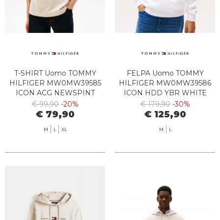
T-SHIRT Uomo TOMMY
FELPA Uomo TOMMY
HILFIGER MW0MW39585
HILFIGER MW0MW39586
ICON ACG NEWSPINT
ICON HDD YBR WHITE
€ 99,90
-20%
€ 179,90
-30%
€ 79,90
€ 125,90
M
L
XL
M
L