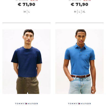
€ 71,90
€ 71,90
M
L
M
L
XL