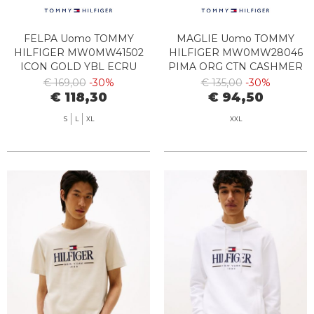
FELPA Uomo TOMMY
MAGLIE Uomo TOMMY
HILFIGER MW0MW41502
HILFIGER MW0MW28046
ICON GOLD YBL ECRU
PIMA ORG CTN CASHMER
HI3 COASTAL TAUPE
€ 169,00
-30%
€ 135,00
-30%
HEATER
€ 118,30
€ 94,50
S
L
XL
XXL