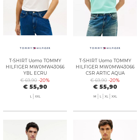
T-SHIRT Uomo TOMMY
T-SHIRT Uomo TOMMY
HILFIGER MW0MW43066
HILFIGER MW0MW43066
YBL ECRU
CSR ARTIC AQUA
€ 69,90
-20%
€ 69,90
-20%
€ 55,90
€ 55,90
L
XXL
M
L
XL
XXL