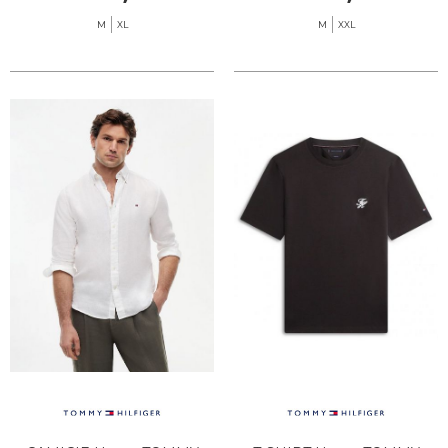
M
XL
M
XXL