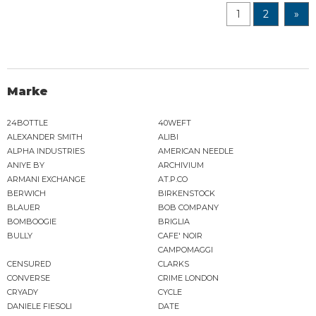
1
2
»
Marke
24BOTTLE
40WEFT
ALEXANDER SMITH
ALIBI
ALPHA INDUSTRIES
AMERICAN NEEDLE
ANIYE BY
ARCHIVIUM
ARMANI EXCHANGE
AT.P.CO
BERWICH
BIRKENSTOCK
BLAUER
BOB COMPANY
BOMBOOGIE
BRIGLIA
BULLY
CAFE' NOIR
CAMPOMAGGI
CENSURED
CLARKS
CONVERSE
CRIME LONDON
CRYADY
CYCLE
DANIELE FIESOLI
DATE