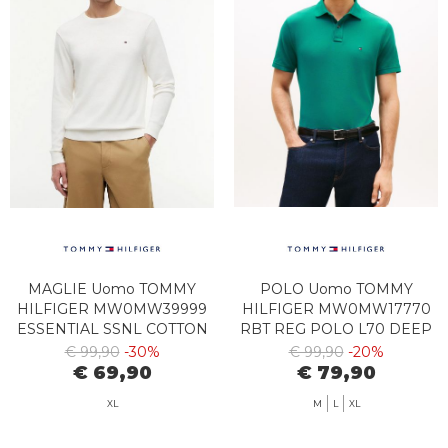
MAGLIE Uomo TOMMY
POLO Uomo TOMMY
HILFIGER MW0MW39999
HILFIGER MW0MW17770
ESSENTIAL SSNL COTTON
RBT REG POLO L70 DEEP
CREW NE Z00 IVORY
OCEAN
€ 99,90
-30%
€ 99,90
-20%
PETAL
€ 69,90
€ 79,90
XL
M
L
XL