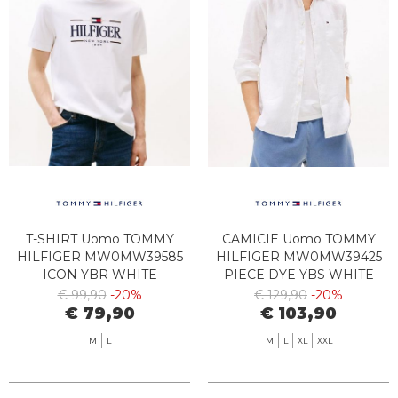
T-SHIRT Uomo TOMMY
CAMICIE Uomo TOMMY
HILFIGER MW0MW39585
HILFIGER MW0MW39425
ICON YBR WHITE
PIECE DYE YBS WHITE
€ 99,90
-20%
€ 129,90
-20%
€ 79,90
€ 103,90
M
L
M
L
XL
XXL