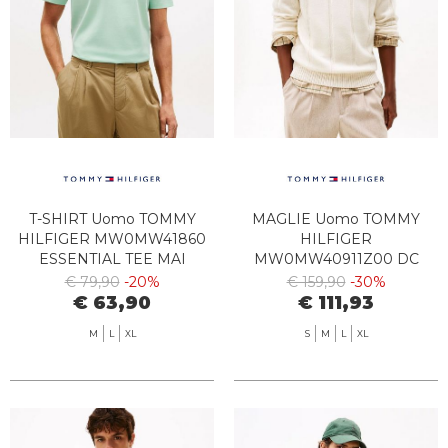
T-SHIRT Uomo TOMMY
MAGLIE Uomo TOMMY
HILFIGER MW0MW41860
HILFIGER
ESSENTIAL TEE MAI
MW0MW40911Z00 DC
CRUSHED MINT
TEXTURED STRIPE C Z00
€ 79,90
-20%
€ 159,90
-30%
PANNA
€ 63,90
€ 111,93
M
L
XL
S
M
L
XL