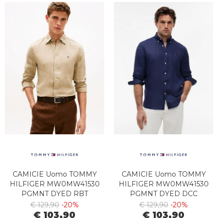
CAMICIE Uomo TOMMY
CAMICIE Uomo TOMMY
HILFIGER MW0MW41530
HILFIGER MW0MW41530
PGMNT DYED RBT
PGMNT DYED DCC
SANDALWOOD
CARCON NAVY
€ 129,90
-20%
€ 129,90
-20%
€ 103,90
€ 103,90