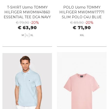
T-SHIRT Uomo TOMMY
POLO Uomo TOMMY
HILFIGER MW0MW41860
HILFIGER MW0MW17771
ESSENTIAL TEE DCA NAVY
SLIM POLO C4U BLUE
IRIS
ORBIT
€ 79,90
-20%
€ 89,90
-20%
€ 63,90
€ 71,90
M
L
XL
XXL