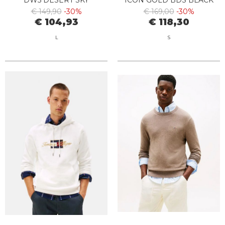
DW5 DESERT SKY
ICON GOLD BDS BLACK
€ 149,90
-30%
€ 169,00
-30%
€ 104,93
€ 118,30
L
S