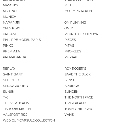
MASON'S
MET
MIZUNO
MOLLY BRACKEN
MUNICH
NAPAPIJRI
ON RUNNING
ONLY PLAY
ONLY
ORCIANI
PEOPLE OF SHIBUYA
PHILIPPE MODEL PARIS
PIECES
PINKO
PITAS
PREMIATA
PRO-KEDS
PROPAGANDA
PURAAI
REPLAY
ROY ROGER'S
SAINT BARTH
SAVE THE DUCK
SELECTED
SENSI
SPRAYGROUND
SPRINGA
SUN68
SUNDEK
TAJI
THE NORTH FACE
THE VERTICALINE
TIMBERLAND
TINTORIA MATTEI
TOMMY HILFIGER
VALSPORT 1920
VANS
WEB CUP CAPSULE COLLECTION