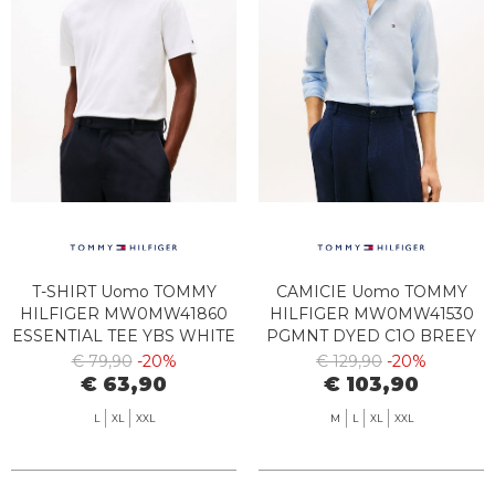
T-SHIRT Uomo TOMMY
CAMICIE Uomo TOMMY
HILFIGER MW0MW41860
HILFIGER MW0MW41530
ESSENTIAL TEE YBS WHITE
PGMNT DYED C1O BREEY
BLUE
€ 79,90
-20%
€ 129,90
-20%
€ 63,90
€ 103,90
L
XL
XXL
M
L
XL
XXL