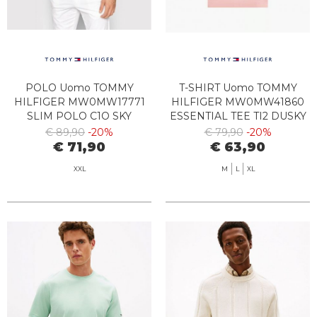
POLO Uomo TOMMY
T-SHIRT Uomo TOMMY
HILFIGER MW0MW17771
HILFIGER MW0MW41860
SLIM POLO C1O SKY
ESSENTIAL TEE TI2 DUSKY
BREEZY BLUE
PINK
€ 89,90
-20%
€ 79,90
-20%
€ 71,90
€ 63,90
XXL
M
L
XL