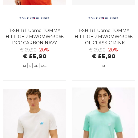
T-SHIRT Uomo TOMMY
T-SHIRT Uomo TOMMY
HILFIGER MW0MW43066
HILFIGER MW0MW43066
DCC CARBON NAVY
TOL CLASSIC PINK
€ 69,90
-20%
€ 69,90
-20%
€ 55,90
€ 55,90
M
L
XL
XXL
M