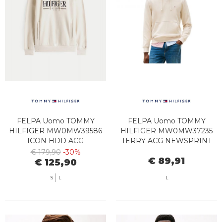
FELPA Uomo TOMMY
FELPA Uomo TOMMY
HILFIGER MW0MW39586
HILFIGER MW0MW37235
ICON HDD ACG
TERRY ACG NEWSPRINT
NEWSPRINT
€ 179,90
-30%
€ 89,91
€ 125,90
S
L
L