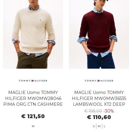
MAGLIE Uomo TOMMY
MAGLIE Uomo TOMMY
HILFIGER MW0MW28046
HILFIGER MW0MW36535
PIMA ORG CTN CASHMERE
LAMBSWOOL XT2 DEEP
HGF HEATHERED OATMILK
BURGUNDY HEATHER
€ 158,00
-30%
€ 121,50
€ 110,60
M
S
M
L