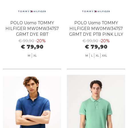
POLO Uomo TOMMY
POLO Uomo TOMMY
HILFIGER MW0MW34757
HILFIGER MW0MW34757
GRMT DYE RBT
GRMT DYE PTB PINK LILY
SANDALWOOD
€ 99,90
-20%
€ 99,90
-20%
€ 79,90
€ 79,90
M
XL
M
L
XL
XXL