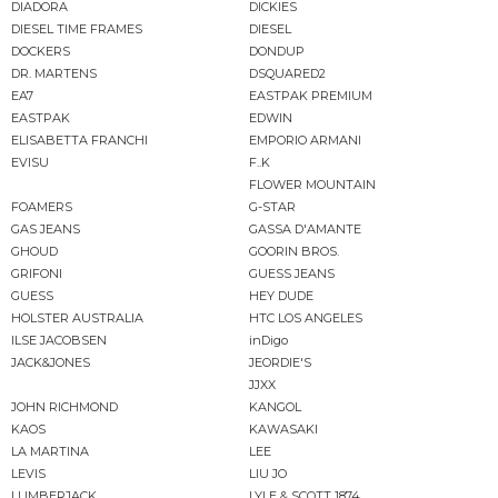
DIADORA
DICKIES
DIESEL TIME FRAMES
DIESEL
DOCKERS
DONDUP
DR. MARTENS
DSQUARED2
EA7
EASTPAK PREMIUM
EASTPAK
EDWIN
ELISABETTA FRANCHI
EMPORIO ARMANI
EVISU
F..K
FLOWER MOUNTAIN
FOAMERS
G-STAR
GAS JEANS
GASSA D'AMANTE
GHOUD
GOORIN BROS.
GRIFONI
GUESS JEANS
GUESS
HEY DUDE
HOLSTER AUSTRALIA
HTC LOS ANGELES
ILSE JACOBSEN
inDigo
JACK&JONES
JEORDIE'S
JJXX
JOHN RICHMOND
KANGOL
KAOS
KAWASAKI
LA MARTINA
LEE
LEVIS
LIU JO
LUMBERJACK
LYLE & SCOTT 1874