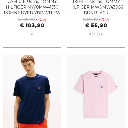
CAMICIE Uomo TOMMY
T-SHIRT Uomo TOMMY
HILFIGER MW0MW41530
HILFIGER MW0MW43066
PGMNT DYED YBR WHITW
BDS BLACK
€ 129,90
-20%
€ 69,90
-20%
€ 103,90
€ 55,90
XL
M
L
XXL