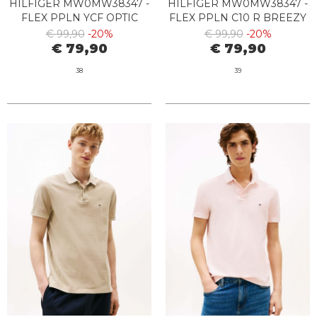
HILFIGER MW0MW38347 -
HILFIGER MW0MW38347 -
FLEX PPLN YCF OPTIC
FLEX PPLN C10 R BREEZY
WHITE
BLUE
€ 99,90
-20%
€ 99,90
-20%
€ 79,90
€ 79,90
38
39