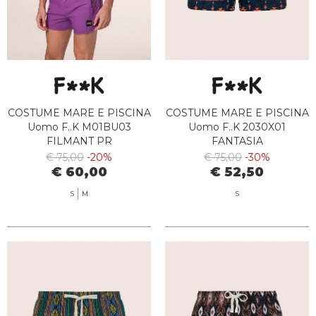
COSTUME MARE E PISCINA
COSTUME MARE E PISCINA
Uomo F..K M01BU03
Uomo F..K 2030X01
FILMANT PR
FANTASIA
€ 75,00
-20%
€ 75,00
-30%
€ 60,00
€ 52,50
S
M
S