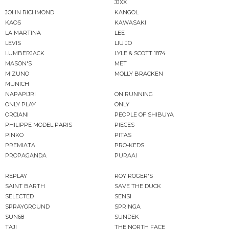
JJXX
JOHN RICHMOND
KANGOL
KAOS
KAWASAKI
LA MARTINA
LEE
LEVIS
LIU JO
LUMBERJACK
LYLE & SCOTT 1874
MASON'S
MET
MIZUNO
MOLLY BRACKEN
MUNICH
NAPAPIJRI
ON RUNNING
ONLY PLAY
ONLY
ORCIANI
PEOPLE OF SHIBUYA
PHILIPPE MODEL PARIS
PIECES
PINKO
PITAS
PREMIATA
PRO-KEDS
PROPAGANDA
PURAAI
REPLAY
ROY ROGER'S
SAINT BARTH
SAVE THE DUCK
SELECTED
SENSI
SPRAYGROUND
SPRINGA
SUN68
SUNDEK
TAJI
THE NORTH FACE