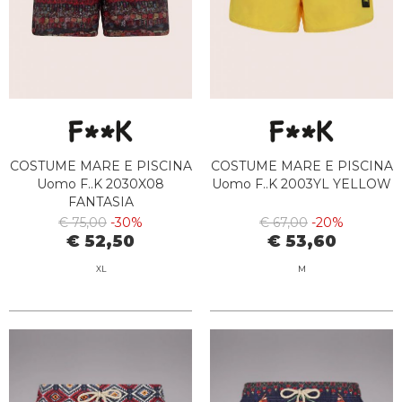
COSTUME MARE E PISCINA
COSTUME MARE E PISCINA
Uomo F..K 2030X08
Uomo F..K 2003YL YELLOW
FANTASIA
€ 75,00
-30%
€ 67,00
-20%
€ 52,50
€ 53,60
XL
M