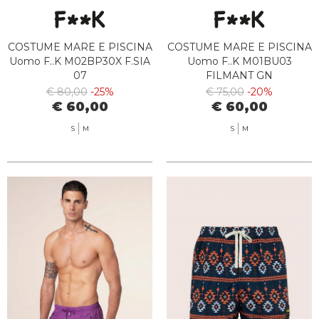
COSTUME MARE E PISCINA
COSTUME MARE E PISCINA
Uomo F..K M02BP30X F.SIA
Uomo F..K M01BU03
07
FILMANT GN
€ 80,00
-25%
€ 75,00
-20%
€ 60,00
€ 60,00
S
M
S
M