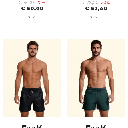
€ 75,00
-20%
€ 78,00
-20%
€ 60,00
€ 62,40
S
XL
S
M
L