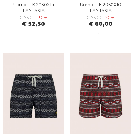
Uomo F..K 2030X14
Uomo F..K 2060X10
FANTASIA
FANTASIA
€ 75,00
-30%
€ 75,00
-20%
€ 52,50
€ 60,00
S
S
L