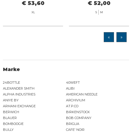
€ 53,60
€ 52,00
XL
S
M
«
»
Marke
24BOTTLE
40WEFT
ALEXANDER SMITH
ALIBI
ALPHA INDUSTRIES
AMERICAN NEEDLE
ANIYE BY
ARCHIVIUM
ARMANI EXCHANGE
AT.P.CO
BERWICH
BIRKENSTOCK
BLAUER
BOB COMPANY
BOMBOOGIE
BRIGLIA
BULLY
CAFE' NOIR