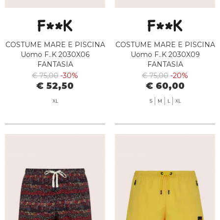
COSTUME MARE E PISCINA
COSTUME MARE E PISCINA
Uomo F..K 2030X06
Uomo F..K 2030X09
FANTASIA
FANTASIA
€ 75,00
-30%
€ 75,00
-20%
€ 52,50
€ 60,00
XL
S
M
L
XL