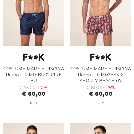
COSTUME MARE E PISCINA
COSTUME MARE E PISCINA
Uomo F..K M01BU02 CIRÈ
Uomo F..K M02BA31X
BU
SHORTY BEACH 07
€ 75,00
-20%
€ 80,00
-25%
€ 60,00
€ 60,00
M
L
S
M