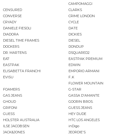
CAMPOMAGGI
CENSURED
CLARKS
CONVERSE
CRIME LONDON
CRYADY
CYCLE
DANIELE FIESOLI
DATE
DIADORA
DICKIES
DIESEL TIME FRAMES
DIESEL
DOCKERS
DONDUP
DR. MARTENS
DSQUARED2
EA7
EASTPAK PREMIUM
EASTPAK
EDWIN
ELISABETTA FRANCHI
EMPORIO ARMANI
EVISU
F..K
FLOWER MOUNTAIN
FOAMERS
G-STAR
GAS JEANS
GASSA D'AMANTE
GHOUD
GOORIN BROS.
GRIFONI
GUESS JEANS
GUESS
HEY DUDE
HOLSTER AUSTRALIA
HTC LOS ANGELES
ILSE JACOBSEN
inDigo
JACK&JONES
JEORDIE'S