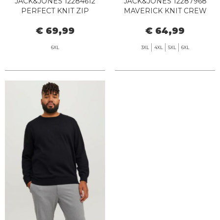
JACK&JONES 12284612
JACK&JONES 12287968
PERFECT KNIT ZIP
MAVERICK KNIT CREW
CARDIGAN BLACK
BLACK
€ 69,99
€ 64,99
6XL
3XL
4XL
5XL
6XL