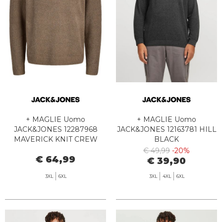
+ MAGLIE Uomo
+ MAGLIE Uomo
JACK&JONES 12287968
JACK&JONES 12163781 HILL
MAVERICK KNIT CREW
BLACK
BRINDLE
€ 49,99
-20%
€ 64,99
€ 39,90
3XL
6XL
3XL
4XL
6XL