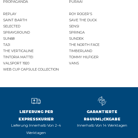
PROPAGANDA
PURAAI
REPLAY
ROY ROGER'S
SAINT BARTH
SAVE THE DUCK
SELECTED
SENSI
SPRAYGROUND
SPRINGA
SUN68
SUNDEK
TAJI
THE NORTH FACE
THE VERTICALINE
TIMBERLAND
TINTORIA MATTEI
TOMMY HILFIGER
VALSPORT 1920
VANS
WEB CUP CAPSULE COLLECTION
LIEFERUNG PER
GARANTIERTE
EXPRESSKURIER
R&UUML;CKGABE
Lieferung Innerhalb Von 2-4
Innerhalb Von 14 Werktagen
Werktagen