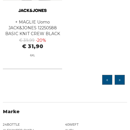
+ MAGLIE Uomo
JACK&JONES 12250588
BASIC KNIT CREW BLACK
€ 39,99
-20%
€ 31,90
6XL
«
»
Marke
24BOTTLE
40WEFT