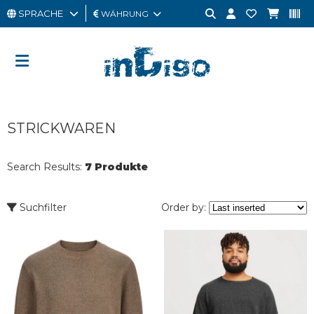
SPRACHE
WÄHRUNG
MANN
FRAU
GESCHENKKARTE
STRICKWAREN
OUTLET
BRAND
Search Results:
7 Produkte
Suchfilter
Order by: