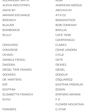
ALEXANDER SMITH
ALIBI
ALPHA INDUSTRIES
AMERICAN NEEDLE
ANIYE BY
ARCHIVIUM
ARMANI EXCHANGE
AT.P.CO
BERWICH
BIRKENSTOCK
BLAUER
BOB COMPANY
BOMBOOGIE
BRIGLIA
BULLY
CAFE' NOIR
CAMPOMAGGI
CENSURED
CLARKS
CONVERSE
CRIME LONDON
CRYADY
CYCLE
DANIELE FIESOLI
DATE
DIADORA
DICKIES
DIESEL TIME FRAMES
DIESEL
DOCKERS
DONDUP
DR. MARTENS
DSQUARED2
EA7
EASTPAK PREMIUM
EASTPAK
EDWIN
ELISABETTA FRANCHI
EMPORIO ARMANI
EVISU
F..K
FLOWER MOUNTAIN
FOAMERS
G-STAR