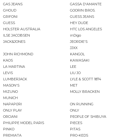
GAS JEANS
GASSA D'AMANTE
GHOUD
GOORIN BROS.
GRIFONI
GUESS JEANS
GUESS
HEY DUDE
HOLSTER AUSTRALIA
HTC LOS ANGELES
ILSE JACOBSEN
inDigo
JACK&JONES
JEORDIE'S
JJXX
JOHN RICHMOND
KANGOL
KAOS
KAWASAKI
LA MARTINA
LEE
LEVIS
LIU JO
LUMBERJACK
LYLE & SCOTT 1874
MASON'S
MET
MIZUNO
MOLLY BRACKEN
MUNICH
NAPAPIJRI
ON RUNNING
ONLY PLAY
ONLY
ORCIANI
PEOPLE OF SHIBUYA
PHILIPPE MODEL PARIS
PIECES
PINKO
PITAS
PREMIATA
PRO-KEDS