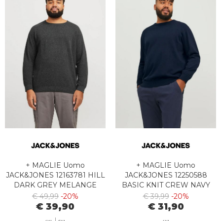
+ MAGLIE Uomo
+ MAGLIE Uomo
JACK&JONES 12163781 HILL
JACK&JONES 12250588
DARK GREY MELANGE
BASIC KNIT CREW NAVY
BLAZER
€ 49,99
-20%
€ 39,99
-20%
€ 39,90
€ 31,90