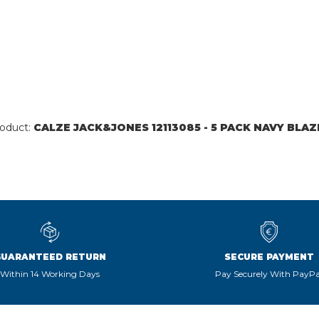
oduct:
CALZE JACK&JONES 12113085 - 5 PACK NAVY BLAZ
GUARANTEED RETURN
SECURE PAYMENT
Within 14 Working Days
Pay Securely With PayPa