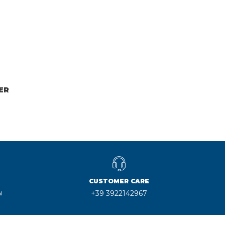
ER
CUSTOMER CARE
+39 3922142967
l