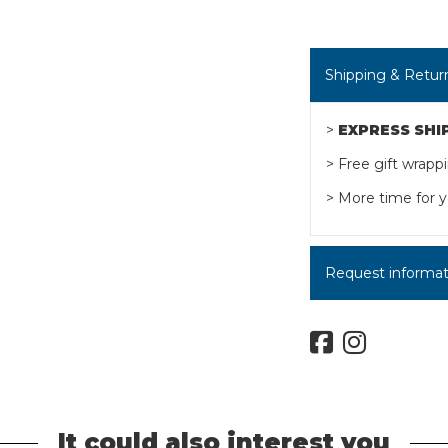
Shipping & Retur
>
EXPRESS SHI
> Free gift wrapp
> More time for y
Request informatio
It could also interest you