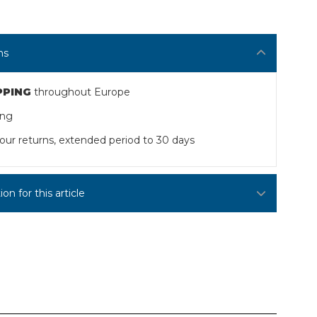
ns
PPING
throughout Europe
ing
our returns, extended period to 30 days
n for this article