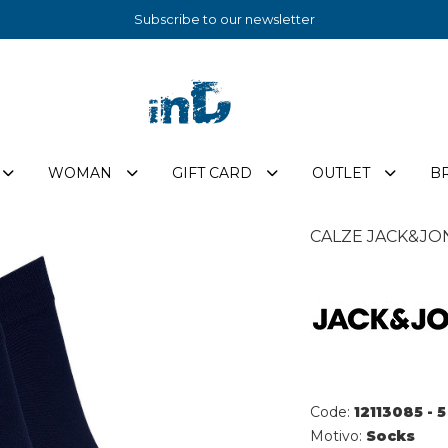
Subscribe to our newsletter
WOMAN
GIFT CARD
OUTLET
B
CALZE JACK&JON
Code:
12113085 -
Motivo:
Socks