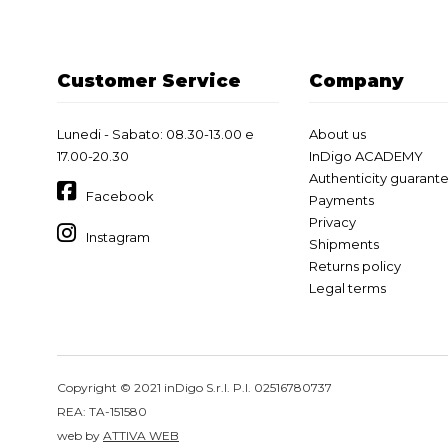
Customer Service
Company
Lunedi - Sabato: 08.30-13.00 e
About us
17.00-20.30
InDigo ACADEMY
Authenticity guarant
Facebook
Payments
Privacy
Instagram
Shipments
Returns policy
Legal terms
Copyright © 2021 inDigo S.r.l. P.I. 02516780737
REA: TA-151580
web by
ATTIVA WEB