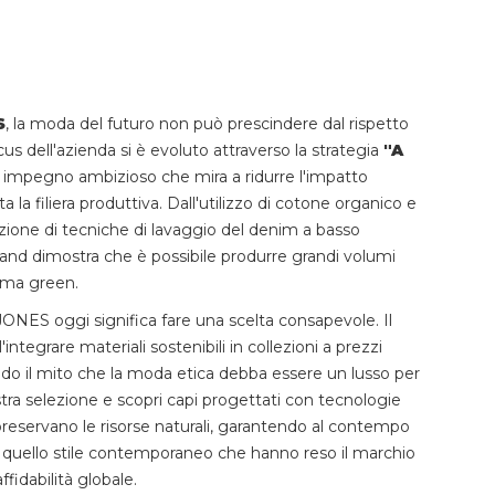
S
, la moda del futuro non può prescindere dal rispetto
cus dell'azienda si è evoluto attraverso la strategia
"A
n impegno ambizioso che mira a ridurre l'impatto
 la filiera produttiva. Dall'utilizzo di cotone organico e
adozione di tecniche di lavaggio del denim a basso
rand dimostra che è possibile produrre grandi volumi
ma green.
ONES oggi significa fare una scelta consapevole. Il
'integrare materiali sostenibili in collezioni a prezzi
endo il mito che la moda etica debba essere un lusso per
stra selezione e scopri capi progettati con tecnologie
reservano le risorse naturali, garantendo al contempo
 quello stile contemporaneo che hanno reso il marchio
fidabilità globale.