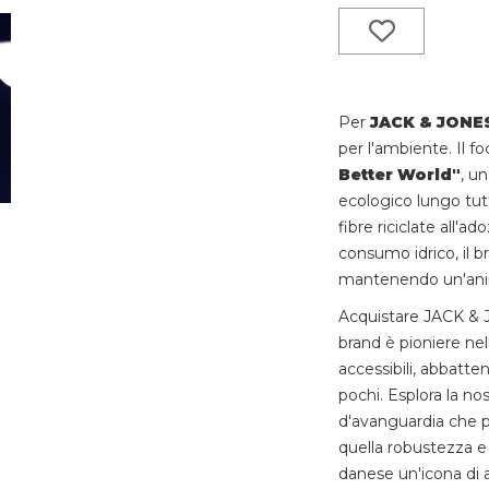
Per
JACK & JONE
per l'ambiente. Il fo
Better World"
, u
ecologico lungo tutta
fibre riciclate all'
consumo idrico, il b
mantenendo un'ani
Acquistare JACK & J
brand è pioniere nell
accessibili, abbatt
pochi. Esplora la no
d'avanguardia che p
quella robustezza e
danese un'icona di af