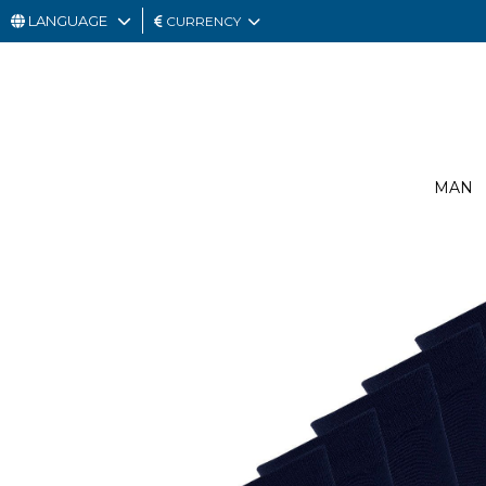
LANGUAGE
CURRENCY
MAN
WOMAN
GIFT
MAN
CARD
OUTLET