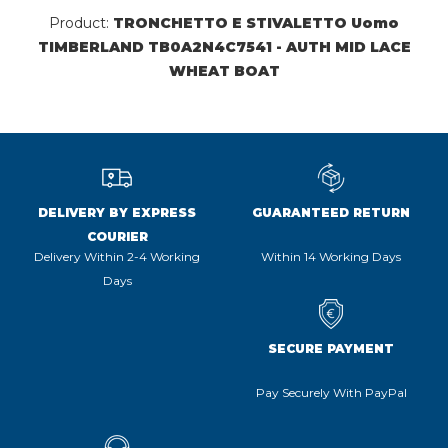
Product:
TRONCHETTO E STIVALETTO Uomo
TIMBERLAND TB0A2N4C7541 - AUTH MID LACE
WHEAT BOAT
DELIVERY BY EXPRESS
GUARANTEED RETURN
COURIER
Delivery Within 2-4 Working
Within 14 Working Days
Days
SECURE PAYMENT
Pay Securely With PayPal