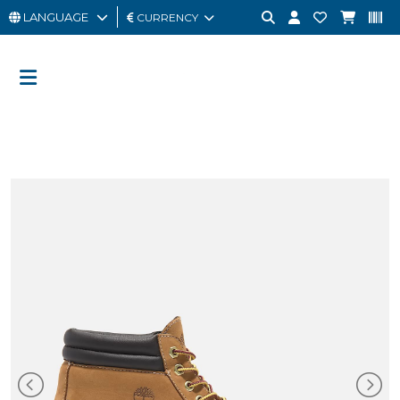
LANGUAGE
CURRENCY
MAN
WOMAN
GIFT
CARD
OUTLET
BRAND