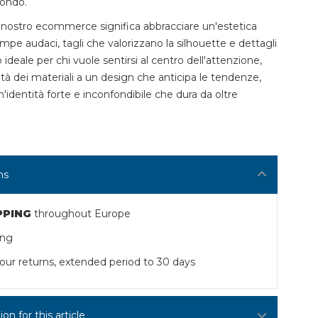
mondo.
 nostro ecommerce significa abbracciare un'estetica
tampe audaci, tagli che valorizzano la silhouette e dettagli
o ideale per chi vuole sentirsi al centro dell'attenzione,
tà dei materiali a un design che anticipa le tendenze,
'identità forte e inconfondibile che dura da oltre
ns
PPING
throughout Europe
ing
our returns, extended period to 30 days
n for this article