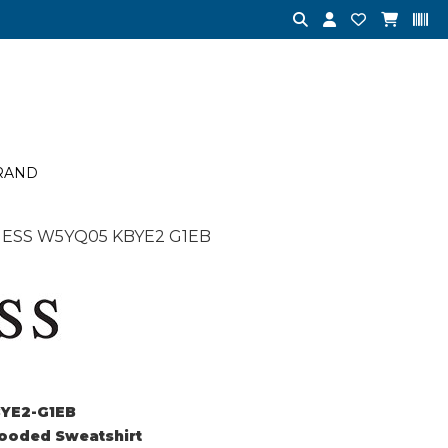
RAND
UESS W5YQ05 KBYE2 G1EB
YE2-G1EB
Hooded Sweatshirt