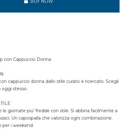
BUY NOW
ip con Cappuccio Donna
ON
p con cappuccio donna dallo stile curato e ricercato. Scegli
a oggi stesso.
TILE
e le giornate piu' fredde con stile. Si abbina facilmente a
assici. Un capospalla che valorizza ogni combinazione.
 e per i weekend.