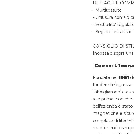
DETTAGLI E COM
- Multitessuto
- Chiusura con zip c
- Vestibilita' regolar
- Seguire le istruzio
CONSIGLIO DI STI
Indossalo sopra una 
Guess: L’Icona
Fondata nel
1981
da
fondere l'eleganza
l'abbigliamento quot
sue prime iconiche 
dell'azienda è stato
magnetiche e sicure
completo di lifestyle
mantenendo sempre 