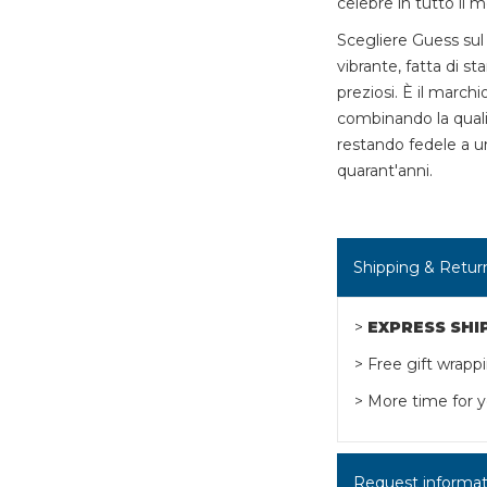
celebre in tutto il 
Scegliere Guess sul
vibrante, fatta di s
preziosi. È il marchi
combinando la quali
restando fedele a un
quarant'anni.
Shipping & Retur
>
EXPRESS SHI
> Free gift wrapp
> More time for y
Request informatio