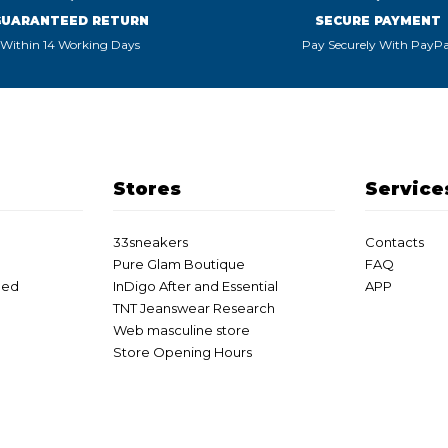
GUARANTEED RETURN
SECURE PAYMENT
Within 14 Working Days
Pay Securely With PayPa
Stores
Service
33sneakers
Contacts
Pure Glam Boutique
FAQ
eed
InDigo After and Essential
APP
TNT Jeanswear Research
Web masculine store
Store Opening Hours