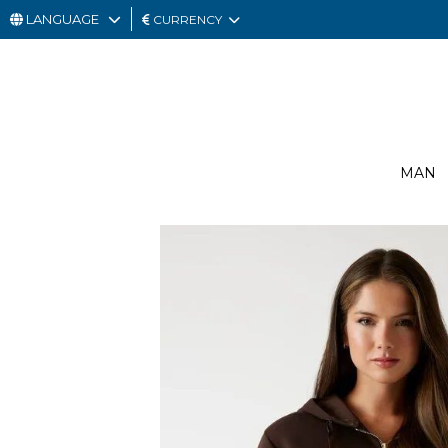
LANGUAGE
CURRENCY
MAN
WOMAN
GIFT
MAN
CARD
OUTLET