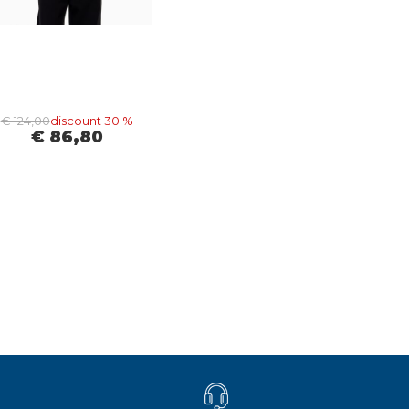
€ 124,00
discount 30 %
€ 86,80