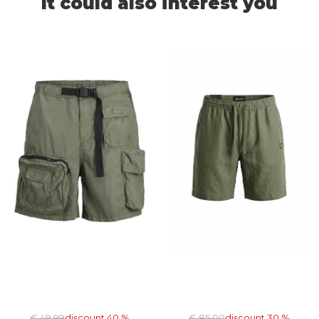
It could also interest you
€ 49,99
discount 40 %
€ 85,00
discount 30 %