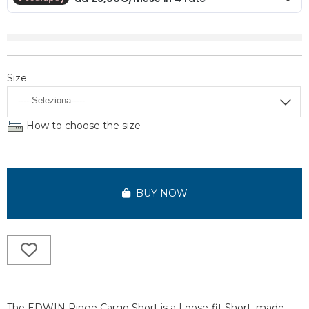
Size
How to choose the size
BUY NOW
The EDWIN Ringe Cargo Short is a Loose-fit Short, made