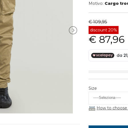
Motivo:
Cargo tro
€ 109,95
discount 20%
€ 87,96
Size
How to choose 