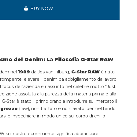
BUY NOW
smo del Denim: La Filosofia G-Star RAW
rdam nel
1989
da Jos van Tilburg,
G-Star RAW
è nato
rompente: elevare il denim da abbigliamento da lavoro
Il focus dell'azienda è riassunto nel celebre motto "Just
dizione assoluta alla purezza della materia prima e alla
 G-Star è stato il primo brand a introdurre sul mercato il
 grezzo
(raw), non trattato e non lavato, permettendo
arsi e invecchiare in modo unico sul corpo di chi lo
AW sul nostro ecommerce significa abbracciare