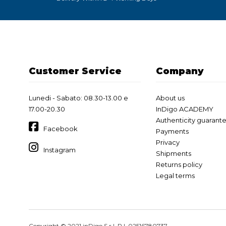
Customer Service
Company
Lunedi - Sabato: 08.30-13.00 e
About us
17.00-20.30
InDigo ACADEMY
Authenticity guarant
Facebook
Payments
Privacy
Instagram
Shipments
Returns policy
Legal terms
Copyright © 2021 inDigo S.r.l. P.I. 02516780737