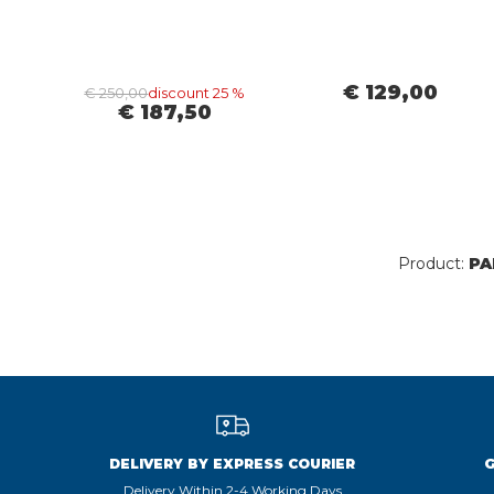
€ 129,00
€ 250,00
discount 25 %
€ 187,50
Product:
PA
DELIVERY BY EXPRESS COURIER
Delivery Within 2-4 Working Days