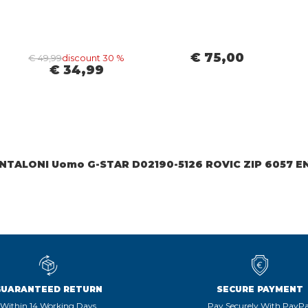
€ 75,00
€ 49,99
discount 30 %
€ 34,99
NTALONI Uomo G-STAR D02190-5126 ROVIC ZIP 6057 E
GUARANTEED RETURN
SECURE PAYMENT
Within 14 Working Days
Pay Securely With PayPa