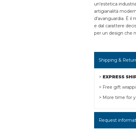
un'estetica industri
artigianalità moderna
d'avanguardia. È il 
e dal carattere decis
per un design che
Shipping & Retur
>
EXPRESS SHI
> Free gift wrapp
> More time for y
Request informatio