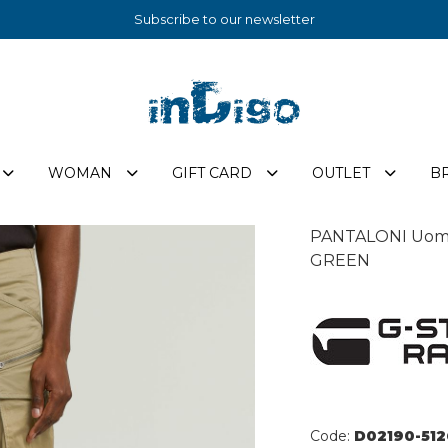
Subscribe to our newsletter
WOMAN
GIFT CARD
OUTLET
B
PANTALONI Uomo
GREEN
Code:
D02190-512