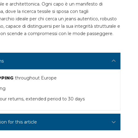
ale e architettonica. Ogni capo è un manifesto di
, dove la ricerca tessile si sposa con tagli
marchio ideale per chi cerca un jeans autentico, robusto
o, capace di distinguersi per la sua integrità strutturale e
 non scende a compromessi con le mode passeggere.
ns
PPING
throughout Europe
ing
our returns, extended period to 30 days
n for this article