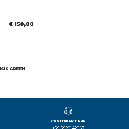
€ 150,00
NSIS GREEN
CUSTOMER CARE
+39 3922142967
l