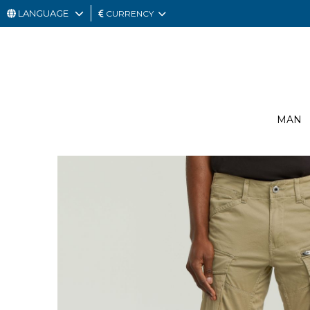
LANGUAGE
CURRENCY
MAN
WOMAN
GIFT
MAN
CARD
OUTLET