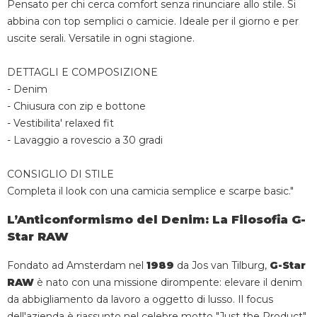
Pensato per chi cerca comfort senza rinunciare allo stile. Si
abbina con top semplici o camicie. Ideale per il giorno e per
uscite serali. Versatile in ogni stagione.
DETTAGLI E COMPOSIZIONE
- Denim
- Chiusura con zip e bottone
- Vestibilita' relaxed fit
- Lavaggio a rovescio a 30 gradi
CONSIGLIO DI STILE
Completa il look con una camicia semplice e scarpe basic."
L’Anticonformismo del Denim: La Filosofia G-
Star RAW
Fondato ad Amsterdam nel
1989
da Jos van Tilburg,
G-Star
RAW
è nato con una missione dirompente: elevare il denim
da abbigliamento da lavoro a oggetto di lusso. Il focus
dell'azienda è riassunto nel celebre motto "Just the Product",