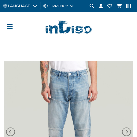
LANGUAGE
CURRENCY
MAN
WOMAN
GIFT
CARD
OUTLET
BRAND