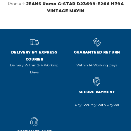
Product:
JEANS Uomo G-STAR D23699-E266 H794
VINTAGE MAYIN
DELIVERY BY EXPRESS
GUARANTEED RETURN
COURIER
Delivery Within 2-4 Working
Within 14 Working Days
Days
SECURE PAYMENT
Pay Securely With PayPal