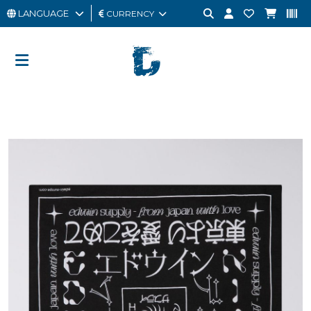
LANGUAGE
CURRENCY
MAN
WOMAN
GIFT
CARD
OUTLET
BRAND