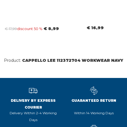
€ 16,99
€ 8,99
€ 17,99
discount 50 %
Product:
CAPPELLO LEE 112372704 WORKWEAR NAVY
DELIVERY BY EXPRESS
GUARANTEED RETURN
COURIER
Delivery Within 2-4 Working
Within 14 Working Days
Days