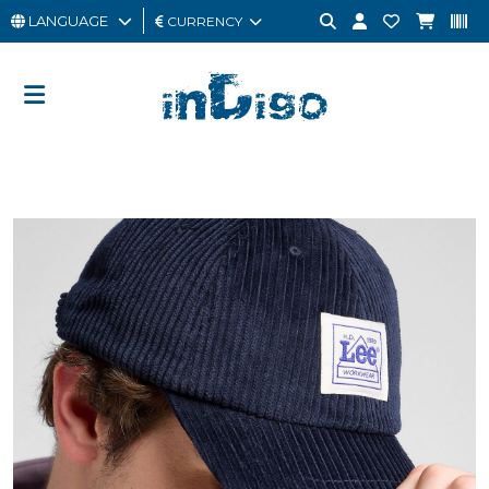
LANGUAGE
CURRENCY
MAN
WOMAN
GIFT
CARD
OUTLET
BRAND