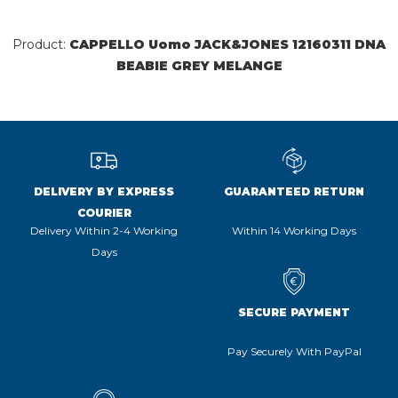
Product:
CAPPELLO Uomo JACK&JONES 12160311 DNA
BEABIE GREY MELANGE
DELIVERY BY EXPRESS
GUARANTEED RETURN
COURIER
Delivery Within 2-4 Working
Within 14 Working Days
Days
SECURE PAYMENT
Pay Securely With PayPal