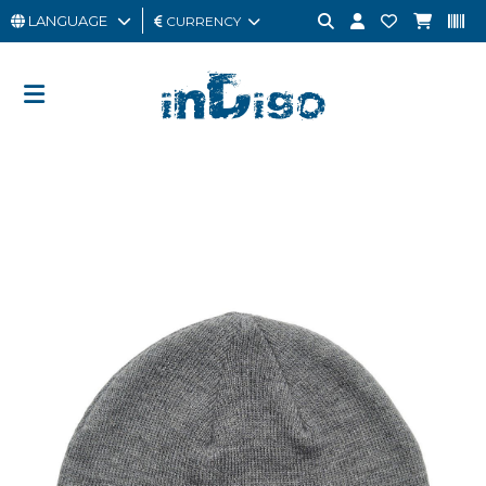
LANGUAGE
CURRENCY
MAN
WOMAN
GIFT
CARD
OUTLET
BRAND