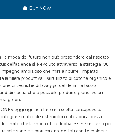
BUY NOW
S
, la moda del futuro non può prescindere dal rispetto
cus dell'azienda si è evoluto attraverso la strategia
"A
n impegno ambizioso che mira a ridurre l'impatto
 la filiera produttiva. Dall'utilizzo di cotone organico e
adozione di tecniche di lavaggio del denim a basso
rand dimostra che è possibile produrre grandi volumi
ma green.
ONES oggi significa fare una scelta consapevole. Il
'integrare materiali sostenibili in collezioni a prezzi
endo il mito che la moda etica debba essere un lusso per
stra selezione e scopri capi progettati con tecnologie