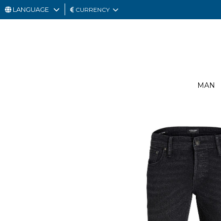
LANGUAGE
CURRENCY
MAN
WOMAN
GIFT
MAN
CARD
OUTLET