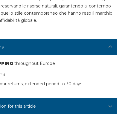
reservano le risorse naturali, garantendo al contempo
 quello stile contemporaneo che hanno reso il marchio
fidabilità globale.
ns
PPING
throughout Europe
ing
our returns, extended period to 30 days
n for this article