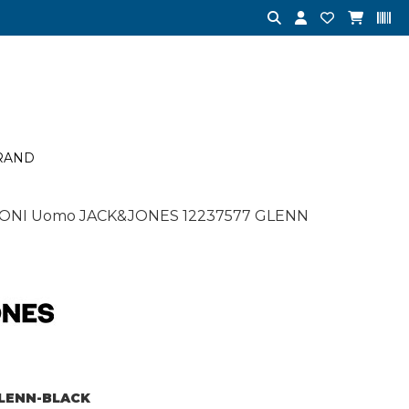
RAND
LONI Uomo JACK&JONES 12237577 GLENN
GLENN-BLACK