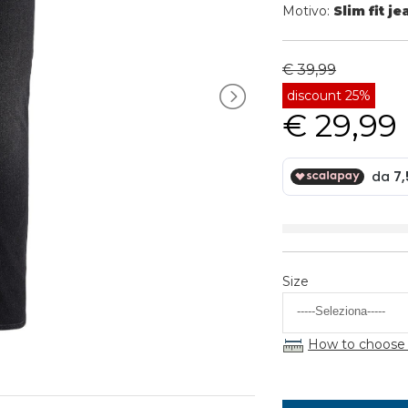
Motivo:
Slim fit je
€ 39,99
discount 25%
€ 29,99
Size
How to choose 