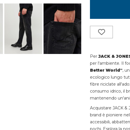
Per
JACK & JONE
per l'ambiente. Il fo
Better World"
, u
ecologico lungo tutta
fibre riciclate all'
consumo idrico, il b
mantenendo un'ani
Acquistare JACK & J
brand è pioniere nell
accessibili, abbatt
pochi. Esplora la no