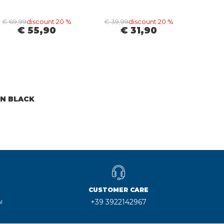
€ 69,99
discount 20 %
€ 39,99
discount 20 %
€ 55,90
€ 31,90
NN BLACK
CUSTOMER CARE
+39 3922142967
l