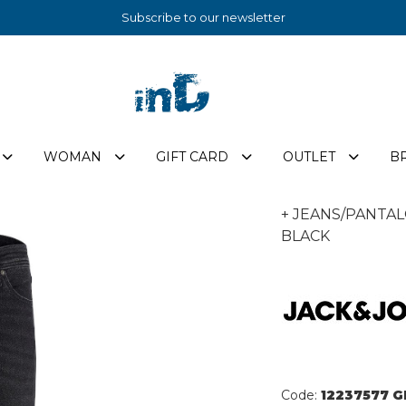
Subscribe to our newsletter
WOMAN
GIFT CARD
OUTLET
B
+ JEANS/PANTA
BLACK
Code:
12237577 