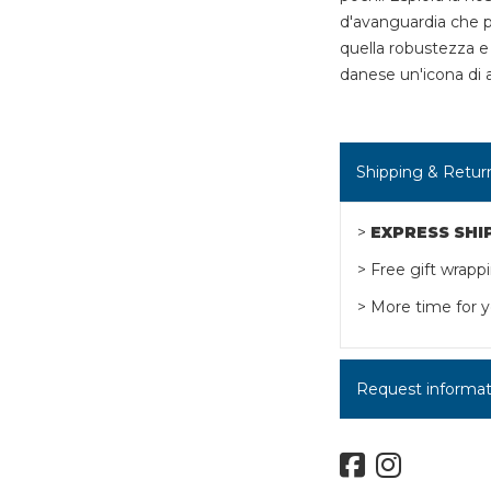
d'avanguardia che p
quella robustezza e
danese un'icona di af
Shipping & Retur
>
EXPRESS SHI
> Free gift wrapp
> More time for y
Request informatio