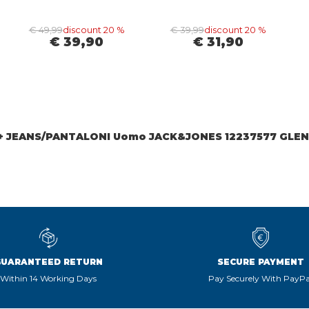
€ 49,99
discount 20 %
€ 39,99
discount 20 %
€ 39,90
€ 31,90
+ JEANS/PANTALONI Uomo JACK&JONES 12237577 GLE
GUARANTEED RETURN
SECURE PAYMENT
Within 14 Working Days
Pay Securely With PayPa