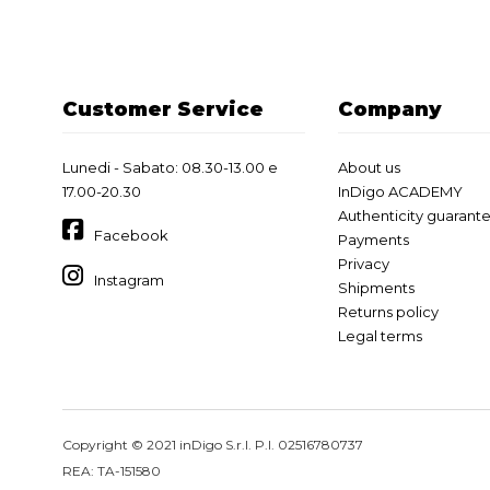
Customer Service
Company
Lunedi - Sabato: 08.30-13.00 e
About us
17.00-20.30
InDigo ACADEMY
Authenticity guarant
Facebook
Payments
Privacy
Instagram
Shipments
Returns policy
Legal terms
Copyright © 2021 inDigo S.r.l. P.I. 02516780737
REA: TA-151580