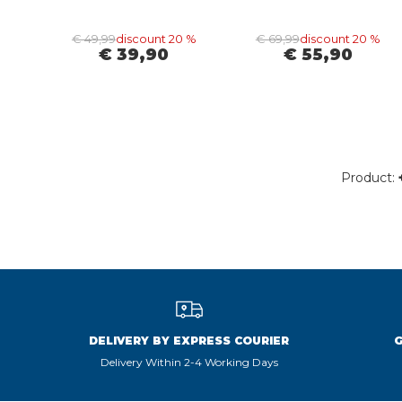
€ 49,99
discount 20 %
€ 69,99
discount 20 %
€ 39,90
€ 55,90
Product:
DELIVERY BY EXPRESS COURIER
Delivery Within 2-4 Working Days