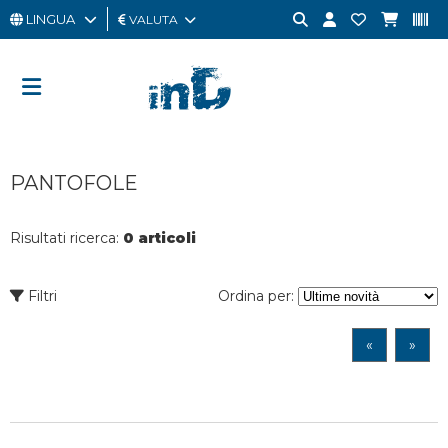
LINGUA
VALUTA
UOMO
DONNA
GIFT
PANTOFOLE
CARD
OUTLET
Risultati ricerca:
0 articoli
BRAND
Filtri
Ordina per:
«
»