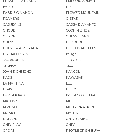
ELISABETTA FRANCHI
EMPORIO ARMANI
EVISU
F..K
FABRIZIO MANCINI
FLOWER MOUNTAIN
FOAMERS
G-STAR
GAS JEANS
GASSA D'AMANTE
GHOUD
GOORIN BROS.
GRIFONI
GUESS JEANS
GUESS
HEY DUDE
HOLSTER AUSTRALIA
HTC LOS ANGELES
ILSE JACOBSEN
inDigo
JACK&JONES
JEORDIE'S
JJ REBEL
JJXX
JOHN RICHMOND
KANGOL
KAOS
KAWASAKI
LA MARTINA
LEE
LEVIS
LIU JO
LUMBERJACK
LYLE & SCOTT 1874
MASON'S
MET
MIZUNO
MOLLY BRACKEN
MUNICH
MYTHS
NAPAPIJRI
ON RUNNING
ONLY PLAY
ONLY
ORCIANI
PEOPLE OF SHIBUYA