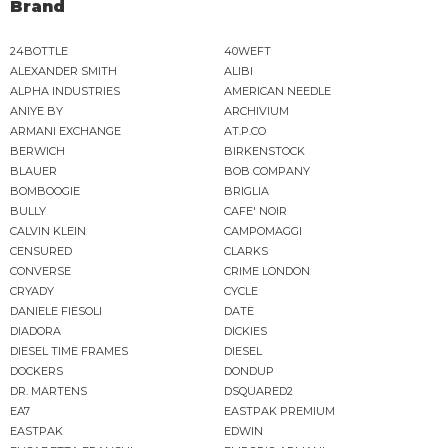
Brand
24BOTTLE
40WEFT
ALEXANDER SMITH
ALIBI
ALPHA INDUSTRIES
AMERICAN NEEDLE
ANIYE BY
ARCHIVIUM
ARMANI EXCHANGE
AT.P.CO
BERWICH
BIRKENSTOCK
BLAUER
BOB COMPANY
BOMBOOGIE
BRIGLIA
BULLY
CAFE' NOIR
CALVIN KLEIN
CAMPOMAGGI
CENSURED
CLARKS
CONVERSE
CRIME LONDON
CRYADY
CYCLE
DANIELE FIESOLI
DATE
DIADORA
DICKIES
DIESEL TIME FRAMES
DIESEL
DOCKERS
DONDUP
DR. MARTENS
DSQUARED2
EA7
EASTPAK PREMIUM
EASTPAK
EDWIN