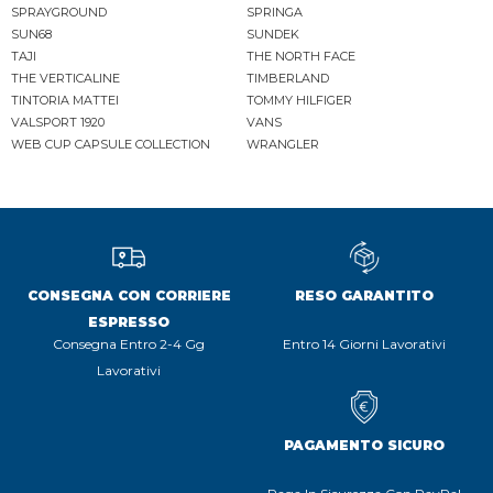
SPRAYGROUND
SPRINGA
SUN68
SUNDEK
TAJI
THE NORTH FACE
THE VERTICALINE
TIMBERLAND
TINTORIA MATTEI
TOMMY HILFIGER
VALSPORT 1920
VANS
WEB CUP CAPSULE COLLECTION
WRANGLER
CONSEGNA CON CORRIERE
RESO GARANTITO
ESPRESSO
Consegna Entro 2-4 Gg
Entro 14 Giorni Lavorativi
Lavorativi
PAGAMENTO SICURO