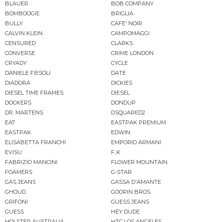
BLAUER
BOB COMPANY
BOMBOOGIE
BRIGLIA
BULLY
CAFE' NOIR
CALVIN KLEIN
CAMPOMAGGI
CENSURED
CLARKS
CONVERSE
CRIME LONDON
CRYADY
CYCLE
DANIELE FIESOLI
DATE
DIADORA
DICKIES
DIESEL TIME FRAMES
DIESEL
DOCKERS
DONDUP
DR. MARTENS
DSQUARED2
EA7
EASTPAK PREMIUM
EASTPAK
EDWIN
ELISABETTA FRANCHI
EMPORIO ARMANI
EVISU
F..K
FABRIZIO MANCINI
FLOWER MOUNTAIN
FOAMERS
G-STAR
GAS JEANS
GASSA D'AMANTE
GHOUD
GOORIN BROS.
GRIFONI
GUESS JEANS
GUESS
HEY DUDE
HOLSTER AUSTRALIA
HTC LOS ANGELES