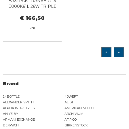
EASTPAK TRANVERZ S
E000K61L 26W TRIPLE
DENIM
€ 166,50
UNI
«
»
Brand
24BOTTLE
40WEFT
ALEXANDER SMITH
ALIBI
ALPHA INDUSTRIES
AMERICAN NEEDLE
ANIYE BY
ARCHIVIUM
ARMANI EXCHANGE
AT.P.CO
BERWICH
BIRKENSTOCK