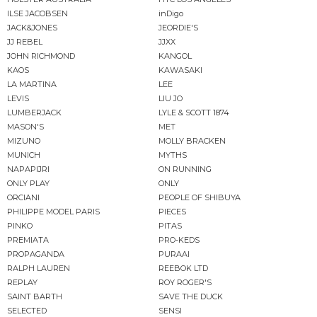
ILSE JACOBSEN
inDigo
JACK&JONES
JEORDIE'S
JJ REBEL
JJXX
JOHN RICHMOND
KANGOL
KAOS
KAWASAKI
LA MARTINA
LEE
LEVIS
LIU JO
LUMBERJACK
LYLE & SCOTT 1874
MASON'S
MET
MIZUNO
MOLLY BRACKEN
MUNICH
MYTHS
NAPAPIJRI
ON RUNNING
ONLY PLAY
ONLY
ORCIANI
PEOPLE OF SHIBUYA
PHILIPPE MODEL PARIS
PIECES
PINKO
PITAS
PREMIATA
PRO-KEDS
PROPAGANDA
PURAAI
RALPH LAUREN
REEBOK LTD
REPLAY
ROY ROGER'S
SAINT BARTH
SAVE THE DUCK
SELECTED
SENSI