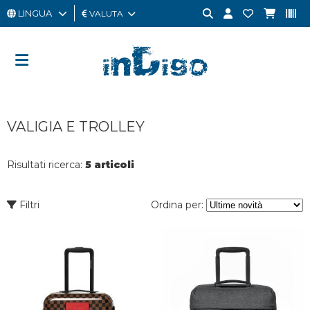
LINGUA
VALUTA
UOMO
DONNA
GIFT
VALIGIA E TROLLEY
CARD
OUTLET
Risultati ricerca:
5 articoli
BRAND
Filtri
Ordina per: