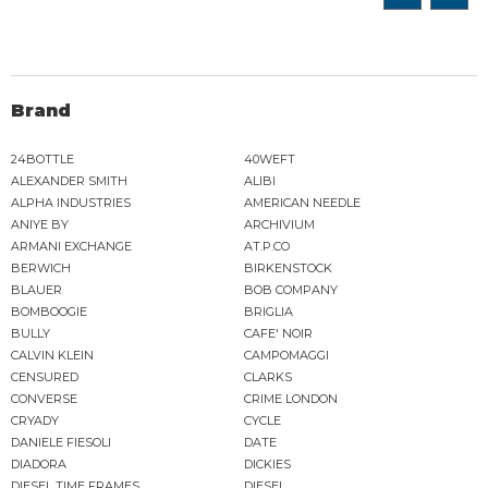
Brand
24BOTTLE
40WEFT
ALEXANDER SMITH
ALIBI
ALPHA INDUSTRIES
AMERICAN NEEDLE
ANIYE BY
ARCHIVIUM
ARMANI EXCHANGE
AT.P.CO
BERWICH
BIRKENSTOCK
BLAUER
BOB COMPANY
BOMBOOGIE
BRIGLIA
BULLY
CAFE' NOIR
CALVIN KLEIN
CAMPOMAGGI
CENSURED
CLARKS
CONVERSE
CRIME LONDON
CRYADY
CYCLE
DANIELE FIESOLI
DATE
DIADORA
DICKIES
DIESEL TIME FRAMES
DIESEL