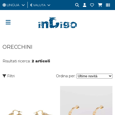
LINGUA
VALUTA
UOMO
DONNA
GIFT
ORECCHINI
CARD
OUTLET
Risultati ricerca:
2 articoli
BRAND
Filtri
Ordina per: