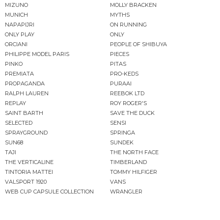
MIZUNO
MOLLY BRACKEN
MUNICH
MYTHS
NAPAPIJRI
ON RUNNING
ONLY PLAY
ONLY
ORCIANI
PEOPLE OF SHIBUYA
PHILIPPE MODEL PARIS
PIECES
PINKO
PITAS
PREMIATA
PRO-KEDS
PROPAGANDA
PURAAI
RALPH LAUREN
REEBOK LTD
REPLAY
ROY ROGER'S
SAINT BARTH
SAVE THE DUCK
SELECTED
SENSI
SPRAYGROUND
SPRINGA
SUN68
SUNDEK
TAJI
THE NORTH FACE
THE VERTICALINE
TIMBERLAND
TINTORIA MATTEI
TOMMY HILFIGER
VALSPORT 1920
VANS
WEB CUP CAPSULE COLLECTION
WRANGLER