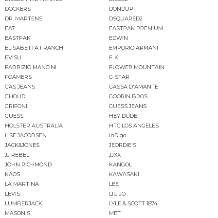
DOCKERS
DONDUP
DR. MARTENS
DSQUARED2
EA7
EASTPAK PREMIUM
EASTPAK
EDWIN
ELISABETTA FRANCHI
EMPORIO ARMANI
EVISU
F..K
FABRIZIO MANCINI
FLOWER MOUNTAIN
FOAMERS
G-STAR
GAS JEANS
GASSA D'AMANTE
GHOUD
GOORIN BROS.
GRIFONI
GUESS JEANS
GUESS
HEY DUDE
HOLSTER AUSTRALIA
HTC LOS ANGELES
ILSE JACOBSEN
inDigo
JACK&JONES
JEORDIE'S
JJ REBEL
JJXX
JOHN RICHMOND
KANGOL
KAOS
KAWASAKI
LA MARTINA
LEE
LEVIS
LIU JO
LUMBERJACK
LYLE & SCOTT 1874
MASON'S
MET