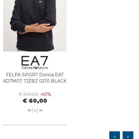
FELPA SPORT Donna EA7
6DTM07 TJZBZ 0210 BLACK
€ 100,00
-40%
€ 60,00
XS
S
M
«
»