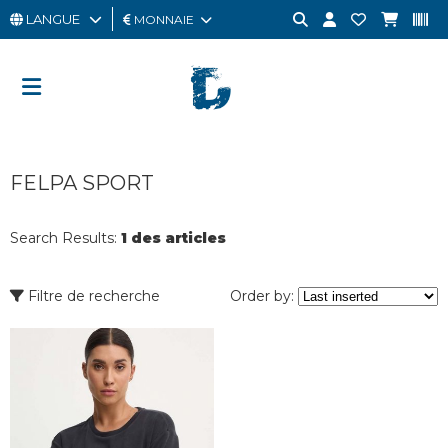
LANGUE
MONNAIE
HOMME
FEMME
CARTE
FELPA SPORT
CADEAU
OUTLET
Search Results:
1 des articles
BRAND
Filtre de recherche
Order by: