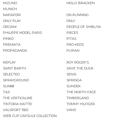
MIZUNO
MOLLY BRACKEN
MUNICH
NAPAPIJRI
ON RUNNING
ONLY PLAY
ONLY
ORCIANI
PEOPLE OF SHIBUYA
PHILIPPE MODEL PARIS
PIECES
PINKO
PITAS
PREMIATA
PRO-KEDS
PROPAGANDA
PURAAI
REPLAY
ROY ROGER'S
SAINT BARTH
SAVE THE DUCK
SELECTED
SENSI
SPRAYGROUND
SPRINGA
SUN68
SUNDEK
TAJI
THE NORTH FACE
THE VERTICALINE
TIMBERLAND
TINTORIA MATTEI
TOMMY HILFIGER
VALSPORT 1920
VANS
WEB CUP CAPSULE COLLECTION