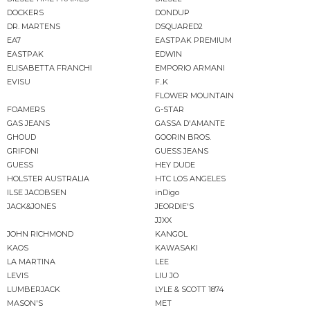
DOCKERS
DONDUP
DR. MARTENS
DSQUARED2
EA7
EASTPAK PREMIUM
EASTPAK
EDWIN
ELISABETTA FRANCHI
EMPORIO ARMANI
EVISU
F..K
FLOWER MOUNTAIN
FOAMERS
G-STAR
GAS JEANS
GASSA D'AMANTE
GHOUD
GOORIN BROS.
GRIFONI
GUESS JEANS
GUESS
HEY DUDE
HOLSTER AUSTRALIA
HTC LOS ANGELES
ILSE JACOBSEN
inDigo
JACK&JONES
JEORDIE'S
JJXX
JOHN RICHMOND
KANGOL
KAOS
KAWASAKI
LA MARTINA
LEE
LEVIS
LIU JO
LUMBERJACK
LYLE & SCOTT 1874
MASON'S
MET