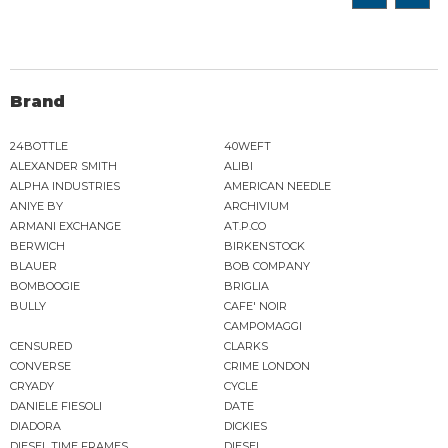
Brand
24BOTTLE
40WEFT
ALEXANDER SMITH
ALIBI
ALPHA INDUSTRIES
AMERICAN NEEDLE
ANIYE BY
ARCHIVIUM
ARMANI EXCHANGE
AT.P.CO
BERWICH
BIRKENSTOCK
BLAUER
BOB COMPANY
BOMBOOGIE
BRIGLIA
BULLY
CAFE' NOIR
CAMPOMAGGI
CENSURED
CLARKS
CONVERSE
CRIME LONDON
CRYADY
CYCLE
DANIELE FIESOLI
DATE
DIADORA
DICKIES
DIESEL TIME FRAMES
DIESEL