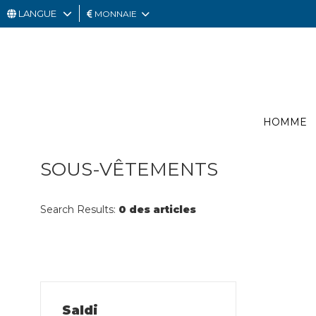
LANGUE
MONNAIE
HOMME
FEMME
CARTE
HOMME
CADEAU
OUTLET
SOUS-VÊTEMENTS
Search Results:
0 des articles
Saldi