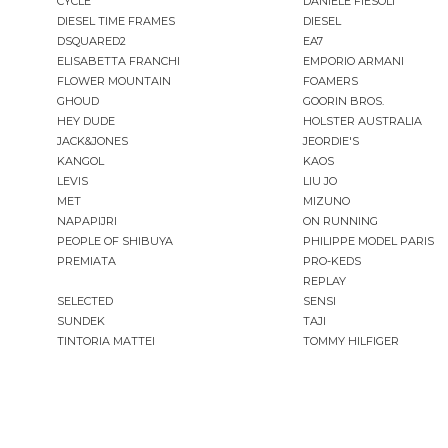
CYCLE
DANIELE FIESOLI
DIESEL TIME FRAMES
DIESEL
DSQUARED2
EA7
ELISABETTA FRANCHI
EMPORIO ARMANI
FLOWER MOUNTAIN
FOAMERS
GHOUD
GOORIN BROS.
HEY DUDE
HOLSTER AUSTRALIA
JACK&JONES
JEORDIE'S
KANGOL
KAOS
LEVIS
LIU JO
MET
MIZUNO
NAPAPIJRI
ON RUNNING
PEOPLE OF SHIBUYA
PHILIPPE MODEL PARIS
PREMIATA
PRO-KEDS
REPLAY
SELECTED
SENSI
SUNDEK
TAJI
TINTORIA MATTEI
TOMMY HILFIGER