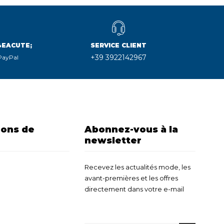
&EACUTE;
SERVICE CLIENT
+39 3922142967
 PayPal
ions de
Abonnez-vous à la
newsletter
Recevez les actualités mode, les
avant-premières et les offres
directement dans votre e-mail