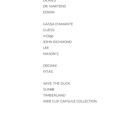
DICKIES
DR. MARTENS
EDWIN
GASSA D'AMANTE
GUESS
inDigo
JOHN RICHMOND
LEE
MASON'S
ORCIANI
PITAS
SAVE THE DUCK
SUN68
TIMBERLAND
WEB CUP CAPSULE COLLECTION