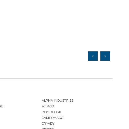
«
»
ALPHA INDUSTRIES
GE
AT.P.CO
BOMBOOGIE
CAMPOMAGGI
CRYADY