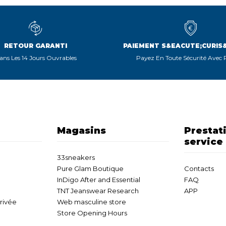
RETOUR GARANTI
PAIEMENT S&EACUTE;CURIS
ans Les 14 Jours Ouvrables
Payez En Toute Sécurité Avec
Magasins
Prestat
service
33sneakers
Pure Glam Boutique
Contacts
InDigo After and Essential
FAQ
TNT Jeanswear Research
APP
privée
Web masculine store
Store Opening Hours