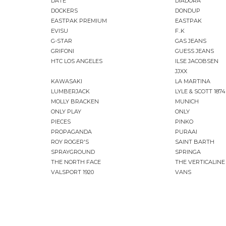
DATE
DIADORA
DOCKERS
DONDUP
EASTPAK PREMIUM
EASTPAK
EVISU
F..K
G-STAR
GAS JEANS
GRIFONI
GUESS JEANS
HTC LOS ANGELES
ILSE JACOBSEN
JJXX
KAWASAKI
LA MARTINA
LUMBERJACK
LYLE & SCOTT 1874
MOLLY BRACKEN
MUNICH
ONLY PLAY
ONLY
PIECES
PINKO
PROPAGANDA
PURAAI
ROY ROGER'S
SAINT BARTH
SPRAYGROUND
SPRINGA
THE NORTH FACE
THE VERTICALINE
VALSPORT 1920
VANS