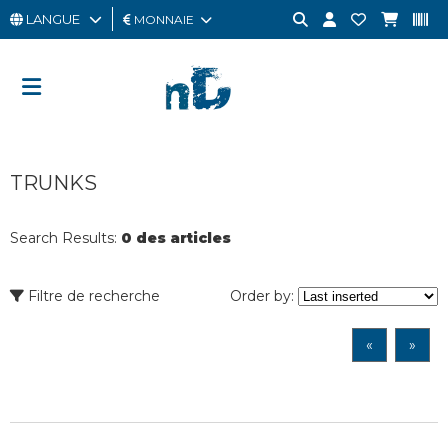
LANGUE
MONNAIE
HOMME
FEMME
CARTE
TRUNKS
CADEAU
OUTLET
Search Results:
0 des articles
BRAND
Filtre de recherche
Order by:
«
»