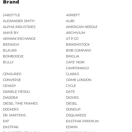
Brand
24BOTTLE
40WEFT
ALEXANDER SMITH
ALIBI
ALPHA INDUSTRIES
AMERICAN NEEDLE
ANIYE BY
ARCHIVIUM
ARMANI EXCHANGE
AT.P.CO
BERWICH
BIRKENSTOCK
BLAUER
BOB COMPANY
BOMBOOGIE
BRIGLIA
BULLY
CAFE' NOIR
CAMPOMAGGI
CENSURED
CLARKS
CONVERSE
CRIME LONDON
CRYADY
CYCLE
DANIELE FIESOLI
DATE
DIADORA
DICKIES
DIESEL TIME FRAMES
DIESEL
DOCKERS
DONDUP
DR. MARTENS
DSQUARED2
EA7
EASTPAK PREMIUM
EASTPAK
EDWIN