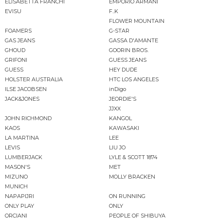
ELISABETTA FRANCHI
EMPORIO ARMANI
EVISU
F..K
FLOWER MOUNTAIN
FOAMERS
G-STAR
GAS JEANS
GASSA D'AMANTE
GHOUD
GOORIN BROS.
GRIFONI
GUESS JEANS
GUESS
HEY DUDE
HOLSTER AUSTRALIA
HTC LOS ANGELES
ILSE JACOBSEN
inDigo
JACK&JONES
JEORDIE'S
JJXX
JOHN RICHMOND
KANGOL
KAOS
KAWASAKI
LA MARTINA
LEE
LEVIS
LIU JO
LUMBERJACK
LYLE & SCOTT 1874
MASON'S
MET
MIZUNO
MOLLY BRACKEN
MUNICH
NAPAPIJRI
ON RUNNING
ONLY PLAY
ONLY
ORCIANI
PEOPLE OF SHIBUYA