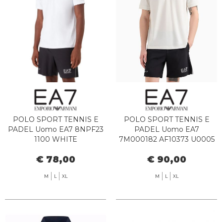
POLO SPORT TENNIS E
POLO SPORT TENNIS E
PADEL Uomo EA7 8NPF23
PADEL Uomo EA7
1100 WHITE
7M000182 AF10373 U0005
STAR WHITE
€ 78,00
€ 90,00
M
L
XL
M
L
XL