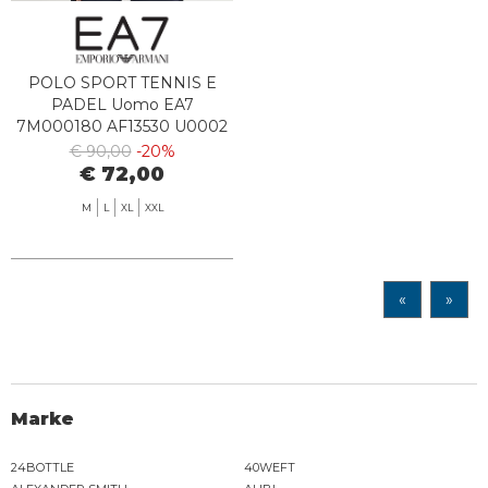
POLO SPORT TENNIS E
PADEL Uomo EA7
7M000180 AF13530 U0002
WHITE
€ 90,00
-20%
€ 72,00
M
L
XL
XXL
«
»
Marke
24BOTTLE
40WEFT