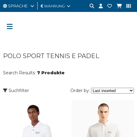
SPRACHE
WÄHRUNG
MANN
FRAU
GESCHENKKARTE
POLO SPORT TENNIS E PADEL
OUTLET
BRAND
Search Results:
7 Produkte
Suchfilter
Order by: