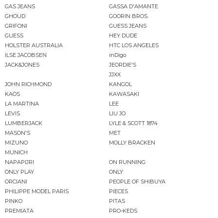
GAS JEANS
GASSA D'AMANTE
GHOUD
GOORIN BROS.
GRIFONI
GUESS JEANS
GUESS
HEY DUDE
HOLSTER AUSTRALIA
HTC LOS ANGELES
ILSE JACOBSEN
inDigo
JACK&JONES
JEORDIE'S
JJXX
JOHN RICHMOND
KANGOL
KAOS
KAWASAKI
LA MARTINA
LEE
LEVIS
LIU JO
LUMBERJACK
LYLE & SCOTT 1874
MASON'S
MET
MIZUNO
MOLLY BRACKEN
MUNICH
NAPAPIJRI
ON RUNNING
ONLY PLAY
ONLY
ORCIANI
PEOPLE OF SHIBUYA
PHILIPPE MODEL PARIS
PIECES
PINKO
PITAS
PREMIATA
PRO-KEDS