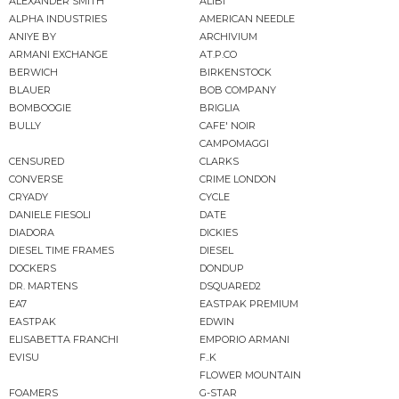
ALEXANDER SMITH
ALIBI
ALPHA INDUSTRIES
AMERICAN NEEDLE
ANIYE BY
ARCHIVIUM
ARMANI EXCHANGE
AT.P.CO
BERWICH
BIRKENSTOCK
BLAUER
BOB COMPANY
BOMBOOGIE
BRIGLIA
BULLY
CAFE' NOIR
CAMPOMAGGI
CENSURED
CLARKS
CONVERSE
CRIME LONDON
CRYADY
CYCLE
DANIELE FIESOLI
DATE
DIADORA
DICKIES
DIESEL TIME FRAMES
DIESEL
DOCKERS
DONDUP
DR. MARTENS
DSQUARED2
EA7
EASTPAK PREMIUM
EASTPAK
EDWIN
ELISABETTA FRANCHI
EMPORIO ARMANI
EVISU
F..K
FLOWER MOUNTAIN
FOAMERS
G-STAR