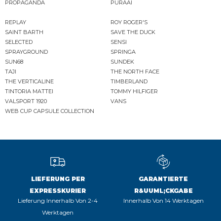
PROPAGANDA
PURAAI
REPLAY
ROY ROGER'S
SAINT BARTH
SAVE THE DUCK
SELECTED
SENSI
SPRAYGROUND
SPRINGA
SUN68
SUNDEK
TAJI
THE NORTH FACE
THE VERTICALINE
TIMBERLAND
TINTORIA MATTEI
TOMMY HILFIGER
VALSPORT 1920
VANS
WEB CUP CAPSULE COLLECTION
LIEFERUNG PER
GARANTIERTE
EXPRESSKURIER
R&UUML;CKGABE
Lieferung Innerhalb Von 2-4
Innerhalb Von 14 Werktagen
Werktagen