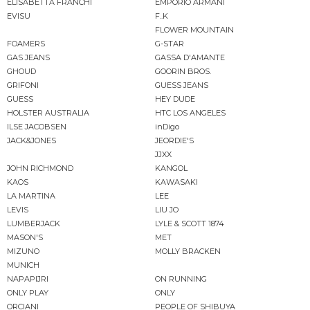
ELISABETTA FRANCHI
EMPORIO ARMANI
EVISU
F..K
FLOWER MOUNTAIN
FOAMERS
G-STAR
GAS JEANS
GASSA D'AMANTE
GHOUD
GOORIN BROS.
GRIFONI
GUESS JEANS
GUESS
HEY DUDE
HOLSTER AUSTRALIA
HTC LOS ANGELES
ILSE JACOBSEN
inDigo
JACK&JONES
JEORDIE'S
JJXX
JOHN RICHMOND
KANGOL
KAOS
KAWASAKI
LA MARTINA
LEE
LEVIS
LIU JO
LUMBERJACK
LYLE & SCOTT 1874
MASON'S
MET
MIZUNO
MOLLY BRACKEN
MUNICH
NAPAPIJRI
ON RUNNING
ONLY PLAY
ONLY
ORCIANI
PEOPLE OF SHIBUYA