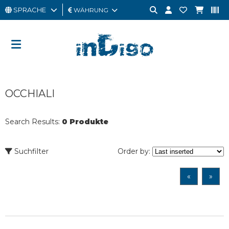
SPRACHE
WÄHRUNG
MANN
FRAU
GESCHENKKARTE
OCCHIALI
OUTLET
BRAND
Search Results:
0 Produkte
Suchfilter
Order by:
«
»