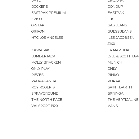
DATE
DIADORA
DOCKERS
DONDUP
EASTPAK PREMIUM
EASTPAK
EVISU
F..K
G-STAR
GAS JEANS
GRIFONI
GUESS JEANS
HTC LOS ANGELES
ILSE JACOBSEN
JJXX
KAWASAKI
LA MARTINA
LUMBERJACK
LYLE & SCOTT 1874
MOLLY BRACKEN
MUNICH
ONLY PLAY
ONLY
PIECES
PINKO
PROPAGANDA
PURAAI
ROY ROGER'S
SAINT BARTH
SPRAYGROUND
SPRINGA
THE NORTH FACE
THE VERTICALINE
VALSPORT 1920
VANS