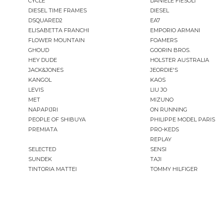
CYCLE
DANIELE FIESOLI
DIESEL TIME FRAMES
DIESEL
DSQUARED2
EA7
ELISABETTA FRANCHI
EMPORIO ARMANI
FLOWER MOUNTAIN
FOAMERS
GHOUD
GOORIN BROS.
HEY DUDE
HOLSTER AUSTRALIA
JACK&JONES
JEORDIE'S
KANGOL
KAOS
LEVIS
LIU JO
MET
MIZUNO
NAPAPIJRI
ON RUNNING
PEOPLE OF SHIBUYA
PHILIPPE MODEL PARIS
PREMIATA
PRO-KEDS
REPLAY
SELECTED
SENSI
SUNDEK
TAJI
TINTORIA MATTEI
TOMMY HILFIGER