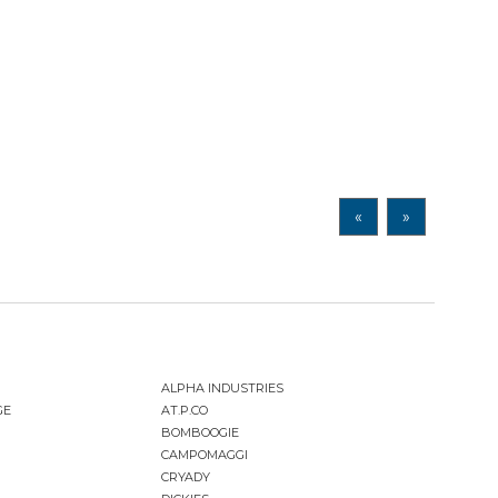
«
»
ALPHA INDUSTRIES
GE
AT.P.CO
BOMBOOGIE
CAMPOMAGGI
CRYADY