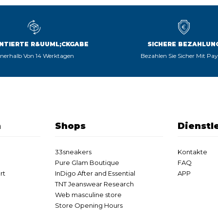
NTIERTE R&UUML;CKGABE
SICHERE BEZAHLUN
nnerhalb Von 14 Werktagen
Bezahlen Sie Sicher Mit Pa
n
Shops
Dienstl
33sneakers
Kontakte
Pure Glam Boutique
FAQ
rt
InDigo After and Essential
APP
TNT Jeanswear Research
Web masculine store
Store Opening Hours