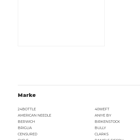
Marke
24BOTTLE
40WEFT
AMERICAN NEEDLE
ANIYE BY
BERWICH
BIRKENSTOCK
BRIGLIA
BULLY
CENSURED
CLARKS