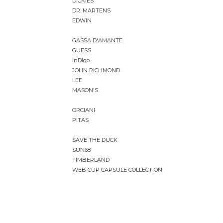
DICKIES
DR. MARTENS
EDWIN
GASSA D'AMANTE
GUESS
inDigo
JOHN RICHMOND
LEE
MASON'S
ORCIANI
PITAS
SAVE THE DUCK
SUN68
TIMBERLAND
WEB CUP CAPSULE COLLECTION