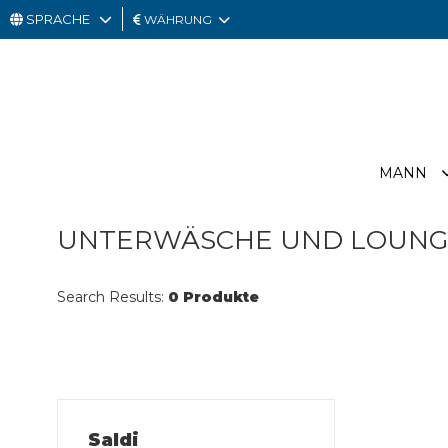
SPRACHE
WÄHRUNG
MANN
FRAU
GESCHENKKARTE
MANN
OUTLET
UNTERWÄSCHE UND LOUN
Search Results:
0 Produkte
Saldi