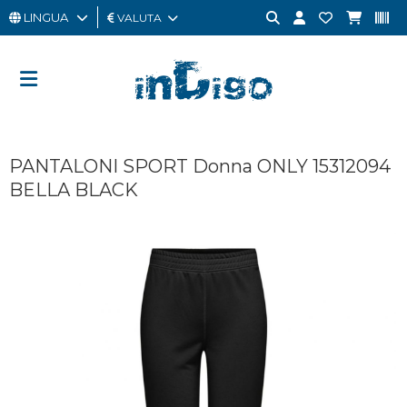
LINGUA
VALUTA
UOMO
DONNA
GIFT
PANTALONI SPORT Donna ONLY 15312094
CARD
BELLA BLACK
OUTLET
BRAND