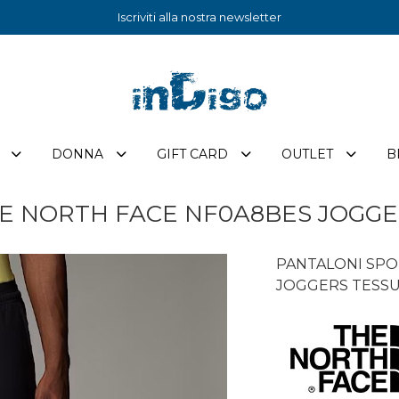
Iscriviti alla nostra newsletter
DONNA
GIFT CARD
OUTLET
B
 NORTH FACE NF0A8BES JOGGER
PANTALONI SPO
JOGGERS TESSUT