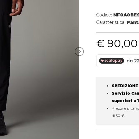
Codice:
NF0A8BES
Caratteristica:
Pant
€ 90,00
SPEDIZIONE
Servizio Camb
superiori a 
Prezzi e promoz
di 50 €