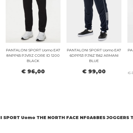
PANTALONI SPORT Uomo EA7
PANTALONI SPORT Uomo EA7
PA
8NPP65 PJVRZ CORE ID 1200
6DPP53 PJ16Z 1562 ARMANI
BLACK
BLUE
€ 96,00
€ 99,00
€ 
I SPORT Uomo THE NORTH FACE NF0A8BES JOGGERS T