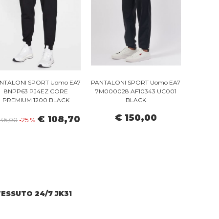
NTALONI SPORT Uomo EA7
PANTALONI SPORT Uomo EA7
8NPP63 PJ4EZ CORE
7M000028 AF10343 UC001
PREMIUM 1200 BLACK
BLACK
€ 150,00
€ 108,70
145,00
-25 %
ESSUTO 24/7 JK31