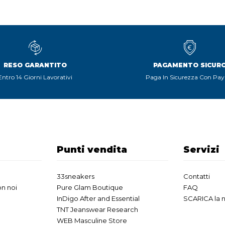
RESO GARANTITO
PAGAMENTO SICUR
Entro 14 Giorni Lavorativi
Paga In Sicurezza Con Pay
Punti vendita
Servizi
33sneakers
Contatti
n noi
Pure Glam Boutique
FAQ
InDigo After and Essential
SCARICA la 
TNT Jeanswear Research
WEB Masculine Store