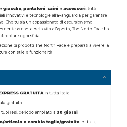
de
giacche
,
pantaloni
,
zaini
e
accessori
, tutti
iali innovativi e tecnologie all'avanguardia per garantire
e. Che tu sia un appassionato di escursionismo,
emente amante della vita all'aperto, The North Face ha
affrontare ogni sfida.
lezione di prodotti The North Face e preparati a vivere la
ra con stile e funzionalità
 EXPRESS GRATUITA
in tutta Italia
lo gratuita
tuoi resi,
periodo ampliato a
30 giorni
o/articolo o
cambio taglia/gratuito
in Italia,