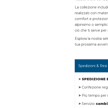
La collezione inclu
realizzati con mater
comfort e protezion
alpinismo o semplic
ciò che ti serve per 
Esplora la nostra se
tua prossima avventu
Spedizioni & Resi
> SPEDIZIONE
>
Confezione rega
>
Più tempo per i 
>
Servizio
cambi