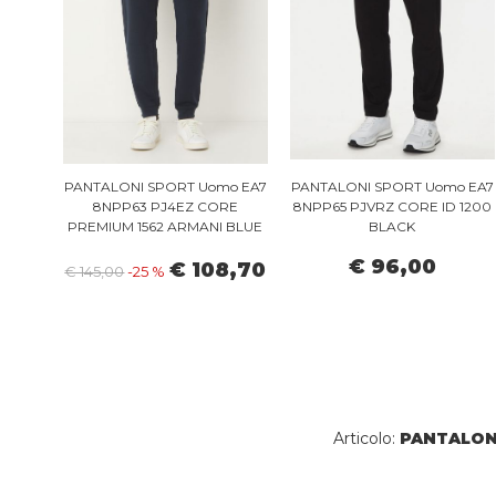
PANTALONI SPORT Uomo EA7
PANTALONI SPORT Uomo EA7
8NPP63 PJ4EZ CORE
8NPP65 PJVRZ CORE ID 1200
PREMIUM 1562 ARMANI BLUE
BLACK
€ 96,00
€ 108,70
€ 145,00
-25 %
Articolo:
PANTALON