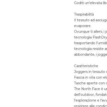
Goditi un'elevata l
Traspirabilità
Il tessuto ad asciuga
evaporare.
Ovunque ti alleni, i
tecnologia FlashDry
trasportando l’umidi
tecnologia resiste a
abbondante, i jogg
Caratteristiche
Joggers in tessuto
Fascia in vita con e
Tasche aperte con c
The North Face è un
dell'outdoor, fondat
l'esplorazione e l'a
resistere alle condi