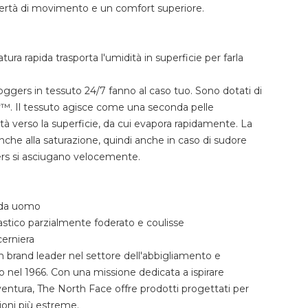
ibertà di movimento e un comfort superiore.
tura rapida trasporta l'umidità in superficie per farla
 joggers in tessuto 24/7 fanno al caso tuo. Sono dotati di
™. Il tessuto agisce come una seconda pelle
tà verso la superficie, da cui evapora rapidamente. La
nche alla saturazione, quindi anche in caso di sudore
ers si asciugano velocemente.
 da uomo
lastico parzialmente foderato e coulisse
erniera
 brand leader nel settore dell'abbigliamento e
o nel 1966. Con una missione dedicata a ispirare
vventura, The North Face offre prodotti progettati per
zioni più estreme.