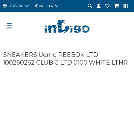
LINGUA
VALUTA
UOMO
DONNA
GIFT
SNEAKERS Uomo REEBOK LTD
CARD
100260262 CLUB C LTD 0100 WHITE LTHR
OUTLET
BRAND