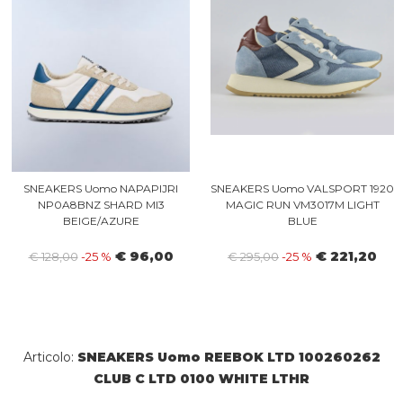
SNEAKERS Uomo NAPAPIJRI
SNEAKERS Uomo VALSPORT 1920
NP0A8BNZ SHARD MI3
MAGIC RUN VM3017M LIGHT
BEIGE/AZURE
BLUE
€ 96,00
€ 221,20
€ 128,00
-25 %
€ 295,00
-25 %
Articolo:
SNEAKERS Uomo REEBOK LTD 100260262
CLUB C LTD 0100 WHITE LTHR