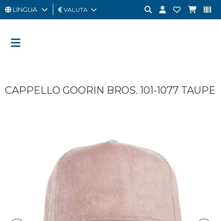
LINGUA
VALUTA
UOMO
DONNA
GIFT
CAPPELLO GOORIN BROS. 101-1077 TAUPE
CARD
OUTLET
BRAND