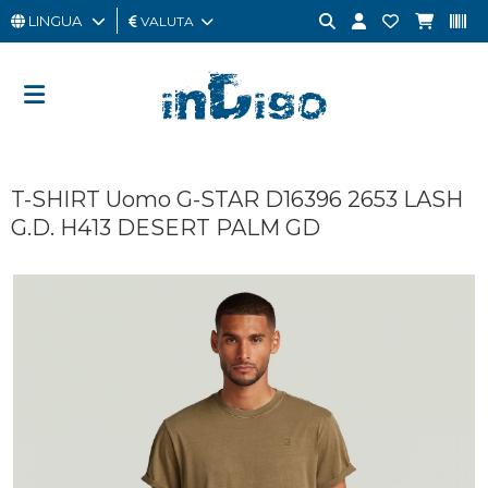
LINGUA
VALUTA
UOMO
DONNA
GIFT
T-SHIRT Uomo G-STAR D16396 2653 LASH
CARD
G.D. H413 DESERT PALM GD
OUTLET
BRAND