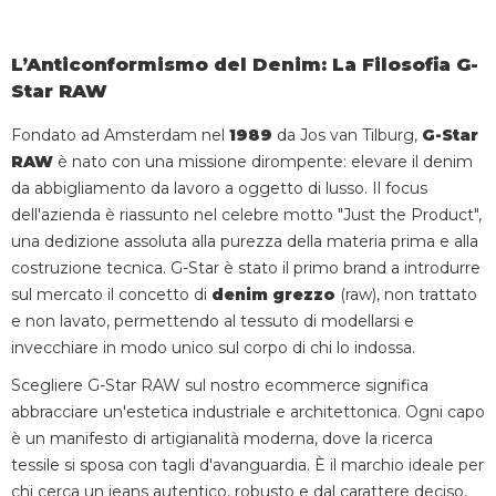
L’Anticonformismo del Denim: La Filosofia G-
Star RAW
Fondato ad Amsterdam nel
1989
da Jos van Tilburg,
G-Star
RAW
è nato con una missione dirompente: elevare il denim
da abbigliamento da lavoro a oggetto di lusso. Il focus
dell'azienda è riassunto nel celebre motto "Just the Product",
una dedizione assoluta alla purezza della materia prima e alla
costruzione tecnica. G-Star è stato il primo brand a introdurre
sul mercato il concetto di
denim grezzo
(raw), non trattato
e non lavato, permettendo al tessuto di modellarsi e
invecchiare in modo unico sul corpo di chi lo indossa.
Scegliere G-Star RAW sul nostro ecommerce significa
abbracciare un'estetica industriale e architettonica. Ogni capo
è un manifesto di artigianalità moderna, dove la ricerca
tessile si sposa con tagli d'avanguardia. È il marchio ideale per
chi cerca un jeans autentico, robusto e dal carattere deciso,