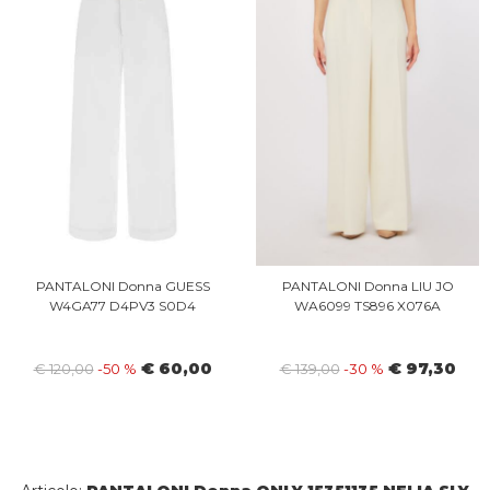
PANTALONI Donna GUESS
PANTALONI Donna LIU JO
W4GA77 D4PV3 S0D4
WA6099 TS896 X076A
€ 60,00
€ 97,30
€ 120,00
-50 %
€ 139,00
-30 %