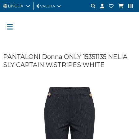
LINGUA
VALUTA
UOMO
DONNA
GIFT
PANTALONI Donna ONLY 15351135 NELIA
CARD
SLY CAPTAIN W.STRIPES WHITE
OUTLET
BRAND